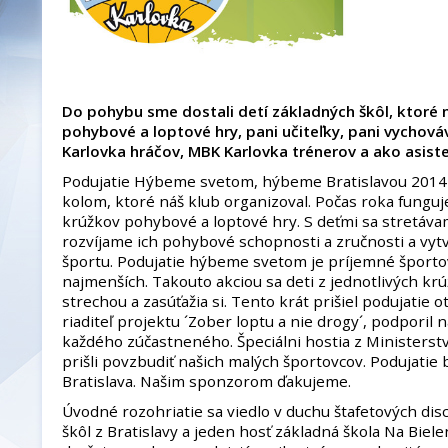
Do pohybu sme dostali detí základných škôl, ktoré 
pohybové a loptové hry, pani učiteľky, pani vychová
Karlovka hráčov, MBK Karlovka trénerov a ako asist
Podujatie Hýbeme svetom, hýbeme Bratislavou 2014 b
kolom, ktoré náš klub organizoval. Počas roka fungu
krúžkov pohybové a loptové hry. S deťmi sa stretáva
rozvíjame ich pohybové schopnosti a zručnosti a vyt
športu. Podujatie hýbeme svetom je príjemné športo
najmenších. Takouto akciou sa deti z jednotlivých kr
strechou a zasúťažia si. Tento krát prišiel podujatie 
riaditeľ projektu ´Zober loptu a nie drogy´, podporil
každého zúčastneného. Špeciálni hostia z Ministerstv
prišli povzbudiť našich malých športovcov. Podujati
Bratislava. Našim sponzorom ďakujeme.
Úvodné rozohriatie sa viedlo v duchu štafetových disci
škôl z Bratislavy a jeden hosť základná škola Na Biel