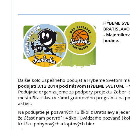
HÝBEME SVE
BRATISLAV
- Majerníkov
hodine.
Ďalšie kolo úspešného podujatia Hýbeme Svetom má
podujatí 3.12.2014 pod názvom HÝBEME SVETOM, H
Podujatie organizujeme za podpory projektu Zober l
mesta Bratislava v rámci grantového programu na p
aktivít.
Na podujatie je pozvaných 13 škôl z Bratislavy a jede
že účasť nám potvrdí 14 škol. Uvádzame pozvané ško
krúžku pohybových a loptových hier.