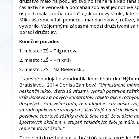
družstvo malo na podujatí svojho trénera a kapitána d
čas aktívne venovali a pomáhali zdolávať jednotlivé š
úspech mala „opičia dráha“ a „skupinový skok“, kde hr
Mikuláša sme vítali pomocou mandarínkovej reťaze, 
vytvorilo. Vzájomnými zápasmi medzi družstvami sa
poradí družstiev.
Konečné poradie:
1. miesto : ZŠ – Tilgnerova
2. miesto : ZŠ – Pri kríži
3. miesto : ZŠ – Na Bielenisku
Úspešné podujatie zhodnotila koordinátorka ´Hýbe
Bratislavou´ 2014 Denisa Zambová:
"Umiestnené máme t
neskončil nikto, všetci sú víťazmi. Vyhrali pozitívne záži
veľa úsmevov a nových kamarátov. Takéto akcie rozhýbu n
dospelých. Som veľmi rada, že podujatie si už našlo svoj
sa radi opakovane vracajú a zúčastňujú na akcii. Našim 
pozitívne športové zážitky u detí. Sme radi, že si akcia n
športových akcií pre 1. stupeň základných škôl je málo.
reprezentovať školu.“
Trénermi družstiev boli aj hráči účastníka mužskej 