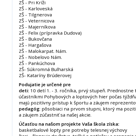
ZŠ - Pri Kríži
ZŠ - Karloveská
ZŠ - Tilgnerova
ZŠ - Veternicova
ZŠ - Majerníkova
ZŠ - Felix (prípravka Dudova)
ZŠ - Bukovčana
ZŠ - Hargašova
ZŠ - Malokarpat. Nám.
ZŠ - Nobelovo Nám.
ZŠ - Pankúchova
ZŠ- Súkromná Bulharská
ZŠ- Kataríny Brúderovej
Podujatie je určené pre
deti:
10 detí 1. - 3. ročníka, prvý stupeň. Prednostne t
účastníkmi Pohybových a loptových hier počas týždňa
majú pozitívny prístup k športu a záujem reprezentov
pedagóg
: pôsobiaci na prvom stupni, ktorý ma pozit
a záujem zúčastniť sa našej akcie.
Účasťou na našom projekte Vaša škola získa:
basketbalové lopty pre potreby telesnej výchovy
žiaci - členovia družstva, tričká s potlačou a ocenenia