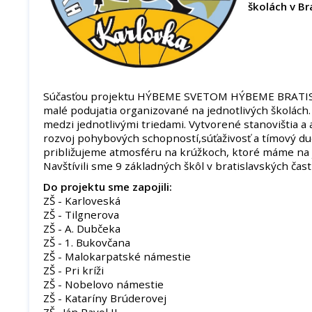
školách v Br
Súčasťou projektu HÝBEME SVETOM HÝBEME BRATISL
malé podujatia organizované na jednotlivých školách. P
medzi jednotlivými triedami. Vytvorené stanovištia a 
rozvoj pohybových schopností,súťaživosť a tímový d
približujeme atmosféru na krúžkoch, ktoré máme na j
Navštívili sme 9 základných škôl v bratislavských čast
Do projektu sme zapojili:
ZŠ - Karloveská
ZŠ - Tilgnerova
ZŠ - A. Dubčeka
ZŠ - 1. Bukovčana
ZŠ - Malokarpatské námestie
ZŠ - Pri kríži
ZŠ - Nobelovo námestie
ZŠ - Kataríny Brúderovej
ZŠ . Ján Pavol II.