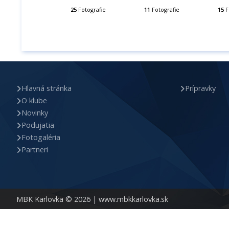
25
Fotografie
11
Fotografie
15
F
Hlavná stránka
Prípravky
O klube
Novinky
Podujatia
Fotogaléria
Partneri
MBK Karlovka © 2026 |
www.mbkkarlovka.sk