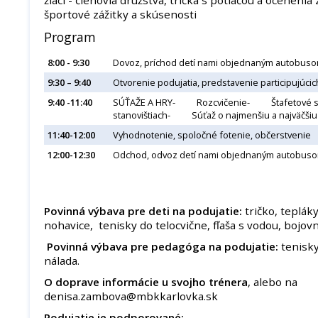
športové zážitky a skúsenosti
Program
8:00 - 9:30
Dovoz, príchod detí nami objednaným autobusom
9:30 – 9:40
Otvorenie podujatia, predstavenie participujúcic
9:40 -11:40
SÚŤAŽE A HRY- Rozcvičenie- Štafetové 
stanovištiach- Súťaž o najmenšiu a najväčš
11:40-12:00
Vyhodnotenie, spoločné fotenie, občerstvenie
12:00-12:30
Odchod, odvoz detí nami objednaným autobus
Povinná výbava pre deti na podujatie:
tričko, teplák
nohavice, tenisky do telocvične, fľaša s vodou, bojov
Povinná výbava pre pedagóga na podujatie:
tenisky
nálada.
O doprave informácie u svojho trénera
, alebo na
denisa.zambova@mbkkarlovka.sk
Podujatie je podporované: