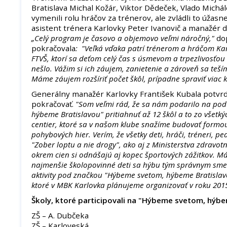
Bratislava Michal Kožár, Viktor Dědeček, Vlado Michál
vymenili rolu hráčov za trénerov, ale zvládli to úžasn
asistent trénera Karlovky Peter Ivanovič a manažér d
„Celý program je časovo a objemovo veľmi náročný,"
do
pokračovala
: "Veľká vďaka patrí trénerom a hráčom Ka
FTVŠ, ktorí sa deťom celý čas s úsmevom a trpezlivosťou 
nešlo. Vážim si ich záujem, zanietenie a zároveň sa teš
Máme záujem rozšíriť počet škôl, prípadne spraviť viac kô
Generálny manažér Karlovky František Kubala potvrdil
pokračovať.
"Som veľmi rád, že sa nám podarilo na pod
hýbeme Bratislavou" pritiahnuť až 12 škôl a to zo všetk
centier, ktoré sa v našom klube snažíme budovať formo
pohybových hier. Verím, že všetky deti, hráči, tréneri, pe
"Zober loptu a nie drogy", ako aj z Ministerstva zdravotní
okrem cien si odnášajú aj kopec športových zážitkov. Má
najmenšie školopovinné deti sa hýbu tým správnym sme
aktivity pod značkou "Hýbeme svetom, hýbeme Bratislavo
ktoré v MBK Karlovka plánujeme organizovať v roku 201
Školy, ktoré participovali na "Hýbeme svetom, hýbe
ZŠ – A. Dubčeka
ZŠ – Karloveská