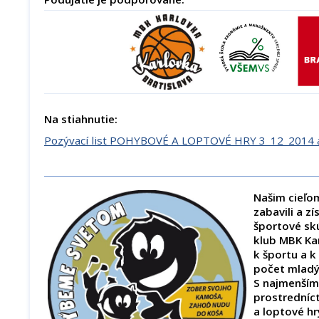
Na stiahnutie:
Pozývací list POHYBOVÉ A LOPTOVÉ HRY 3_12_2014 a
Našim cieľom
zabavili a zí
športové sk
klub MBK Kar
k športu a k
počet mladý
S najmenším
prostrední
a loptové hr