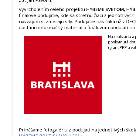
Vyvrcholením celého projektu
HÝBEME SVETOM, HÝB
finálové podujatie, kde sa stretnú žiaci z jednotlivýc
navzájom si zmerajú sily. Podujatie nás čaká už v DE
dostanú informačný materiál o finálovom podujatí na
Na realizáciu a
poskytnutá dot
(grant PPP a voľ
Prinášame fotogalériu z podujatí na jednotlivých ško
HÝBEME BRATISLAVOU 2014
.