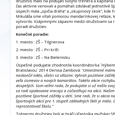
družstvo malo na podujatí svojho trénera a kapitána d
čas aktívne venovali a pomáhali zdolávať jednotlivé š
úspech mala „opičia dráha“ a „skupinový skok“, kde hr
Mikuláša sme vítali pomocou mandarínkovej reťaze, 
vytvorilo. Vzájomnými zápasmi medzi družstvami sa
poradí družstiev.
Konečné poradie:
1. miesto : ZŠ – Tilgnerova
2. miesto : ZŠ – Pri kríži
3. miesto : ZŠ – Na Bielenisku
Úspešné podujatie zhodnotila koordinátorka ´Hýbe
Bratislavou´ 2014 Denisa Zambová:
"Umiestnené máme t
neskončil nikto, všetci sú víťazmi. Vyhrali pozitívne záži
veľa úsmevov a nových kamarátov. Takéto akcie rozhýbu n
dospelých. Som veľmi rada, že podujatie si už našlo svoj
sa radi opakovane vracajú a zúčastňujú na akcii. Našim 
pozitívne športové zážitky u detí. Sme radi, že si akcia n
športových akcií pre 1. stupeň základných škôl je málo.
reprezentovať školu.“
Trénermi družstiev boli aj hráči účastníka mužskej 