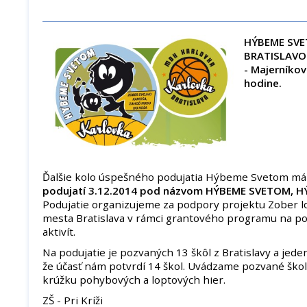
HÝBEME SVE
BRATISLAV
- Majerníkov
hodine.
Ďalšie kolo úspešného podujatia Hýbeme Svetom má
podujatí 3.12.2014 pod názvom HÝBEME SVETOM, H
Podujatie organizujeme za podpory projektu Zober l
mesta Bratislava v rámci grantového programu na p
aktivít.
Na podujatie je pozvaných 13 škôl z Bratislavy a jede
že účasť nám potvrdí 14 škol. Uvádzame pozvané ško
krúžku pohybových a loptových hier.
ZŠ - Pri Kríži