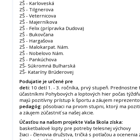
ZŠ - Karloveská
ZŠ - Tilgnerova
ZŠ - Veternicova
ZŠ - Majerníkova
ZŠ - Felix (prípravka Dudova)
ZŠ - Bukovčana
ZŠ - Hargašova
ZŠ - Malokarpat. Nám.
ZŠ - Nobelovo Nám.
ZŠ - Pankúchova
ZŠ- Súkromná Bulharská
ZŠ- Kataríny Brúderovej
Podujatie je určené pre
deti:
10 detí 1. - 3. ročníka, prvý stupeň. Prednostne t
účastníkmi Pohybových a loptových hier počas týždňa
majú pozitívny prístup k športu a záujem reprezentov
pedagóg
: pôsobiaci na prvom stupni, ktorý ma pozit
a záujem zúčastniť sa našej akcie.
Účasťou na našom projekte Vaša škola získa:
basketbalové lopty pre potreby telesnej výchovy
žiaci - členovia družstva, tričká s potlačou a ocenenia