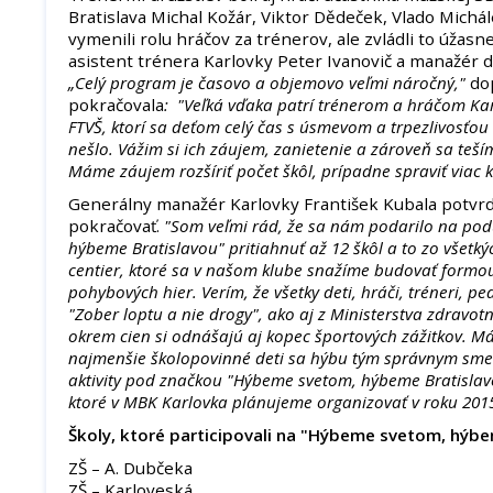
Bratislava Michal Kožár, Viktor Dědeček, Vlado Michál
vymenili rolu hráčov za trénerov, ale zvládli to úžasn
asistent trénera Karlovky Peter Ivanovič a manažér d
„Celý program je časovo a objemovo veľmi náročný,"
do
pokračovala
: "Veľká vďaka patrí trénerom a hráčom Ka
FTVŠ, ktorí sa deťom celý čas s úsmevom a trpezlivosťou 
nešlo. Vážim si ich záujem, zanietenie a zároveň sa teš
Máme záujem rozšíriť počet škôl, prípadne spraviť viac kô
Generálny manažér Karlovky František Kubala potvrdil
pokračovať.
"Som veľmi rád, že sa nám podarilo na pod
hýbeme Bratislavou" pritiahnuť až 12 škôl a to zo všetk
centier, ktoré sa v našom klube snažíme budovať formo
pohybových hier. Verím, že všetky deti, hráči, tréneri, pe
"Zober loptu a nie drogy", ako aj z Ministerstva zdravotní
okrem cien si odnášajú aj kopec športových zážitkov. Má
najmenšie školopovinné deti sa hýbu tým správnym sme
aktivity pod značkou "Hýbeme svetom, hýbeme Bratislavo
ktoré v MBK Karlovka plánujeme organizovať v roku 201
Školy, ktoré participovali na "Hýbeme svetom, hýbe
ZŠ – A. Dubčeka
ZŠ – Karloveská