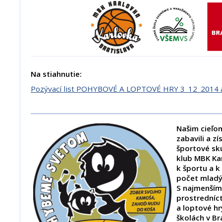
Na stiahnutie:
Pozývací list POHYBOVÉ A LOPTOVÉ HRY 3_12_2014 a
Našim cieľom
zabavili a zí
športové sk
klub MBK Kar
k športu a k
počet mladý
S najmenším
prostrední
a loptové hr
školách v Br