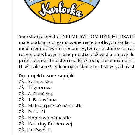
Súčasťou projektu HÝBEME SVETOM HÝBEME BRATISL
malé podujatia organizované na jednotlivých školách. P
medzi jednotlivými triedami. Vytvorené stanovištia a 
rozvoj pohybových schopností,súťaživosť a tímový d
približujeme atmosféru na krúžkoch, ktoré máme na j
Navštívili sme 9 základných škôl v bratislavských čast
Do projektu sme zapojili:
ZŠ - Karloveská
ZŠ - Tilgnerova
ZŠ - A. Dubčeka
ZŠ - 1. Bukovčana
ZŠ - Malokarpatské námestie
ZŠ - Pri kríži
ZŠ - Nobelovo námestie
ZŠ - Kataríny Brúderovej
ZŠ . Ján Pavol II.