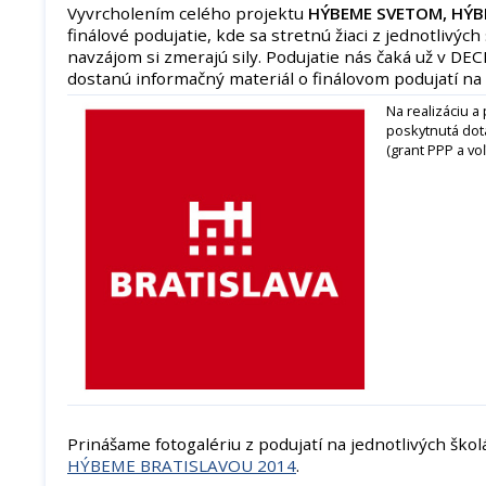
Vyvrcholením celého projektu
HÝBEME SVETOM, HÝB
finálové podujatie, kde sa stretnú žiaci z jednotlivýc
navzájom si zmerajú sily. Podujatie nás čaká už v DE
dostanú informačný materiál o finálovom podujatí na
Na realizáciu a
poskytnutá dot
(grant PPP a voľ
Prinášame fotogalériu z podujatí na jednotlivých ško
HÝBEME BRATISLAVOU 2014
.