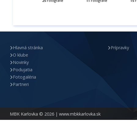
25
Fotografie
11
Fotografie
15
F
Hlavná stránka
Prípravky
O klube
Novinky
Podujatia
Fotogaléria
Partneri
MBK Karlovka © 2026 |
www.mbkkarlovka.sk