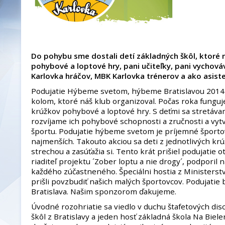
Do pohybu sme dostali detí základných škôl, ktoré 
pohybové a loptové hry, pani učiteľky, pani vychová
Karlovka hráčov, MBK Karlovka trénerov a ako asist
Podujatie Hýbeme svetom, hýbeme Bratislavou 2014 b
kolom, ktoré náš klub organizoval. Počas roka fungu
krúžkov pohybové a loptové hry. S deťmi sa stretáva
rozvíjame ich pohybové schopnosti a zručnosti a vyt
športu. Podujatie hýbeme svetom je príjemné športo
najmenších. Takouto akciou sa deti z jednotlivých kr
strechou a zasúťažia si. Tento krát prišiel podujatie 
riaditeľ projektu ´Zober loptu a nie drogy´, podporil
každého zúčastneného. Špeciálni hostia z Ministerstv
prišli povzbudiť našich malých športovcov. Podujati
Bratislava. Našim sponzorom ďakujeme.
Úvodné rozohriatie sa viedlo v duchu štafetových disci
škôl z Bratislavy a jeden hosť základná škola Na Biel