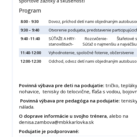
športové zážitky a skúsenosti
Program
8:00 - 9:30
Dovoz, príchod detí nami objednaným autobusom
9:30 – 9:40
Otvorenie podujatia, predstavenie participujúcic
9:40 -11:40
SÚŤAŽE A HRY- Rozcvičenie- Štafetové 
stanovištiach- Súťaž o najmenšiu a najväčš
11:40-12:00
Vyhodnotenie, spoločné fotenie, občerstvenie
12:00-12:30
Odchod, odvoz detí nami objednaným autobus
Povinná výbava pre deti na podujatie:
tričko, teplák
nohavice, tenisky do telocvične, fľaša s vodou, bojov
Povinná výbava pre pedagóga na podujatie:
tenisky
nálada.
O doprave informácie u svojho trénera
, alebo na
denisa.zambova@mbkkarlovka.sk
Podujatie je podporované: