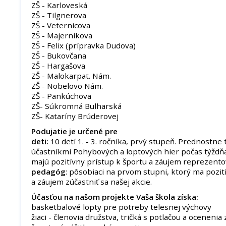
ZŠ - Karloveská
ZŠ - Tilgnerova
ZŠ - Veternicova
ZŠ - Majerníkova
ZŠ - Felix (prípravka Dudova)
ZŠ - Bukovčana
ZŠ - Hargašova
ZŠ - Malokarpat. Nám.
ZŠ - Nobelovo Nám.
ZŠ - Pankúchova
ZŠ- Súkromná Bulharská
ZŠ- Kataríny Brúderovej
Podujatie je určené pre
deti:
10 detí 1. - 3. ročníka, prvý stupeň. Prednostne t
účastníkmi Pohybových a loptových hier počas týždňa
majú pozitívny prístup k športu a záujem reprezentov
pedagóg
: pôsobiaci na prvom stupni, ktorý ma pozit
a záujem zúčastniť sa našej akcie.
Účasťou na našom projekte Vaša škola získa:
basketbalové lopty pre potreby telesnej výchovy
žiaci - členovia družstva, tričká s potlačou a ocenenia