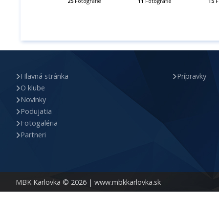
25
Fotografie
11
Fotografie
15
F
Hlavná stránka
Prípravky
O klube
Novinky
Podujatia
Fotogaléria
Partneri
MBK Karlovka © 2026 |
www.mbkkarlovka.sk