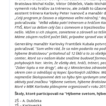
Bratislava Michal Kožár, Viktor Dědeček, Vlado Michál
vymenili rolu hráčov za trénerov, ale zvládli to úžasn
asistent trénera Karlovky Peter Ivanovič a manažér d
„Celý program je časovo a objemovo veľmi náročný,"
do
pokračovala
: "Veľká vďaka patrí trénerom a hráčom Ka
FTVŠ, ktorí sa deťom celý čas s úsmevom a trpezlivosťou 
nešlo. Vážim si ich záujem, zanietenie a zároveň sa teš
Máme záujem rozšíriť počet škôl, prípadne spraviť viac kô
Generálny manažér Karlovky František Kubala potvrdil
pokračovať.
"Som veľmi rád, že sa nám podarilo na pod
hýbeme Bratislavou" pritiahnuť až 12 škôl a to zo všetk
centier, ktoré sa v našom klube snažíme budovať formo
pohybových hier. Verím, že všetky deti, hráči, tréneri, pe
"Zober loptu a nie drogy", ako aj z Ministerstva zdravotní
okrem cien si odnášajú aj kopec športových zážitkov. Má
najmenšie školopovinné deti sa hýbu tým správnym sme
aktivity pod značkou "Hýbeme svetom, hýbeme Bratislavo
ktoré v MBK Karlovka plánujeme organizovať v roku 201
Školy, ktoré participovali na "Hýbeme svetom, hýbe
ZŠ – A. Dubčeka
ZŠ – Karloveská