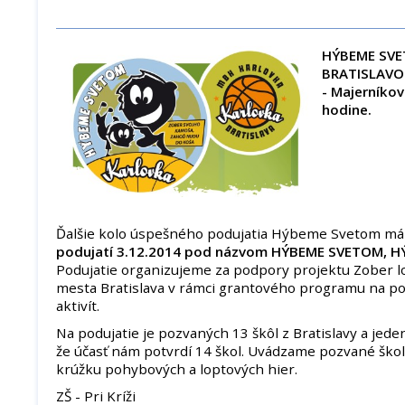
HÝBEME SVE
BRATISLAV
- Majerníkov
hodine.
Ďalšie kolo úspešného podujatia Hýbeme Svetom má
podujatí 3.12.2014 pod názvom HÝBEME SVETOM, H
Podujatie organizujeme za podpory projektu Zober l
mesta Bratislava v rámci grantového programu na p
aktivít.
Na podujatie je pozvaných 13 škôl z Bratislavy a jede
že účasť nám potvrdí 14 škol. Uvádzame pozvané ško
krúžku pohybových a loptových hier.
ZŠ - Pri Kríži