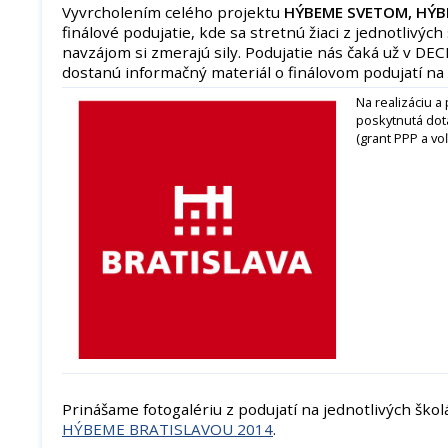
Vyvrcholením celého projektu
HÝBEME SVETOM, HÝB
finálové podujatie, kde sa stretnú žiaci z jednotlivýc
navzájom si zmerajú sily. Podujatie nás čaká už v DE
dostanú informačný materiál o finálovom podujatí na
Na realizáciu a
poskytnutá dot
(grant PPP a voľ
Prinášame fotogalériu z podujatí na jednotlivých ško
HÝBEME BRATISLAVOU 2014
.