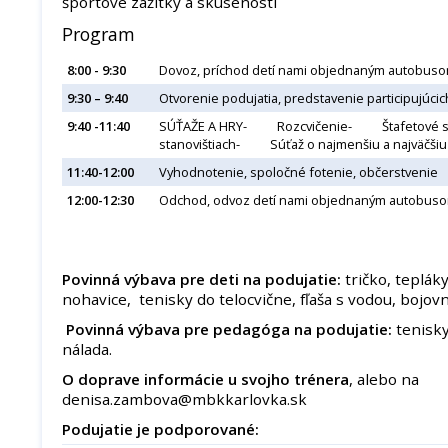
športové zážitky a skúsenosti
Program
8:00 - 9:30
Dovoz, príchod detí nami objednaným autobusom
9:30 – 9:40
Otvorenie podujatia, predstavenie participujúcic
9:40 -11:40
SÚŤAŽE A HRY- Rozcvičenie- Štafetové 
stanovištiach- Súťaž o najmenšiu a najväčš
11:40-12:00
Vyhodnotenie, spoločné fotenie, občerstvenie
12:00-12:30
Odchod, odvoz detí nami objednaným autobus
Povinná výbava pre deti na podujatie:
tričko, teplák
nohavice, tenisky do telocvične, fľaša s vodou, bojov
Povinná výbava pre pedagóga na podujatie:
tenisky
nálada.
O doprave informácie u svojho trénera
, alebo na
denisa.zambova@mbkkarlovka.sk
Podujatie je podporované: