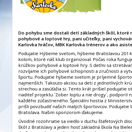
Do pohybu sme dostali detí základných škôl, ktoré 
pohybové a loptové hry, pani učiteľky, pani vychová
Karlovka hráčov, MBK Karlovka trénerov a ako asist
Podujatie Hýbeme svetom, hýbeme Bratislavou 2014 b
kolom, ktoré náš klub organizoval. Počas roka fungu
krúžkov pohybové a loptové hry. S deťmi sa stretáva
rozvíjame ich pohybové schopnosti a zručnosti a vyt
športu. Podujatie hýbeme svetom je príjemné športo
najmenších. Takouto akciou sa deti z jednotlivých kr
strechou a zasúťažia si. Tento krát prišiel podujatie 
riaditeľ projektu ´Zober loptu a nie drogy´, podporil
každého zúčastneného. Špeciálni hostia z Ministerstv
prišli povzbudiť našich malých športovcov. Podujati
Bratislava. Našim sponzorom ďakujeme.
Úvodné rozohriatie sa viedlo v duchu štafetových disci
škôl z Bratislavy a jeden hosť základná škola Na Biel