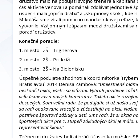
družstvo malo na podujatí svojho trénera a kapitána d
čas aktívne venovali a pomáhali zdolávať jednotlivé š
úspech mala „opičia dráha“ a „skupinový skok“, kde hr
Mikuláša sme vítali pomocou mandarínkovej reťaze, 
vytvorilo. Vzájomnými zápasmi medzi družstvami sa
poradí družstiev.
Konečné poradie:
1. miesto : ZŠ – Tilgnerova
2. miesto : ZŠ – Pri kríži
3. miesto : ZŠ – Na Bielenisku
Úspešné podujatie zhodnotila koordinátorka ´Hýbe
Bratislavou´ 2014 Denisa Zambová:
"Umiestnené máme t
neskončil nikto, všetci sú víťazmi. Vyhrali pozitívne záži
veľa úsmevov a nových kamarátov. Takéto akcie rozhýbu n
dospelých. Som veľmi rada, že podujatie si už našlo svoj
sa radi opakovane vracajú a zúčastňujú na akcii. Našim 
pozitívne športové zážitky u detí. Sme radi, že si akcia n
športových akcií pre 1. stupeň základných škôl je málo.
reprezentovať školu.“
Trénermi družstiev boli aj hráči účastníka mužskej 