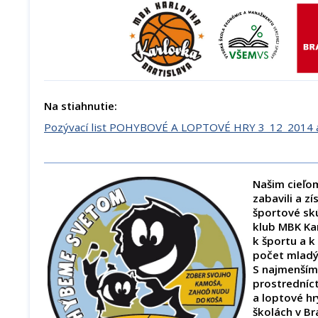
Na stiahnutie:
Pozývací list POHYBOVÉ A LOPTOVÉ HRY 3_12_2014 a
Našim cieľom
zabavili a zí
športové sk
klub MBK Kar
k športu a k
počet mladý
S najmenším
prostrední
a loptové hr
školách v Br