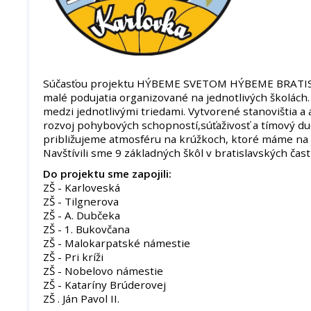
Súčasťou projektu HÝBEME SVETOM HÝBEME BRATISL
malé podujatia organizované na jednotlivých školách. P
medzi jednotlivými triedami. Vytvorené stanovištia a 
rozvoj pohybových schopností,súťaživosť a tímový d
približujeme atmosféru na krúžkoch, ktoré máme na j
Navštívili sme 9 základných škôl v bratislavských čast
Do projektu sme zapojili:
ZŠ - Karloveská
ZŠ - Tilgnerova
ZŠ - A. Dubčeka
ZŠ - 1. Bukovčana
ZŠ - Malokarpatské námestie
ZŠ - Pri kríži
ZŠ - Nobelovo námestie
ZŠ - Kataríny Brúderovej
ZŠ . Ján Pavol II.