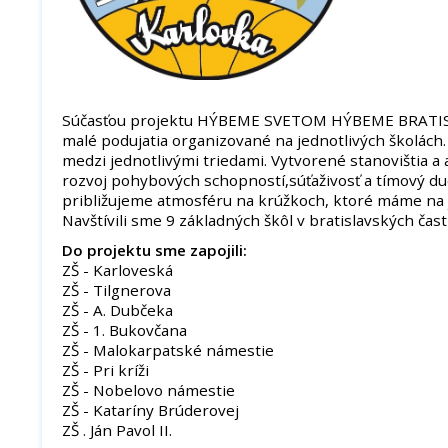
Súčasťou projektu HÝBEME SVETOM HÝBEME BRATISL
malé podujatia organizované na jednotlivých školách. P
medzi jednotlivými triedami. Vytvorené stanovištia a 
rozvoj pohybových schopností,súťaživosť a tímový d
približujeme atmosféru na krúžkoch, ktoré máme na j
Navštívili sme 9 základných škôl v bratislavských čast
Do projektu sme zapojili:
ZŠ - Karloveská
ZŠ - Tilgnerova
ZŠ - A. Dubčeka
ZŠ - 1. Bukovčana
ZŠ - Malokarpatské námestie
ZŠ - Pri kríži
ZŠ - Nobelovo námestie
ZŠ - Kataríny Brúderovej
ZŠ . Ján Pavol II.