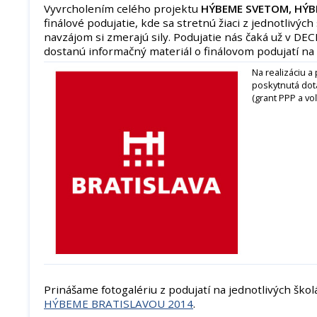
Vyvrcholením celého projektu
HÝBEME SVETOM, HÝB
finálové podujatie, kde sa stretnú žiaci z jednotlivýc
navzájom si zmerajú sily. Podujatie nás čaká už v DE
dostanú informačný materiál o finálovom podujatí na
Na realizáciu a
poskytnutá dot
(grant PPP a voľ
Prinášame fotogalériu z podujatí na jednotlivých ško
HÝBEME BRATISLAVOU 2014
.