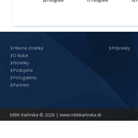
25
Fotografie
11
Fotografie
15
F
Hlavná stránka
Prípravky
O klube
Novinky
Podujatia
Fotogaléria
Partneri
MBK Karlovka © 2026 |
www.mbkkarlovka.sk