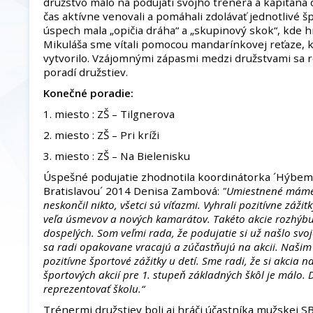
družstvo malo na podujatí svojho trénera a kapitána d
čas aktívne venovali a pomáhali zdolávať jednotlivé š
úspech mala „opičia dráha“ a „skupinový skok“, kde hr
Mikuláša sme vítali pomocou mandarínkovej reťaze, 
vytvorilo. Vzájomnými zápasmi medzi družstvami sa
poradí družstiev.
Konečné poradie:
1. miesto : ZŠ – Tilgnerova
2. miesto : ZŠ – Pri kríži
3. miesto : ZŠ – Na Bielenisku
Úspešné podujatie zhodnotila koordinátorka ´Hýbe
Bratislavou´ 2014 Denisa Zambová:
"Umiestnené máme t
neskončil nikto, všetci sú víťazmi. Vyhrali pozitívne záži
veľa úsmevov a nových kamarátov. Takéto akcie rozhýbu n
dospelých. Som veľmi rada, že podujatie si už našlo svoj
sa radi opakovane vracajú a zúčastňujú na akcii. Našim 
pozitívne športové zážitky u detí. Sme radi, že si akcia n
športových akcií pre 1. stupeň základných škôl je málo.
reprezentovať školu.“
Trénermi družstiev boli aj hráči účastníka mužskej 