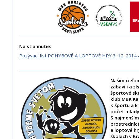
Na stiahnutie:
Pozývací list POHYBOVÉ A LOPTOVÉ HRY 3_12_2014 a
Našim cieľom
zabavili a zí
športové sk
klub MBK Kar
k športu a k
počet mladý
S najmenším
prostrední
a loptové hr
školách v Br