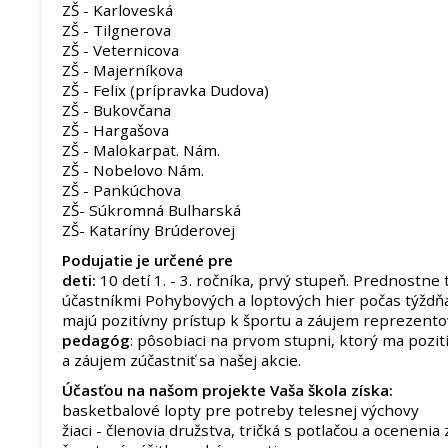
ZŠ - Karloveská
ZŠ - Tilgnerova
ZŠ - Veternicova
ZŠ - Majerníkova
ZŠ - Felix (prípravka Dudova)
ZŠ - Bukovčana
ZŠ - Hargašova
ZŠ - Malokarpat. Nám.
ZŠ - Nobelovo Nám.
ZŠ - Pankúchova
ZŠ- Súkromná Bulharská
ZŠ- Kataríny Brúderovej
Podujatie je určené pre
deti:
10 detí 1. - 3. ročníka, prvý stupeň. Prednostne t
účastníkmi Pohybových a loptových hier počas týždňa
majú pozitívny prístup k športu a záujem reprezentov
pedagóg
: pôsobiaci na prvom stupni, ktorý ma pozit
a záujem zúčastniť sa našej akcie.
Účasťou na našom projekte Vaša škola získa:
basketbalové lopty pre potreby telesnej výchovy
žiaci - členovia družstva, tričká s potlačou a ocenenia