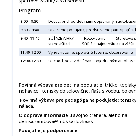
športové zážitky a skúsenosti
Program
8:00 - 9:30
Dovoz, príchod detí nami objednaným autobusom
9:30 – 9:40
Otvorenie podujatia, predstavenie participujúcic
9:40 -11:40
SÚŤAŽE A HRY- Rozcvičenie- Štafetové 
stanovištiach- Súťaž o najmenšiu a najväčš
11:40-12:00
Vyhodnotenie, spoločné fotenie, občerstvenie
12:00-12:30
Odchod, odvoz detí nami objednaným autobus
Povinná výbava pre deti na podujatie:
tričko, teplák
nohavice, tenisky do telocvične, fľaša s vodou, bojov
Povinná výbava pre pedagóga na podujatie:
tenisky
nálada.
O doprave informácie u svojho trénera
, alebo na
denisa.zambova@mbkkarlovka.sk
Podujatie je podporované: