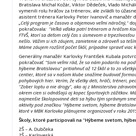
Bratislava Michal Kožár, Viktor Dědeček, Vlado Michál
vymenili rolu hráčov za trénerov, ale zvládli to úžasn
asistent trénera Karlovky Peter Ivanovič a manažér d
„Celý program je časovo a objemovo veľmi náročný,"
do
pokračovala
: "Veľká vďaka patrí trénerom a hráčom Ka
FTVŠ, ktorí sa deťom celý čas s úsmevom a trpezlivosťou 
nešlo. Vážim si ich záujem, zanietenie a zároveň sa teš
Máme záujem rozšíriť počet škôl, prípadne spraviť viac kô
Generálny manažér Karlovky František Kubala potvrdil
pokračovať.
"Som veľmi rád, že sa nám podarilo na pod
hýbeme Bratislavou" pritiahnuť až 12 škôl a to zo všetk
centier, ktoré sa v našom klube snažíme budovať formo
pohybových hier. Verím, že všetky deti, hráči, tréneri, pe
"Zober loptu a nie drogy", ako aj z Ministerstva zdravotní
okrem cien si odnášajú aj kopec športových zážitkov. Má
najmenšie školopovinné deti sa hýbu tým správnym sme
aktivity pod značkou "Hýbeme svetom, hýbeme Bratislavo
ktoré v MBK Karlovka plánujeme organizovať v roku 201
Školy, ktoré participovali na "Hýbeme svetom, hýbe
ZŠ – A. Dubčeka
ZŠ – Karloveská