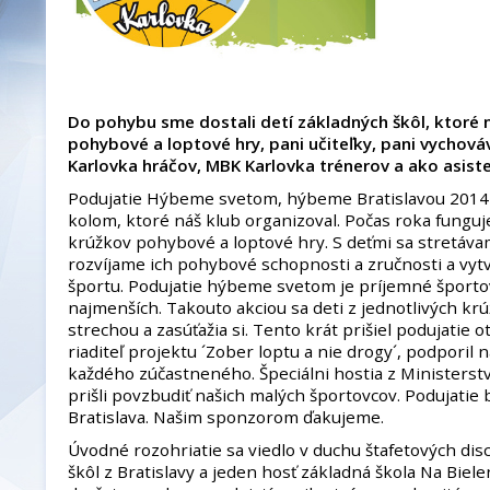
Do pohybu sme dostali detí základných škôl, ktoré 
pohybové a loptové hry, pani učiteľky, pani vychová
Karlovka hráčov, MBK Karlovka trénerov a ako asist
Podujatie Hýbeme svetom, hýbeme Bratislavou 2014 b
kolom, ktoré náš klub organizoval. Počas roka fungu
krúžkov pohybové a loptové hry. S deťmi sa stretáva
rozvíjame ich pohybové schopnosti a zručnosti a vyt
športu. Podujatie hýbeme svetom je príjemné športo
najmenších. Takouto akciou sa deti z jednotlivých kr
strechou a zasúťažia si. Tento krát prišiel podujatie 
riaditeľ projektu ´Zober loptu a nie drogy´, podporil
každého zúčastneného. Špeciálni hostia z Ministerstv
prišli povzbudiť našich malých športovcov. Podujati
Bratislava. Našim sponzorom ďakujeme.
Úvodné rozohriatie sa viedlo v duchu štafetových disci
škôl z Bratislavy a jeden hosť základná škola Na Biel