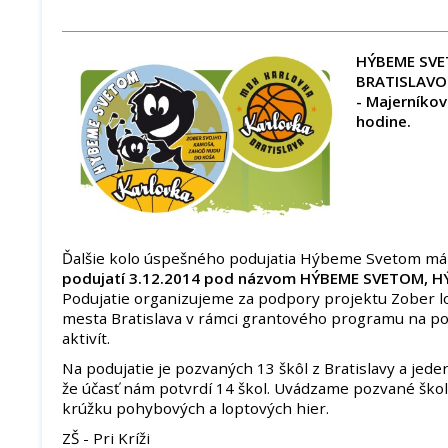
HÝBEME SVE
BRATISLAV
- Majerníkov
hodine.
Ďalšie kolo úspešného podujatia Hýbeme Svetom má
podujatí 3.12.2014 pod názvom HÝBEME SVETOM, H
Podujatie organizujeme za podpory projektu Zober l
mesta Bratislava v rámci grantového programu na p
aktivít.
Na podujatie je pozvaných 13 škôl z Bratislavy a jede
že účasť nám potvrdí 14 škol. Uvádzame pozvané ško
krúžku pohybových a loptových hier.
ZŠ - Pri Kríži