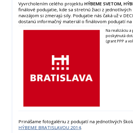
Vyvrcholením celého projektu
HÝBEME SVETOM, HÝB
finálové podujatie, kde sa stretnú žiaci z jednotlivýc
navzájom si zmerajú sily. Podujatie nás čaká už v DE
dostanú informačný materiál o finálovom podujatí na
Na realizáciu a
poskytnutá dot
(grant PPP a voľ
Prinášame fotogalériu z podujatí na jednotlivých ško
HÝBEME BRATISLAVOU 2014
.