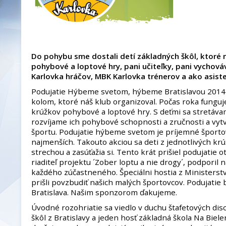
Do pohybu sme dostali detí základných škôl, ktoré 
pohybové a loptové hry, pani učiteľky, pani vychová
Karlovka hráčov, MBK Karlovka trénerov a ako asist
Podujatie Hýbeme svetom, hýbeme Bratislavou 2014 b
kolom, ktoré náš klub organizoval. Počas roka fungu
krúžkov pohybové a loptové hry. S deťmi sa stretáva
rozvíjame ich pohybové schopnosti a zručnosti a vyt
športu. Podujatie hýbeme svetom je príjemné športo
najmenších. Takouto akciou sa deti z jednotlivých kr
strechou a zasúťažia si. Tento krát prišiel podujatie 
riaditeľ projektu ´Zober loptu a nie drogy´, podporil
každého zúčastneného. Špeciálni hostia z Ministerstv
prišli povzbudiť našich malých športovcov. Podujati
Bratislava. Našim sponzorom ďakujeme.
Úvodné rozohriatie sa viedlo v duchu štafetových disci
škôl z Bratislavy a jeden hosť základná škola Na Biel