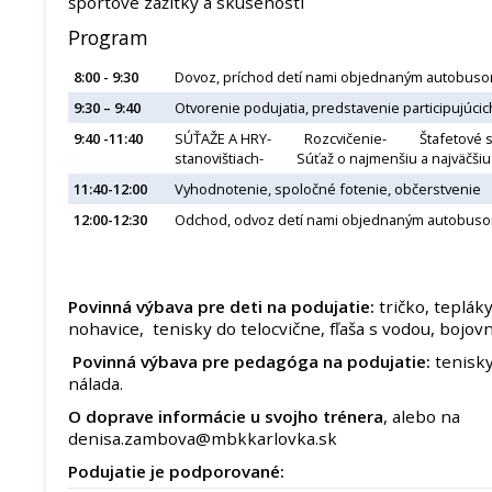
športové zážitky a skúsenosti
Program
8:00 - 9:30
Dovoz, príchod detí nami objednaným autobusom
9:30 – 9:40
Otvorenie podujatia, predstavenie participujúcic
9:40 -11:40
SÚŤAŽE A HRY- Rozcvičenie- Štafetové 
stanovištiach- Súťaž o najmenšiu a najväčš
11:40-12:00
Vyhodnotenie, spoločné fotenie, občerstvenie
12:00-12:30
Odchod, odvoz detí nami objednaným autobus
Povinná výbava pre deti na podujatie:
tričko, teplák
nohavice, tenisky do telocvične, fľaša s vodou, bojov
Povinná výbava pre pedagóga na podujatie:
tenisky
nálada.
O doprave informácie u svojho trénera
, alebo na
denisa.zambova@mbkkarlovka.sk
Podujatie je podporované: