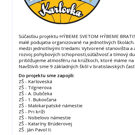
Súčasťou projektu HÝBEME SVETOM HÝBEME BRATISL
malé podujatia organizované na jednotlivých školách. P
medzi jednotlivými triedami. Vytvorené stanovištia a 
rozvoj pohybových schopností,súťaživosť a tímový d
približujeme atmosféru na krúžkoch, ktoré máme na j
Navštívili sme 9 základných škôl v bratislavských čast
Do projektu sme zapojili:
ZŠ - Karloveská
ZŠ - Tilgnerova
ZŠ - A. Dubčeka
ZŠ - 1. Bukovčana
ZŠ - Malokarpatské námestie
ZŠ - Pri kríži
ZŠ - Nobelovo námestie
ZŠ - Kataríny Brúderovej
ZŠ . Ján Pavol II.