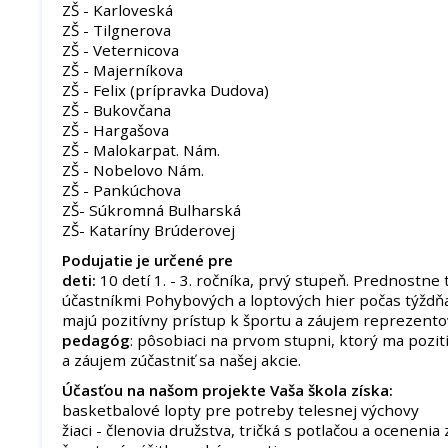
ZŠ - Karloveská
ZŠ - Tilgnerova
ZŠ - Veternicova
ZŠ - Majerníkova
ZŠ - Felix (prípravka Dudova)
ZŠ - Bukovčana
ZŠ - Hargašova
ZŠ - Malokarpat. Nám.
ZŠ - Nobelovo Nám.
ZŠ - Pankúchova
ZŠ- Súkromná Bulharská
ZŠ- Kataríny Brúderovej
Podujatie je určené pre
deti:
10 detí 1. - 3. ročníka, prvý stupeň. Prednostne t
účastníkmi Pohybových a loptových hier počas týždňa
majú pozitívny prístup k športu a záujem reprezentov
pedagóg
: pôsobiaci na prvom stupni, ktorý ma pozit
a záujem zúčastniť sa našej akcie.
Účasťou na našom projekte Vaša škola získa:
basketbalové lopty pre potreby telesnej výchovy
žiaci - členovia družstva, tričká s potlačou a ocenenia