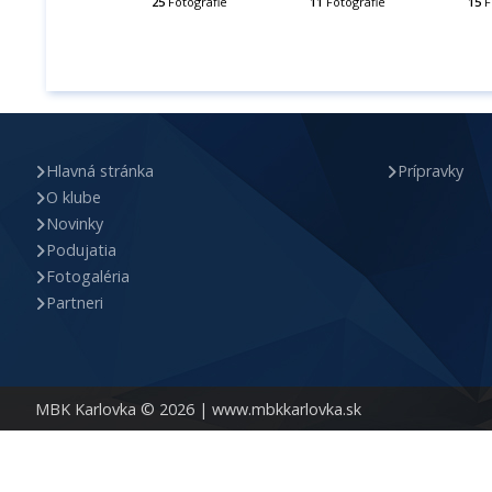
25
Fotografie
11
Fotografie
15
F
Hlavná stránka
Prípravky
O klube
Novinky
Podujatia
Fotogaléria
Partneri
MBK Karlovka © 2026 |
www.mbkkarlovka.sk