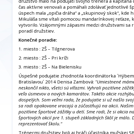
družstvo malo na podujatí svojho trénera a kapitána d
čas aktívne venovali a pomáhali zdolávať jednotlivé š
úspech mala „opičia dráha“ a „skupinový skok“, kde hr
Mikuláša sme vítali pomocou mandarínkovej reťaze, 
vytvorilo. Vzájomnými zápasmi medzi družstvami sa
poradí družstiev.
Konečné poradie:
1. miesto : ZŠ – Tilgnerova
2. miesto : ZŠ – Pri kríži
3. miesto : ZŠ – Na Bielenisku
Úspešné podujatie zhodnotila koordinátorka ´Hýbe
Bratislavou´ 2014 Denisa Zambová:
"Umiestnené máme t
neskončil nikto, všetci sú víťazmi. Vyhrali pozitívne záži
veľa úsmevov a nových kamarátov. Takéto akcie rozhýbu n
dospelých. Som veľmi rada, že podujatie si už našlo svoj
sa radi opakovane vracajú a zúčastňujú na akcii. Našim 
pozitívne športové zážitky u detí. Sme radi, že si akcia n
športových akcií pre 1. stupeň základných škôl je málo.
reprezentovať školu.“
Trénermi družstiev boli aj hráči účastníka mužskej 