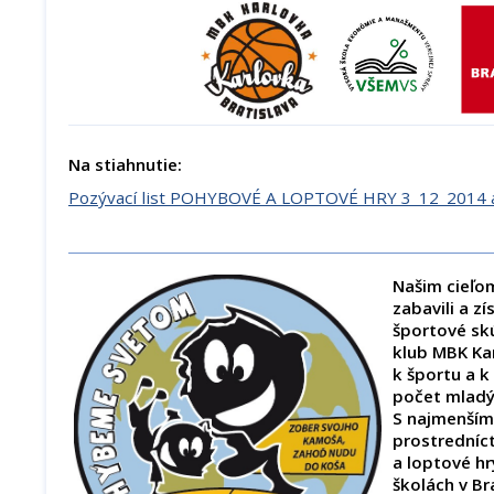
Na stiahnutie:
Pozývací list POHYBOVÉ A LOPTOVÉ HRY 3_12_2014 a
Našim cieľom
zabavili a zí
športové sk
klub MBK Kar
k športu a k
počet mladý
S najmenším
prostrední
a loptové hr
školách v Br