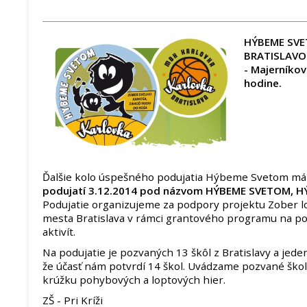
HÝBEME SVE
BRATISLAV
- Majerníkov
hodine.
Ďalšie kolo úspešného podujatia Hýbeme Svetom má
podujatí 3.12.2014 pod názvom HÝBEME SVETOM, H
Podujatie organizujeme za podpory projektu Zober l
mesta Bratislava v rámci grantového programu na p
aktivít.
Na podujatie je pozvaných 13 škôl z Bratislavy a jede
že účasť nám potvrdí 14 škol. Uvádzame pozvané ško
krúžku pohybových a loptových hier.
ZŠ - Pri Kríži