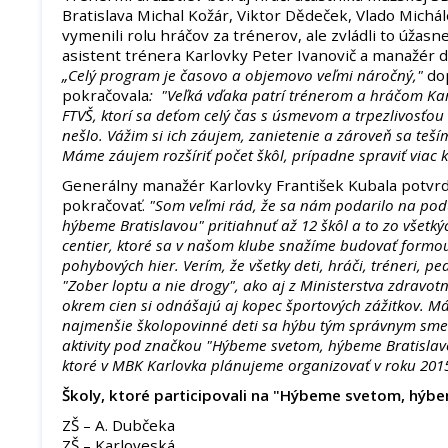
Bratislava Michal Kožár, Viktor Dědeček, Vlado Michál
vymenili rolu hráčov za trénerov, ale zvládli to úžasn
asistent trénera Karlovky Peter Ivanovič a manažér d
„Celý program je časovo a objemovo veľmi náročný,"
do
pokračovala
: "Veľká vďaka patrí trénerom a hráčom Ka
FTVŠ, ktorí sa deťom celý čas s úsmevom a trpezlivosťou 
nešlo. Vážim si ich záujem, zanietenie a zároveň sa teš
Máme záujem rozšíriť počet škôl, prípadne spraviť viac kô
Generálny manažér Karlovky František Kubala potvrdil
pokračovať.
"Som veľmi rád, že sa nám podarilo na pod
hýbeme Bratislavou" pritiahnuť až 12 škôl a to zo všetk
centier, ktoré sa v našom klube snažíme budovať formo
pohybových hier. Verím, že všetky deti, hráči, tréneri, pe
"Zober loptu a nie drogy", ako aj z Ministerstva zdravotní
okrem cien si odnášajú aj kopec športových zážitkov. Má
najmenšie školopovinné deti sa hýbu tým správnym sme
aktivity pod značkou "Hýbeme svetom, hýbeme Bratislavo
ktoré v MBK Karlovka plánujeme organizovať v roku 201
Školy, ktoré participovali na "Hýbeme svetom, hýbe
ZŠ – A. Dubčeka
ZŠ – Karloveská