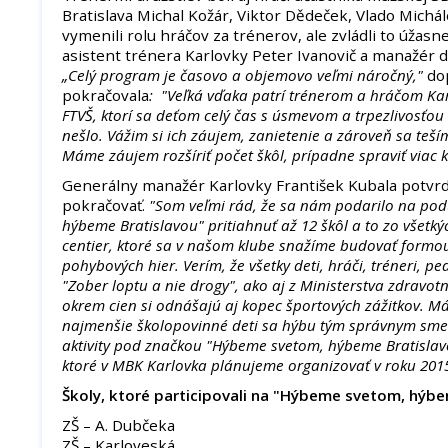
Bratislava Michal Kožár, Viktor Dědeček, Vlado Michál
vymenili rolu hráčov za trénerov, ale zvládli to úžasn
asistent trénera Karlovky Peter Ivanovič a manažér d
„Celý program je časovo a objemovo veľmi náročný,"
do
pokračovala
: "Veľká vďaka patrí trénerom a hráčom Ka
FTVŠ, ktorí sa deťom celý čas s úsmevom a trpezlivosťou 
nešlo. Vážim si ich záujem, zanietenie a zároveň sa teš
Máme záujem rozšíriť počet škôl, prípadne spraviť viac kô
Generálny manažér Karlovky František Kubala potvrdil
pokračovať.
"Som veľmi rád, že sa nám podarilo na pod
hýbeme Bratislavou" pritiahnuť až 12 škôl a to zo všetk
centier, ktoré sa v našom klube snažíme budovať formo
pohybových hier. Verím, že všetky deti, hráči, tréneri, pe
"Zober loptu a nie drogy", ako aj z Ministerstva zdravotní
okrem cien si odnášajú aj kopec športových zážitkov. Má
najmenšie školopovinné deti sa hýbu tým správnym sme
aktivity pod značkou "Hýbeme svetom, hýbeme Bratislavo
ktoré v MBK Karlovka plánujeme organizovať v roku 201
Školy, ktoré participovali na "Hýbeme svetom, hýbe
ZŠ – A. Dubčeka
ZŠ – Karloveská