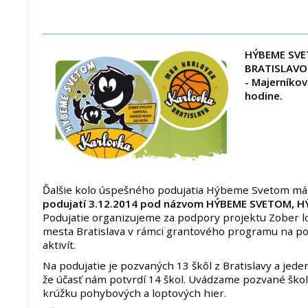
HÝBEME SVE
BRATISLAV
- Majerníkov
hodine.
Ďalšie kolo úspešného podujatia Hýbeme Svetom má
podujatí 3.12.2014 pod názvom HÝBEME SVETOM, H
Podujatie organizujeme za podpory projektu Zober l
mesta Bratislava v rámci grantového programu na p
aktivít.
Na podujatie je pozvaných 13 škôl z Bratislavy a jede
že účasť nám potvrdí 14 škol. Uvádzame pozvané ško
krúžku pohybových a loptových hier.