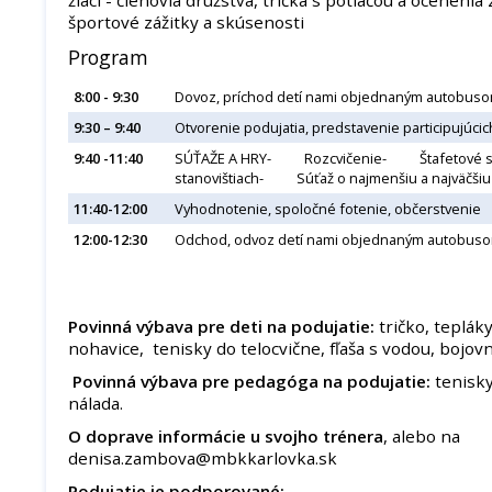
športové zážitky a skúsenosti
Program
8:00 - 9:30
Dovoz, príchod detí nami objednaným autobusom
9:30 – 9:40
Otvorenie podujatia, predstavenie participujúcic
9:40 -11:40
SÚŤAŽE A HRY- Rozcvičenie- Štafetové 
stanovištiach- Súťaž o najmenšiu a najväčš
11:40-12:00
Vyhodnotenie, spoločné fotenie, občerstvenie
12:00-12:30
Odchod, odvoz detí nami objednaným autobus
Povinná výbava pre deti na podujatie:
tričko, teplák
nohavice, tenisky do telocvične, fľaša s vodou, bojov
Povinná výbava pre pedagóga na podujatie:
tenisky
nálada.
O doprave informácie u svojho trénera
, alebo na
denisa.zambova@mbkkarlovka.sk
Podujatie je podporované: