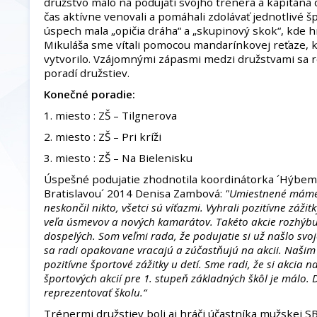
družstvo malo na podujatí svojho trénera a kapitána d
čas aktívne venovali a pomáhali zdolávať jednotlivé š
úspech mala „opičia dráha“ a „skupinový skok“, kde hr
Mikuláša sme vítali pomocou mandarínkovej reťaze, 
vytvorilo. Vzájomnými zápasmi medzi družstvami sa
poradí družstiev.
Konečné poradie:
1. miesto : ZŠ – Tilgnerova
2. miesto : ZŠ – Pri kríži
3. miesto : ZŠ – Na Bielenisku
Úspešné podujatie zhodnotila koordinátorka ´Hýbe
Bratislavou´ 2014 Denisa Zambová:
"Umiestnené máme t
neskončil nikto, všetci sú víťazmi. Vyhrali pozitívne záži
veľa úsmevov a nových kamarátov. Takéto akcie rozhýbu n
dospelých. Som veľmi rada, že podujatie si už našlo svoj
sa radi opakovane vracajú a zúčastňujú na akcii. Našim 
pozitívne športové zážitky u detí. Sme radi, že si akcia n
športových akcií pre 1. stupeň základných škôl je málo.
reprezentovať školu.“
Trénermi družstiev boli aj hráči účastníka mužskej 