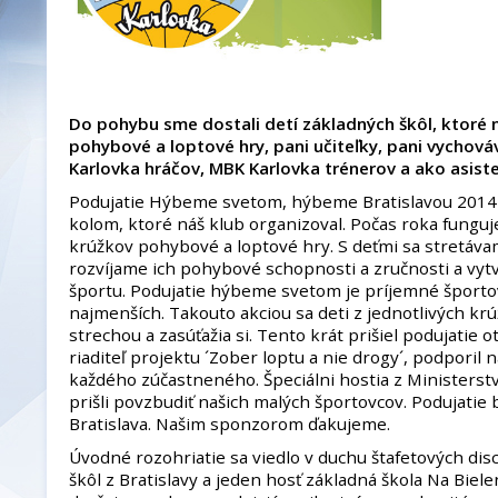
Do pohybu sme dostali detí základných škôl, ktoré 
pohybové a loptové hry, pani učiteľky, pani vychová
Karlovka hráčov, MBK Karlovka trénerov a ako asist
Podujatie Hýbeme svetom, hýbeme Bratislavou 2014 b
kolom, ktoré náš klub organizoval. Počas roka fungu
krúžkov pohybové a loptové hry. S deťmi sa stretáva
rozvíjame ich pohybové schopnosti a zručnosti a vyt
športu. Podujatie hýbeme svetom je príjemné športo
najmenších. Takouto akciou sa deti z jednotlivých kr
strechou a zasúťažia si. Tento krát prišiel podujatie 
riaditeľ projektu ´Zober loptu a nie drogy´, podporil
každého zúčastneného. Špeciálni hostia z Ministerstv
prišli povzbudiť našich malých športovcov. Podujati
Bratislava. Našim sponzorom ďakujeme.
Úvodné rozohriatie sa viedlo v duchu štafetových disci
škôl z Bratislavy a jeden hosť základná škola Na Biel