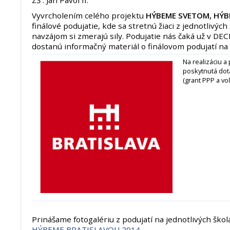
Vyvrcholením celého projektu
HÝBEME SVETOM, HÝB
finálové podujatie, kde sa stretnú žiaci z jednotlivýc
navzájom si zmerajú sily. Podujatie nás čaká už v DE
dostanú informačný materiál o finálovom podujatí na
Na realizáciu a
poskytnutá dot
(grant PPP a voľ
Prinášame fotogalériu z podujatí na jednotlivých ško
HÝBEME BRATISLAVOU 2014
.