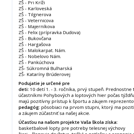
ZŠ - Pri Kríži
ZŠ - Karloveská
ZŠ - Tilgnerova
ZŠ - Veternicova
ZŠ - Majerníkova
ZŠ - Felix (prípravka Dudova)
ZŠ - Bukovčana
ZŠ - Hargašova
ZŠ - Malokarpat. Nám.
ZŠ - Nobelovo Nám.
ZŠ - Pankúchova
ZŠ- Súkromná Bulharská
ZŠ- Kataríny Brúderovej
Podujatie je určené pre
deti:
10 detí 1. - 3. ročníka, prvý stupeň. Prednostne t
účastníkmi Pohybových a loptových hier počas týždňa
majú pozitívny prístup k športu a záujem reprezentov
pedagóg
: pôsobiaci na prvom stupni, ktorý ma pozit
a záujem zúčastniť sa našej akcie.
Účasťou na našom projekte Vaša škola získa:
basketbalové lopty pre potreby telesnej výchovy
žiaci - členovia družstva, tričká s potlačou a ocenenia