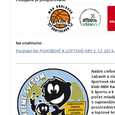
Na stiahnutie:
Pozývací list POHYBOVÉ A LOPTOVÉ HRY 3_12_2014 a
Našim cieľom
zabavili a zí
športové sk
klub MBK Kar
k športu a k
počet mladý
S najmenším
prostrední
a loptové hr