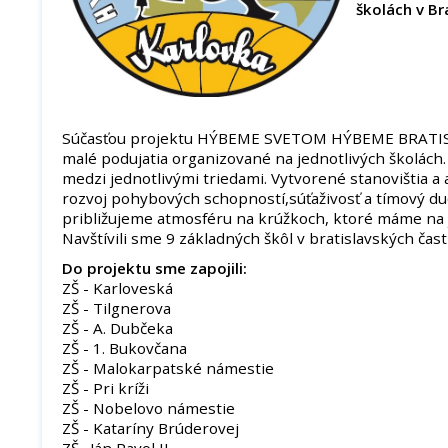
školách v Br
Súčasťou projektu HÝBEME SVETOM HÝBEME BRATISL
malé podujatia organizované na jednotlivých školách. P
medzi jednotlivými triedami. Vytvorené stanovištia a 
rozvoj pohybových schopností,súťaživosť a tímový d
približujeme atmosféru na krúžkoch, ktoré máme na j
Navštívili sme 9 základných škôl v bratislavských čast
Do projektu sme zapojili:
ZŠ - Karloveská
ZŠ - Tilgnerova
ZŠ - A. Dubčeka
ZŠ - 1. Bukovčana
ZŠ - Malokarpatské námestie
ZŠ - Pri kríži
ZŠ - Nobelovo námestie
ZŠ - Kataríny Brúderovej
ZŠ . Ján Pavol II.