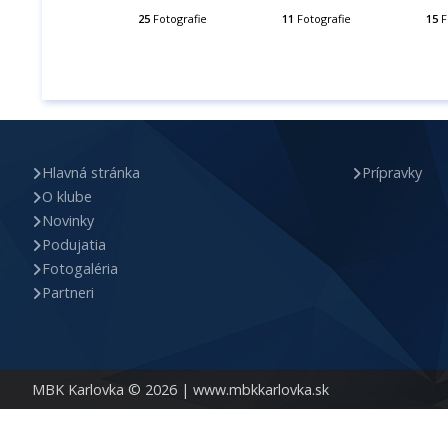
25
Fotografie
11
Fotografie
15
F
Hlavná stránka
Prípravky
O klube
Novinky
Podujatia
Fotogaléria
Partneri
MBK Karlovka © 2026 |
www.mbkkarlovka.sk