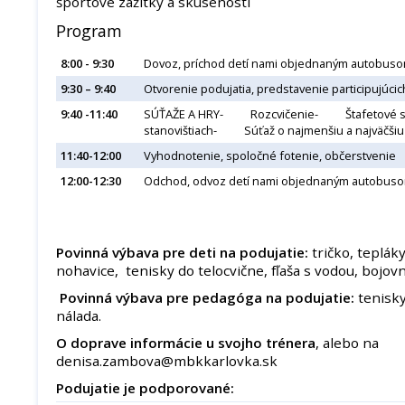
športové zážitky a skúsenosti
Program
8:00 - 9:30
Dovoz, príchod detí nami objednaným autobusom
9:30 – 9:40
Otvorenie podujatia, predstavenie participujúcic
9:40 -11:40
SÚŤAŽE A HRY- Rozcvičenie- Štafetové 
stanovištiach- Súťaž o najmenšiu a najväčš
11:40-12:00
Vyhodnotenie, spoločné fotenie, občerstvenie
12:00-12:30
Odchod, odvoz detí nami objednaným autobus
Povinná výbava pre deti na podujatie:
tričko, teplák
nohavice, tenisky do telocvične, fľaša s vodou, bojov
Povinná výbava pre pedagóga na podujatie:
tenisky
nálada.
O doprave informácie u svojho trénera
, alebo na
denisa.zambova@mbkkarlovka.sk
Podujatie je podporované: