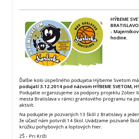
HÝBEME SVE
BRATISLAV
- Majerníkov
hodine.
Ďalšie kolo úspešného podujatia Hýbeme Svetom má
podujatí 3.12.2014 pod názvom HÝBEME SVETOM, H
Podujatie organizujeme za podpory projektu Zober l
mesta Bratislava v rámci grantového programu na p
aktivít.
Na podujatie je pozvaných 13 škôl z Bratislavy a jede
že účasť nám potvrdí 14 škol. Uvádzame pozvané ško
krúžku pohybových a loptových hier.
ZŠ - Pri Kríži