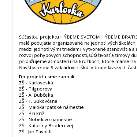
Súčasťou projektu HÝBEME SVETOM HÝBEME BRATISL
malé podujatia organizované na jednotlivých školách. P
medzi jednotlivými triedami. Vytvorené stanovištia a 
rozvoj pohybových schopností,súťaživosť a tímový d
približujeme atmosféru na krúžkoch, ktoré máme na j
Navštívili sme 9 základných škôl v bratislavských čast
Do projektu sme zapojili:
ZŠ - Karloveská
ZŠ - Tilgnerova
ZŠ - A. Dubčeka
ZŠ - 1. Bukovčana
ZŠ - Malokarpatské námestie
ZŠ - Pri kríži
ZŠ - Nobelovo námestie
ZŠ - Kataríny Brúderovej
ZŠ . Ján Pavol II.