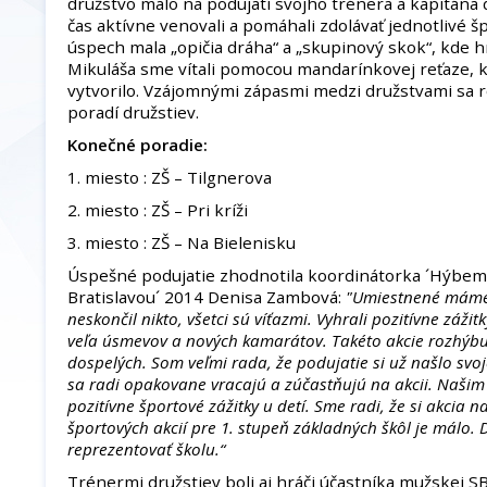
družstvo malo na podujatí svojho trénera a kapitána d
čas aktívne venovali a pomáhali zdolávať jednotlivé š
úspech mala „opičia dráha“ a „skupinový skok“, kde hr
Mikuláša sme vítali pomocou mandarínkovej reťaze, 
vytvorilo. Vzájomnými zápasmi medzi družstvami sa
poradí družstiev.
Konečné poradie:
1. miesto : ZŠ – Tilgnerova
2. miesto : ZŠ – Pri kríži
3. miesto : ZŠ – Na Bielenisku
Úspešné podujatie zhodnotila koordinátorka ´Hýbe
Bratislavou´ 2014 Denisa Zambová:
"Umiestnené máme t
neskončil nikto, všetci sú víťazmi. Vyhrali pozitívne záži
veľa úsmevov a nových kamarátov. Takéto akcie rozhýbu n
dospelých. Som veľmi rada, že podujatie si už našlo svoj
sa radi opakovane vracajú a zúčastňujú na akcii. Našim 
pozitívne športové zážitky u detí. Sme radi, že si akcia n
športových akcií pre 1. stupeň základných škôl je málo.
reprezentovať školu.“
Trénermi družstiev boli aj hráči účastníka mužskej 