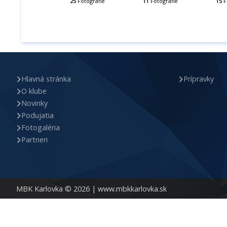
25
Fotografie
11
Fotografie
15
F
Hlavná stránka
Prípravky
O klube
Novinky
Podujatia
Fotogaléria
Partneri
MBK Karlovka © 2026 |
www.mbkkarlovka.sk