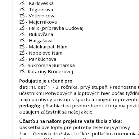
ZŠ - Karloveská
ZŠ - Tilgnerova
ZŠ - Veternicova
ZŠ - Majerníkova
ZŠ - Felix (prípravka Dudova)
ZŠ - Bukovčana
ZŠ - Hargašova
ZŠ - Malokarpat. Nám.
ZŠ - Nobelovo Nám.
ZŠ - Pankúchova
ZŠ- Súkromná Bulharská
ZŠ- Kataríny Brúderovej
Podujatie je určené pre
deti:
10 detí 1. - 3. ročníka, prvý stupeň. Prednostne t
účastníkmi Pohybových a loptových hier počas týždňa
majú pozitívny prístup k športu a záujem reprezentov
pedagóg
: pôsobiaci na prvom stupni, ktorý ma pozit
a záujem zúčastniť sa našej akcie.
Účasťou na našom projekte Vaša škola získa:
basketbalové lopty pre potreby telesnej výchovy
žiaci - členovia družstva, tričká s potlačou a ocenenia