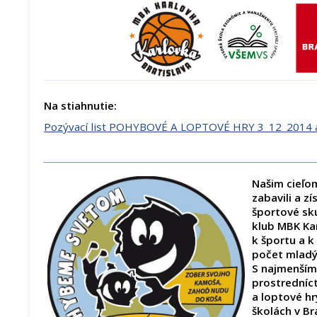
Na stiahnutie:
Pozývací list POHYBOVÉ A LOPTOVÉ HRY 3_12_2014 a
Našim cieľom
zabavili a zí
športové sk
klub MBK Kar
k športu a k
počet mladý
S najmenším
prostrední
a loptové hr
školách v Br