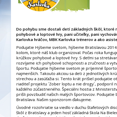
Do pohybu sme dostali detí základných škôl, ktoré 
pohybové a loptové hry, pani učiteľky, pani vychová
Karlovka hráčov, MBK Karlovka trénerov a ako asist
Podujatie Hýbeme svetom, hýbeme Bratislavou 2014 b
kolom, ktoré náš klub organizoval. Počas roka fungu
krúžkov pohybové a loptové hry. S deťmi sa stretáva
rozvíjame ich pohybové schopnosti a zručnosti a vyt
športu. Podujatie hýbeme svetom je príjemné športo
najmenších. Takouto akciou sa deti z jednotlivých kr
strechou a zasúťažia si. Tento krát prišiel podujatie 
riaditeľ projektu ´Zober loptu a nie drogy´, podporil
každého zúčastneného. Špeciálni hostia z Ministerstv
prišli povzbudiť našich malých športovcov. Podujati
Bratislava. Našim sponzorom ďakujeme.
Úvodné rozohriatie sa viedlo v duchu štafetových disci
škôl z Bratislavy a jeden hosť základná škola Na Biel