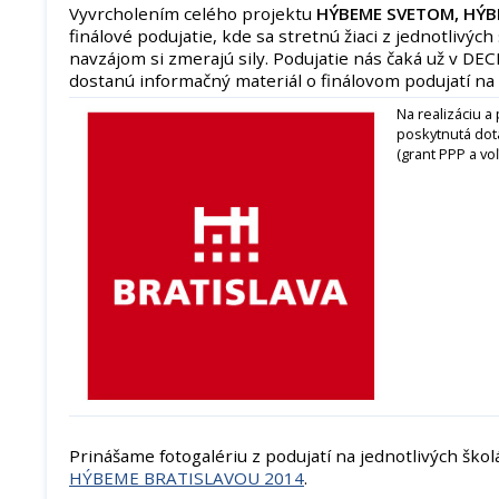
Vyvrcholením celého projektu
HÝBEME SVETOM, HÝB
finálové podujatie, kde sa stretnú žiaci z jednotlivýc
navzájom si zmerajú sily. Podujatie nás čaká už v DE
dostanú informačný materiál o finálovom podujatí na
Na realizáciu a
poskytnutá dot
(grant PPP a voľ
Prinášame fotogalériu z podujatí na jednotlivých ško
HÝBEME BRATISLAVOU 2014
.