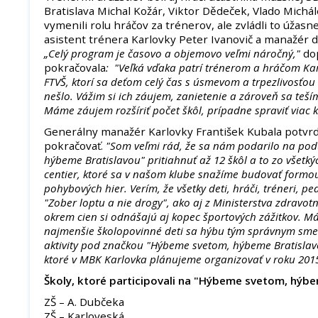
Bratislava Michal Kožár, Viktor Dědeček, Vlado Michál
vymenili rolu hráčov za trénerov, ale zvládli to úžasn
asistent trénera Karlovky Peter Ivanovič a manažér d
„Celý program je časovo a objemovo veľmi náročný,"
do
pokračovala
: "Veľká vďaka patrí trénerom a hráčom Ka
FTVŠ, ktorí sa deťom celý čas s úsmevom a trpezlivosťou 
nešlo. Vážim si ich záujem, zanietenie a zároveň sa teš
Máme záujem rozšíriť počet škôl, prípadne spraviť viac kô
Generálny manažér Karlovky František Kubala potvrdil
pokračovať.
"Som veľmi rád, že sa nám podarilo na pod
hýbeme Bratislavou" pritiahnuť až 12 škôl a to zo všetk
centier, ktoré sa v našom klube snažíme budovať formo
pohybových hier. Verím, že všetky deti, hráči, tréneri, pe
"Zober loptu a nie drogy", ako aj z Ministerstva zdravotní
okrem cien si odnášajú aj kopec športových zážitkov. Má
najmenšie školopovinné deti sa hýbu tým správnym sme
aktivity pod značkou "Hýbeme svetom, hýbeme Bratislavo
ktoré v MBK Karlovka plánujeme organizovať v roku 201
Školy, ktoré participovali na "Hýbeme svetom, hýbe
ZŠ – A. Dubčeka
ZŠ – Karloveská