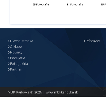
25
Fotografie
11
Fotografie
15
F
Hlavná stránka
Prípravky
O klube
Novinky
Podujatia
Fotogaléria
Partneri
MBK Karlovka © 2026 |
www.mbkkarlovka.sk