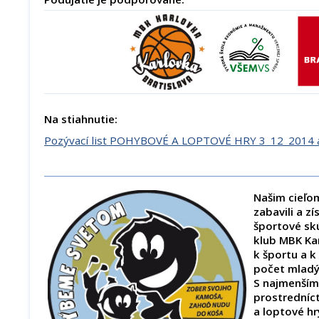
Na stiahnutie:
Pozývací list POHYBOVÉ A LOPTOVÉ HRY 3_12_2014 a
Našim cieľom
zabavili a zí
športové sk
klub MBK Kar
k športu a k
počet mladý
S najmenším
prostrední
a loptové hr