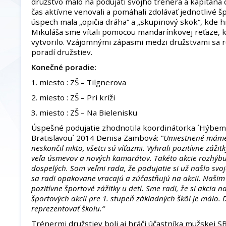
družstvo malo na podujatí svojho trénera a kapitána d
čas aktívne venovali a pomáhali zdolávať jednotlivé š
úspech mala „opičia dráha“ a „skupinový skok“, kde hr
Mikuláša sme vítali pomocou mandarínkovej reťaze, 
vytvorilo. Vzájomnými zápasmi medzi družstvami sa
poradí družstiev.
Konečné poradie:
1. miesto : ZŠ – Tilgnerova
2. miesto : ZŠ – Pri kríži
3. miesto : ZŠ – Na Bielenisku
Úspešné podujatie zhodnotila koordinátorka ´Hýbe
Bratislavou´ 2014 Denisa Zambová:
"Umiestnené máme t
neskončil nikto, všetci sú víťazmi. Vyhrali pozitívne záži
veľa úsmevov a nových kamarátov. Takéto akcie rozhýbu n
dospelých. Som veľmi rada, že podujatie si už našlo svoj
sa radi opakovane vracajú a zúčastňujú na akcii. Našim 
pozitívne športové zážitky u detí. Sme radi, že si akcia n
športových akcií pre 1. stupeň základných škôl je málo.
reprezentovať školu.“
Trénermi družstiev boli aj hráči účastníka mužskej 