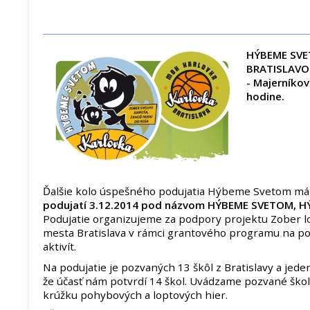
HÝBEME SVE
BRATISLAV
- Majerníkov
hodine.
Ďalšie kolo úspešného podujatia Hýbeme Svetom má
podujatí 3.12.2014 pod názvom HÝBEME SVETOM, H
Podujatie organizujeme za podpory projektu Zober l
mesta Bratislava v rámci grantového programu na p
aktivít.
Na podujatie je pozvaných 13 škôl z Bratislavy a jede
že účasť nám potvrdí 14 škol. Uvádzame pozvané ško
krúžku pohybových a loptových hier.