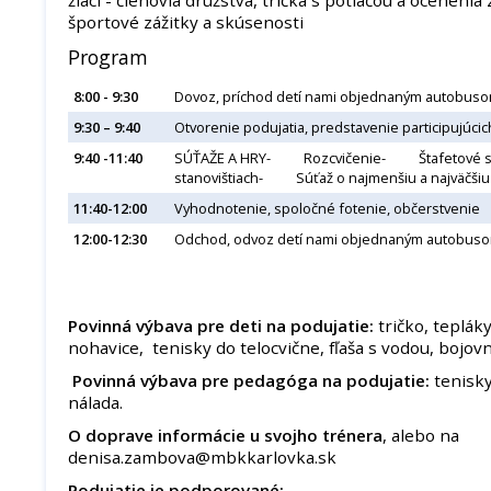
športové zážitky a skúsenosti
Program
8:00 - 9:30
Dovoz, príchod detí nami objednaným autobusom
9:30 – 9:40
Otvorenie podujatia, predstavenie participujúcic
9:40 -11:40
SÚŤAŽE A HRY- Rozcvičenie- Štafetové 
stanovištiach- Súťaž o najmenšiu a najväčš
11:40-12:00
Vyhodnotenie, spoločné fotenie, občerstvenie
12:00-12:30
Odchod, odvoz detí nami objednaným autobus
Povinná výbava pre deti na podujatie:
tričko, teplák
nohavice, tenisky do telocvične, fľaša s vodou, bojov
Povinná výbava pre pedagóga na podujatie:
tenisky
nálada.
O doprave informácie u svojho trénera
, alebo na
denisa.zambova@mbkkarlovka.sk
Podujatie je podporované: