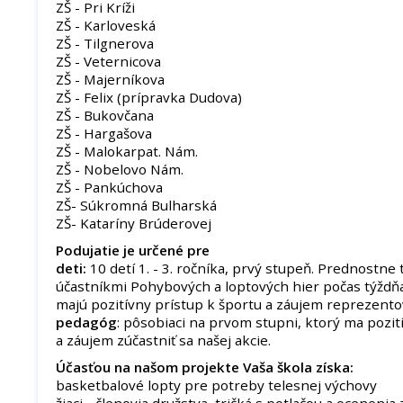
ZŠ - Pri Kríži
ZŠ - Karloveská
ZŠ - Tilgnerova
ZŠ - Veternicova
ZŠ - Majerníkova
ZŠ - Felix (prípravka Dudova)
ZŠ - Bukovčana
ZŠ - Hargašova
ZŠ - Malokarpat. Nám.
ZŠ - Nobelovo Nám.
ZŠ - Pankúchova
ZŠ- Súkromná Bulharská
ZŠ- Kataríny Brúderovej
Podujatie je určené pre
deti:
10 detí 1. - 3. ročníka, prvý stupeň. Prednostne t
účastníkmi Pohybových a loptových hier počas týždňa
majú pozitívny prístup k športu a záujem reprezentov
pedagóg
: pôsobiaci na prvom stupni, ktorý ma pozit
a záujem zúčastniť sa našej akcie.
Účasťou na našom projekte Vaša škola získa:
basketbalové lopty pre potreby telesnej výchovy
žiaci - členovia družstva, tričká s potlačou a ocenenia