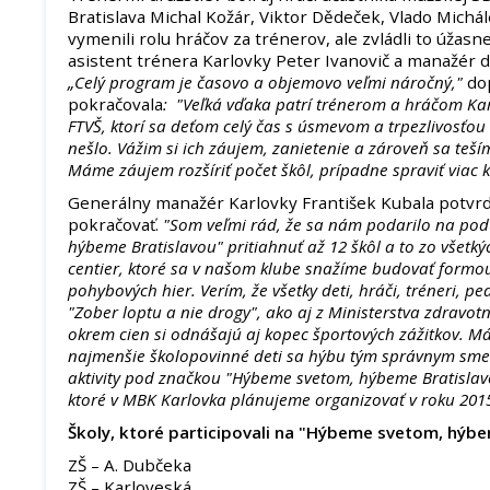
Bratislava Michal Kožár, Viktor Dědeček, Vlado Michál
vymenili rolu hráčov za trénerov, ale zvládli to úžasn
asistent trénera Karlovky Peter Ivanovič a manažér d
„Celý program je časovo a objemovo veľmi náročný,"
do
pokračovala
: "Veľká vďaka patrí trénerom a hráčom Ka
FTVŠ, ktorí sa deťom celý čas s úsmevom a trpezlivosťou 
nešlo. Vážim si ich záujem, zanietenie a zároveň sa teš
Máme záujem rozšíriť počet škôl, prípadne spraviť viac kô
Generálny manažér Karlovky František Kubala potvrdil
pokračovať.
"Som veľmi rád, že sa nám podarilo na pod
hýbeme Bratislavou" pritiahnuť až 12 škôl a to zo všetk
centier, ktoré sa v našom klube snažíme budovať formo
pohybových hier. Verím, že všetky deti, hráči, tréneri, pe
"Zober loptu a nie drogy", ako aj z Ministerstva zdravotní
okrem cien si odnášajú aj kopec športových zážitkov. Má
najmenšie školopovinné deti sa hýbu tým správnym sme
aktivity pod značkou "Hýbeme svetom, hýbeme Bratislavo
ktoré v MBK Karlovka plánujeme organizovať v roku 201
Školy, ktoré participovali na "Hýbeme svetom, hýbe
ZŠ – A. Dubčeka
ZŠ – Karloveská