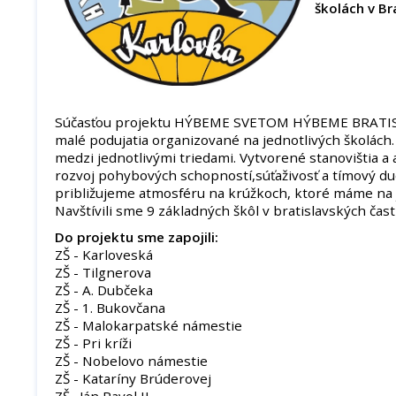
školách v Br
Súčasťou projektu HÝBEME SVETOM HÝBEME BRATISL
malé podujatia organizované na jednotlivých školách. P
medzi jednotlivými triedami. Vytvorené stanovištia a 
rozvoj pohybových schopností,súťaživosť a tímový d
približujeme atmosféru na krúžkoch, ktoré máme na j
Navštívili sme 9 základných škôl v bratislavských čast
Do projektu sme zapojili:
ZŠ - Karloveská
ZŠ - Tilgnerova
ZŠ - A. Dubčeka
ZŠ - 1. Bukovčana
ZŠ - Malokarpatské námestie
ZŠ - Pri kríži
ZŠ - Nobelovo námestie
ZŠ - Kataríny Brúderovej
ZŠ . Ján Pavol II.