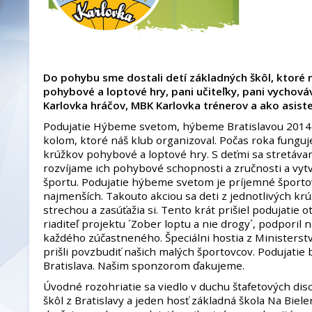
Do pohybu sme dostali detí základných škôl, ktoré 
pohybové a loptové hry, pani učiteľky, pani vychová
Karlovka hráčov, MBK Karlovka trénerov a ako asist
Podujatie Hýbeme svetom, hýbeme Bratislavou 2014 b
kolom, ktoré náš klub organizoval. Počas roka fungu
krúžkov pohybové a loptové hry. S deťmi sa stretáva
rozvíjame ich pohybové schopnosti a zručnosti a vyt
športu. Podujatie hýbeme svetom je príjemné športo
najmenších. Takouto akciou sa deti z jednotlivých kr
strechou a zasúťažia si. Tento krát prišiel podujatie 
riaditeľ projektu ´Zober loptu a nie drogy´, podporil
každého zúčastneného. Špeciálni hostia z Ministerstv
prišli povzbudiť našich malých športovcov. Podujati
Bratislava. Našim sponzorom ďakujeme.
Úvodné rozohriatie sa viedlo v duchu štafetových disci
škôl z Bratislavy a jeden hosť základná škola Na Biel