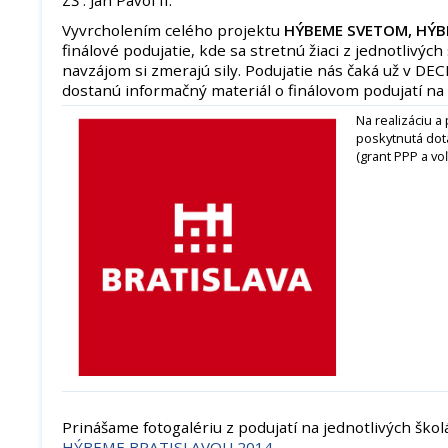
Vyvrcholením celého projektu
HÝBEME SVETOM, HÝB
finálové podujatie, kde sa stretnú žiaci z jednotlivýc
navzájom si zmerajú sily. Podujatie nás čaká už v DE
dostanú informačný materiál o finálovom podujatí na
Na realizáciu a
poskytnutá dot
(grant PPP a voľ
Prinášame fotogalériu z podujatí na jednotlivých ško
HÝBEME BRATISLAVOU 2014
.