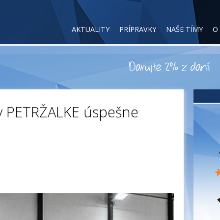
AKTUALITY
PRÍPRAVKY
NAŠE TÍMY
O
y v PETRŽALKE úspešne