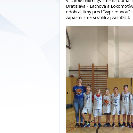
V 1. kole mikroligy sme na domáce
Bratislava - Lachova a Lokomotív
odohral tímy pred "vypredanou" t
zápasmi sme si stihli aj zasúťažiť.