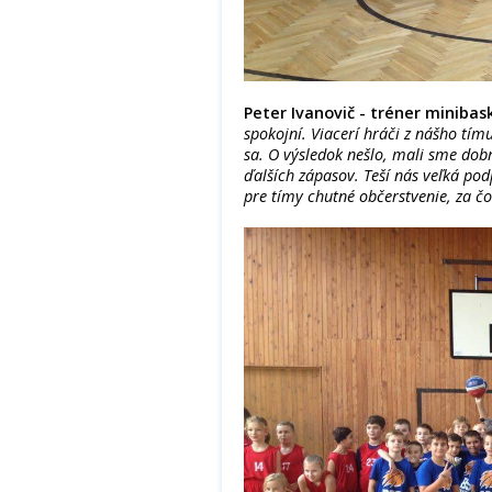
Peter Ivanovič - tréner miniba
spokojní. Viacerí hráči z nášho tím
sa. O výsledok nešlo, mali sme dob
ďalších zápasov. Teší nás veľká po
pre tímy chutné občerstvenie, za č