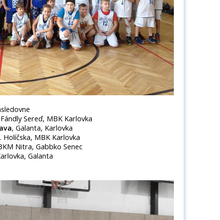
asledovne
 Fándly Sereď, MBK Karlovka
lava
, Galanta, Karlovka
C. Holíčska, MBK Karlovka
 BKM Nitra, Gabbko Senec
arlovka, Galanta