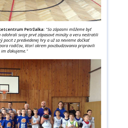
sketcentrum Petržalka:
"So zápasmi môžeme byť
u odohrali svoje prvé zápasové minúty a veru nestratili
rý pocit z predvedenej hry a už sa nevieme dočkať
dpora rodičov, ktorí okrem povzbudzovania pripravili
o im ďakujeme."