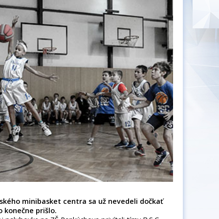
lského minibasket centra sa už nevedeli dočkať
o konečne prišlo.