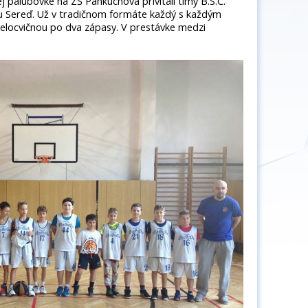
j palubovke na ZŠ Pankúchova privítali tímy B.S.C.
u Sereď. Už v tradičnom formáte každý s každým
elocvičnou po dva zápasy. V prestávke medzi