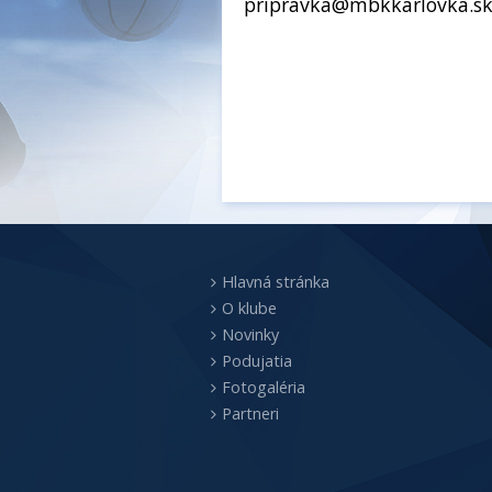
pripravka@mbkkarlovka.s
Hlavná stránka
O klube
Novinky
Podujatia
Fotogaléria
Partneri