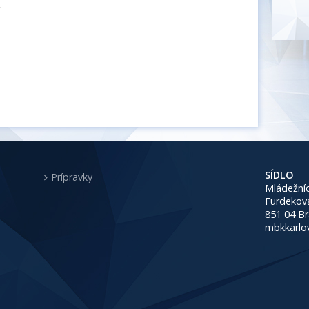
k
SÍDLO
Prípravky
Mládežníc
Furdekov
851 04 Br
mbkkarlo