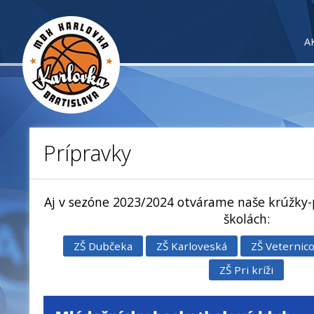
A
Prípravky
Aj v sezóne 2023/2024 otvárame naše krúžky-
školách:
ZŠ Dubčeka
ZŠ Karloveská
ZŠ Veternic
ZŠ Pri kríži