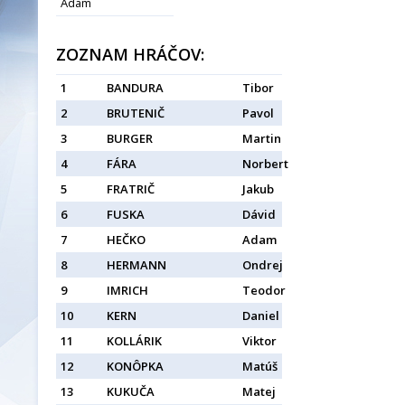
Adam
ZOZNAM HRÁČOV:
1
BANDURA
Tibor
2
BRUTENIČ
Pavol
3
BURGER
Martin
4
FÁRA
Norbert
5
FRATRIČ
Jakub
6
FUSKA
Dávid
7
HEČKO
Adam
8
HERMANN
Ondrej
9
IMRICH
Teodor
10
KERN
Daniel
11
KOLLÁRIK
Viktor
12
KONÔPKA
Matúš
13
KUKUČA
Matej