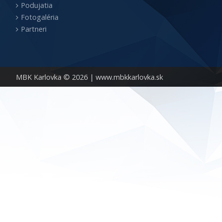
Podujatia
Fotogaléria
Partneri
MBK Karlovka © 2026 |
www.mbkkarlovka.sk