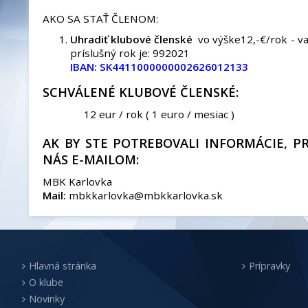
AKO SA STAŤ ČLENOM:
Uhradiť klubové členské
vo výške12,-€/rok - va
príslušný rok je: 992021
IBAN: SK4411000000002626012133
SCHVÁLENÉ KLUBOVÉ ČLENSKÉ:
12 eur / rok ( 1 euro / mesiac )
AK BY STE POTREBOVALI INFORMÁCIE, P
NÁS E-MAILOM:
MBK Karlovka
Mail:
mbkkarlovka@mbkkarlovka.sk
Hlavná stránka
Prípravky
O klube
Novinky