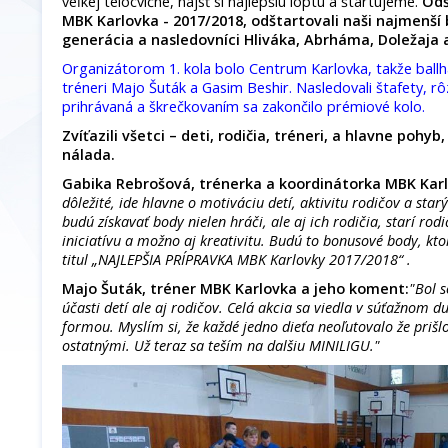
veľkej telocvične, nájsť si najlepšiu loptu a štartujeme.
Odš
MBK Karlovka - 2017/2018, odštartovali naši najmenší 
generácia a nasledovníci Hliváka, Abrháma, Doležaja a
Organizátorom 1. kola bolo Centrum Karlovka, takže ballh
tréneri Majo Šuták a Gasim Beshir. Nasledovali štafety, rô
prihrávaná a škrečkovaním sa zakončilo prémiové kolo.
Zvíťazili všetci – deti, rodičia, tréneri, a hlavne pohy
nálada.
Gabika Rebrošová, trénerka a koordinátorka MBK Kar
dôležité, ide hlavne o motiváciu detí, aktivitu rodičov a star
budú získavať body nielen hráči, ale aj ich rodičia, starí rodič
iniciatívu a možno aj kreativitu. Budú to bonusové body, kt
titul „NAJLEPŠIA PRÍPRAVKA MBK Karlovky 2017/2018“ .
Majo Šuták, tréner MBK Karlovka a jeho koment:
"Bol 
účasti detí ale aj rodičov. Celá akcia sa viedla v súťažnom 
formou. Myslím si, že každé jedno dieťa neoľutovalo že prišlo
ostatnými. Už teraz sa teším na dalšiu MINILIGU."