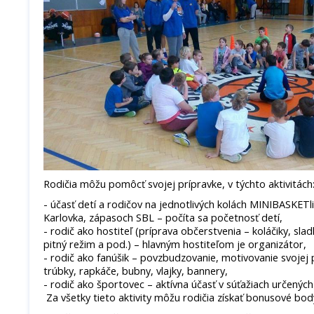
Rodičia môžu pomôcť svojej prípravke, v týchto aktivitách
- účasť detí a rodičov na jednotlivých kolách MINIBASKET
Karlovka, zápasoch SBL – počíta sa početnosť detí,
- rodič ako hostiteľ (príprava občerstvenia – koláčiky, slad
pitný režim a pod.) – hlavným hostiteľom je organizátor,
- rodič ako fanúšik – povzbudzovanie, motivovanie svojej
trúbky, rapkáče, bubny, vlajky, bannery,
- rodič ako športovec – aktívna účasť v súťažiach určených
Za všetky tieto aktivity môžu rodičia získať bonusové bod