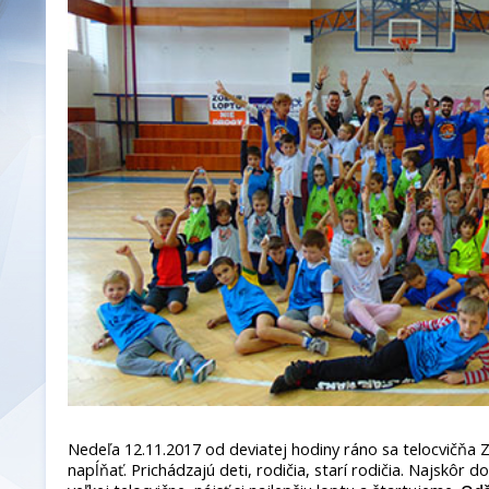
Nedeľa 12.11.2017 od deviatej hodiny ráno sa telocvičňa 
napĺňať. Prichádzajú deti, rodičia, starí rodičia. Najskôr