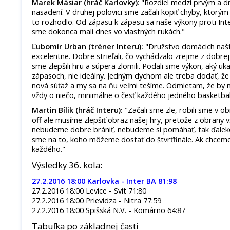
Marek Mäsiar (hráč Karlovky)
: "Rozdiel medzi prvým a 
nasadení. V druhej polovici sme začali kopiť chyby, ktorý
to rozhodlo. Od zápasu k zápasu sa naše výkony proti Inte
sme dokonca mali dnes vo vlastných rukách."
Ľubomír Urban (tréner Interu):
"Družstvo domácich našt
excelentne. Dobre strieľali, čo vychádzalo zrejme z dobr
sme zlepšili hru a súpera zlomili. Podali sme výkon, aký u
zápasoch, nie ideálny. Jedným dychom ale treba dodať, že
nová súťaž a my sa na ňu veľmi tešíme. Odmietam, že by n
vždy o niečo, minimálne o česť každého jedného basketbal
Martin Bílik (hráč Interu):
"Začali sme zle, robili sme v o
off ale musíme zlepšiť obraz našej hry, pretože z obrany 
nebudeme dobre brániť, nebudeme si pomáhať, tak ďalek
sme na to, koho môžeme dostať do štvrťfinále. Ak chceme 
každého."
Výsledky 36. kola:
27.2.2016 18:00 Karlovka - Inter BA 81:98
27.2.2016 18:00 Levice - Svit 71:80
27.2.2016 18:00 Prievidza - Nitra 77:59
27.2.2016 18:00 Spišská N.V. - Komárno 64:87
Tabuľka po základnej časti