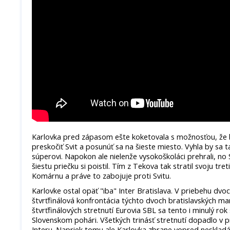
Karlovka pred zápasom ešte koketovala s možnosťou, že 
preskočiť Svit a posunúť sa na šieste miesto. Vyhla by s
súperovi. Napokon ale nielenže vysokoškoláci prehrali, no S
šiestu priečku si poistil. Tím z Tekova tak stratil svoju tre
Komárnu a práve to zabojuje proti Svitu.
Karlovke ostal opäť "iba" Inter Bratislava. V priebehu dvo
štvrťfinálová konfrontácia týchto dvoch bratislavských m
štvrťfinálových stretnutí Eurovia SBL sa tento i minulý rok s
Slovenskom pohári. Všetkých trinásť stretnutí dopadlo v
Interu. Napriek tomu ale Karlovka zbrane vopred neskladá