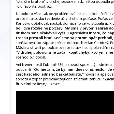
"starším bratom" v druhej sezóne medzi elitou dopadla po
rolu favorita postrážil.
Nebolo to však tak bezproblémové, ako sa z konečného vý
prebral taktovku i vedenie až v druhom polčase. Počas cele
Karlovku doťahoval, náskok domáceho celku stúpala až k
boli dva rozdielne polčasy. My sme v prvom zahrali dob
druhom sme očakávali vyššiu agresivitu Interu, čo na
trochu prestali hrať. Keď sme sa potom opäť prebrali,
konštatoval po zápase tréner domácich Milan Černický. P
Mäsiara stratili po polčasovej prestávke so spoluhráčmi 
"V druhej polovici sme začali kopiť chyby, ktorým sme
rozhodlo,"
dodal.
Ani tréner hostí Ľubomír Urban nebol spokojný, odmietal al
podcenili.
"Odmietam, že by nám dnes o nič nešlo. Ide 
česť každého jedného basketbalistu,"
hovoril a apeloval
sobotu a zopár predchádzajúcich stretnutí zabudli.
"Začí
ňu veľmi tešíme,"
uzavrel.