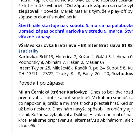
že Inter môže vyhorieť.
"Od zápasu k zápasu sa naše výk
zlepšovali,"
povedal Marek Mäsiar s tým, že v play-off by
zápase prelomiť smolnú sériu.
Štvrťfinále štartuje už v sobotu 5. marca na palubovke
Domáci zápas odohrá Karlovka v stredu 9. marca. Štvrť
víťazné zápasy.
VŠEMvs Karlovka Bratislava – BK Inter Bratislava 81:98
štatistiky
Karlovka:
Brliť 13, Hoferica 7, Kožár 4, Galád 3, Lehman 0 
Podhorský 8, Abrhám 7, Hašan 2, Mäsiar 0)
Inter:
Taylor 25, Miloševič a Rančík R. po 24, Subotič 8, Kuff
TH:
13/11 – 27/22, Trojky: 8 – 8, Fauly: 26 – 20,
Rozhodova
Povedali po zápase:
Milan Černický (tréner Karlovky): "
Dnes to boli dva rozd
prvom zahrali dobre a boli sme lepší. V druhom sme očakáva
čo napokon aj prišlo a my sme trochu prestali hrať. Keď 
už bolo neskoro. Dnes nám navyše spôsobili problémy aj 
zranil, Kožár sa vyfauloval a Dalibor Hlivák toho mal už na 
kŕče. Mali sme pripravenú aj alternatívu s Abrhámom, ale 
silou vôle."