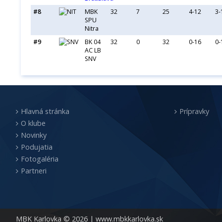
#8
MBK
32
7
25
4-12
3-
SPU
Nitra
#9
BK 04
32
0
32
0-16
0-
AC LB
SNV
Hlavná stránka
Prípravky
O klube
Novinky
Podujatia
Fotogaléria
Partneri
MBK Karlovka © 2026 |
www.mbkkarlovka.sk