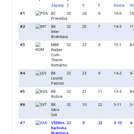
Zápasy
Z
V
P
Doma
V
#1
BC
32
26
6
16-0
10
Prievidza
#2
BK
32
25
7
14-3
11
Inter
Bratislava
#3
MBK
32
23
9
15-1
8-
Rieker
Com-
Therm
Komárno
#4
BK
32
23
9
14-2
9-
Levickí
Patrioti
#5
KB
32
21
11
13-3
8-
Košice
#6
BK
32
10
22
5-11
5-
Iskra
Svit
#7
VŠEMvs
32
9
23
5-10
4-
Karlovka
Bratislava