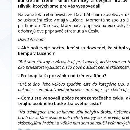
konkrétne tréner Milan Černický a dvojica hráčov
Hlivák, ktorých sme pre vás vyspovedali.
Na začiatok treba uviesť, že Dávid Abrhám absolvoval už
sa uskutočnil ešte v máji v Lučenci. Momentálne spolu s
pri tíme do 20 rokov, ktorý načal prípravu na európsky š
odohrajú dve prípravné stretnutia v Česku.
Dávid Abrhám:
- Aké boli tvoje pocity, keď si sa dozvedel, že si bo
kempu v Lučenci?
"Bol som šťastný a zároveň aj prekvapený, keďže som na t
ako príležitosť vyskúšať niečo nové a získať cenné skúsenosti.
- Prekvapila ťa pozvánka od trénera Róna?
"Určite áno, lebo vekovo spadám ešte do kategórie U20 s
nakoniec som absolvoval prípravu s mužmi, resp. chvíľu aj s
- Čomu ste venovali počas reprezentačného cyklu, a
tvojho osobného basketbalového rastu?
"Na tréningoch sme sa hlavne učili pohyb v útoku, riešenie 
hru 5 na 5. Mne osobne dali tieto tréningy strašne veľa, pre
skúsenejšími hráčmi a vďaka nim som sa naučil veľa nových 