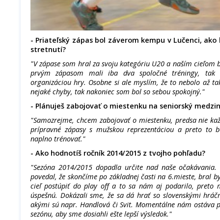
- Priateľský zápas bol záverom kempu v Lučenci, ako b
stretnutí?
"V zápase som hral za svoju kategóriu U20 a naším cieľom 
prvým zápasom mali iba dva spoločné tréningy, tak
organizáciou hry. Osobne si ale myslím, že to nebolo až ta
nejaké chyby, tak nakoniec som bol so sebou spokojný."
- Plánuješ zabojovať o miestenku na seniorský medzin
"Samozrejme, chcem zabojovať o miestenku, predsa nie ka
prípravné zápasy s mužskou reprezentáciou a preto to 
naplno trénovať."
- Ako hodnotíš ročník 2014/2015 z tvojho pohľadu?
"Sezóna 2014/2015 dopadla určite nad naše očakávania.
povedal, že skončíme po základnej časti na 6.mieste, bral
cieľ postúpiť do play off a to sa nám aj podarilo, pret
úspešnú. Dokázali sme, že sa dá hrať so slovenskými hráčm
akými sú napr. Handlová či Svit. Momentálne nám ostáva po
sezónu, aby sme dosiahli ešte lepší výsledok."