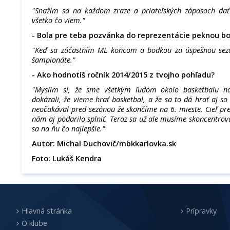
"Snažím sa na každom zraze a priateľských zápasoch d
všetko čo viem."
- Bola pre teba pozvánka do reprezentácie peknou b
"Keď sa zúčastním ME koncom a bodkou za úspešnou sez
šampionáte."
- Ako hodnotíš ročník 2014/2015 z tvojho pohľadu?
"Myslím si, že sme všetkým ľudom okolo basketbalu na
dokázali, že vieme hrať basketbal, a že sa to dá hrať aj so
neočakával pred sezónou že skončíme na 6. mieste. Cieľ pre
nám aj podarilo splniť. Teraz sa už ale musíme skoncentrova
sa na ňu čo najlepšie."
Autor: Michal Duchovič/mbkkarlovka.sk
Foto: Lukáš Kendra
Hlavná stránka
Prípravky
O klube