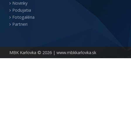
Novinky
Podujatia
Fotogaléria
Partneri
MBK Karlovka © 2026 |
www.mbkkarlovka.sk