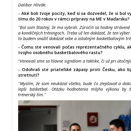
Dalibor Hlivák:
- Aké boli tvoje pocity, keď si sa dozvedel, že si bo
tímu do 20 rokov v rámci prípravy na ME v Maďarsku?
"Bol som šťastný, že ma vybrali. Zúročili sa hodiny strávené 
a kondičných tréningoch. Treba už len dokázať, že ten výber
to budem snažiť dokázať sebe a ostatným basketbalovým tr
- Čomu ste venovali počas reprezentačného cyklu, a
tvojho osobného basketbalového rastu?
"Venovali sme sa hlavne signálom a taktike, či už pri útočn
- Odohrali ste priateľské zápasy proti Česku, ako b
stretnutí?
"Myslím, že som neukázal všetko, bude čo zlepšovať a doká
lepši basketbal. Otázku hodnotenia môjho výkonu by 
trénerský tím."