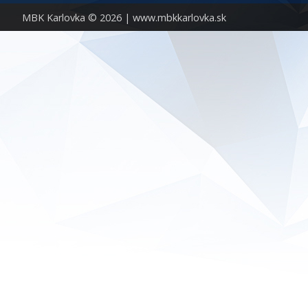
MBK Karlovka © 2026 |
www.mbkkarlovka.sk