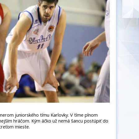
énerom juniorského tímu Karlovky. V tíme plnom
enejším hráčom. Kým áčko už nemá šancu postúpiť do
 treťom mieste.