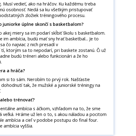
g. Musí vedieť, ako na hráčov. Ku každému treba
 inú osobnosť. Nedá sa ku všetkým pristupovať
 podstatných zložiek tréningového procesu.
o juniorke úplne skončí s basketbalom?
o akej miery sa im podarí skĺbiť školu s basketbalom.
e im ambícia, budú mať sny hrať basketbal... Je to
a čo najviac z nich presadí v
tí, ktorým sa to nepodarí, pri baskete zostanú. Či už
ípadne budú tréneri alebo funkcionári a že ho
.
era a hráča?
som si to sám. Nerobím to prvý rok. Našťastie
e dohodnutí tak, že mužské a juniorské tréningy na
.
 alebo trénovať?
entálne ambícia s áčkom, vzhľadom na to, že sme
aká veľká. Hráme už len o to, s akou náladou a pocitom
le ambícia a cieľ v podobe postupu do final four.
e ambícia vyššia.