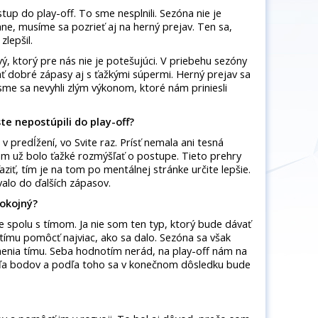
ostup do play-off. To sme nesplnili. Sezóna nie je
e, musíme sa pozrieť aj na herný prejav. Ten sa,
lepšil.
ý, ktorý pre nás nie je potešujúci. V priebehu sezóny
ť dobré zápasy aj s ťažkými súpermi. Herný prejav sa
, sme sa nevyhli zlým výkonom, ktoré nám priniesli
ste nepostúpili do play-off?
 predĺžení, vo Svite raz. Prísť nemala ani tesná
am už bolo ťažké rozmýšľať o postupe. Tieto prehry
aziť, tím je na tom po mentálnej stránke určite lepšie.
valo do ďalších zápasov.
pokojný?
e spolu s tímom. Ja nie som ten typ, ktorý bude dávať
tímu pomôcť najviac, ako sa dalo. Sezóna sa však
enia tímu. Seba hodnotím nerád, na play-off nám na
veľa bodov a podľa toho sa v konečnom dôsledku bude