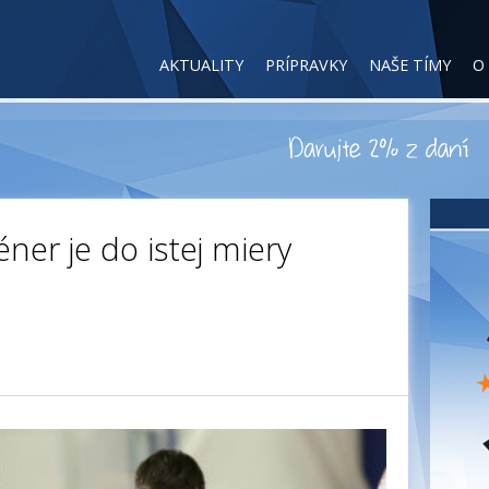
AKTUALITY
PRÍPRAVKY
NAŠE TÍMY
O
réner je do istej miery