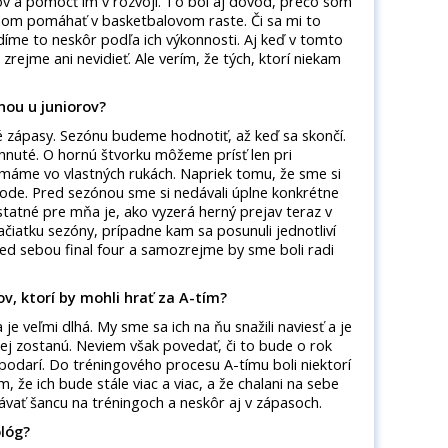
v a pomôcť im v rozvoji. To bol aj dôvod, prečo som
anom pomáhať v basketbalovom raste. Či sa mi to
idíme to neskôr podľa ich výkonnosti. Aj keď v tomto
zrejme ani nevidieť. Ale verím, že tých, ktorí niekam
nou u juniorov?
 zápasy. Sezónu budeme hodnotiť, až keď sa skončí.
nuté. O hornú štvorku môžeme prísť len pri
 máme vo vlastných rukách. Napriek tomu, že sme si
hode. Pred sezónou sme si nedávali úplne konkrétne
statné pre mňa je, ako vyzerá herný prejav teraz v
ačiatku sezóny, prípadne kam sa posunuli jednotliví
pred sebou final four a samozrejme by sme boli radi
v, ktorí by mohli hrať za A-tím?
je veľmi dlhá. My sme sa ich na ňu snažili naviesť a je
a nej zostanú. Neviem však povedať, či to bude o rok
podarí. Do tréningového procesu A-tímu boli niektorí
m, že ich bude stále viac a viac, a že chalani na sebe
vať šancu na tréningoch a neskôr aj v zápasoch.
ológ?