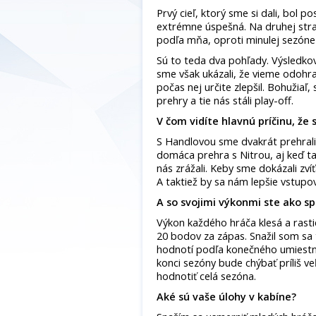
Prvý cieľ, ktorý sme si dali, bol p
extrémne úspešná. Na druhej stran
podľa mňa, oproti minulej sezóne z
Sú to teda dva pohľady. Výsledkov
sme však ukázali, že vieme odohra
počas nej určite zlepšil. Bohužiaľ
prehry a tie nás stáli play-off.
V čom vidíte hlavnú príčinu, že 
S Handlovou sme dvakrát prehrali v
domáca prehra s Nitrou, aj keď t
nás zrážali. Keby sme dokázali zvíť
A taktiež by sa nám lepšie vstupo
A so svojimi výkonmi ste ako s
Výkon každého hráča klesá a rasti
20 bodov za zápas. Snažil som sa 
hodnotí podľa konečného umiestn
konci sezóny bude chýbať príliš 
hodnotiť celá sezóna.
Aké sú vaše úlohy v kabíne?