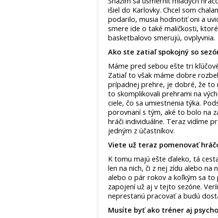
Snažím sa usmerniť mladých hráčo
išiel do Karlovky. Chcel som chal
podarilo, musia hodnotiť oni a uv
smere ide o také maličkosti, ktoré 
basketbalovo smerujú, ovplyvnia.
Ako ste zatiaľ spokojný so sezó
Máme pred sebou ešte tri kľúčové
Zatiaľ to však máme dobre rozbeh
prípadnej prehre, je dobré, že to
to skomplikovali prehrami na výc
ciele, čo sa umiestnenia týka. Pod
porovnaní s tým, aké to bolo na z
hráči individuálne. Teraz vidíme 
jedným z účastníkov.
Viete už teraz pomenovať hráčo
K tomu majú ešte ďaleko, tá cesta 
len na nich, či z nej zídu alebo n
alebo o pár rokov a koľkým sa to 
zapojení už aj v tejto sezóne. Verí
neprestanú pracovať a budú dostá
Musíte byť ako tréner aj psych