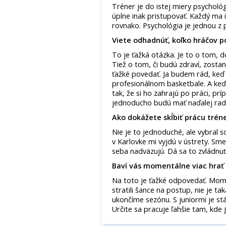
Tréner je do istej miery psycholó
úplne inak pristupovať. Každý ma
rovnako. Psychológia je jednou z
Viete odhadnúť, koľko hráčov p
To je ťažká otázka. Je to o tom, d
Tiež o tom, či budú zdraví, zostan
ťažké povedať. Ja budem rád, keď s
profesionálnom basketbale. A keď 
tak, že si ho zahrajú po práci, pr
jednoducho budú mať naďalej radi
Ako dokážete skĺbiť prácu trén
Nie je to jednoduché, ale vybral 
v Karlovke mi vyjdú v ústrety. Sm
seba nadväzujú. Dá sa to zvládnuť
Baví vás momentálne viac hrať
Na toto je ťažké odpovedať. Mom
stratili šance na postup, nie je t
ukončíme sezónu. S juniormi je stá
Určite sa pracuje ľahšie tam, kde j