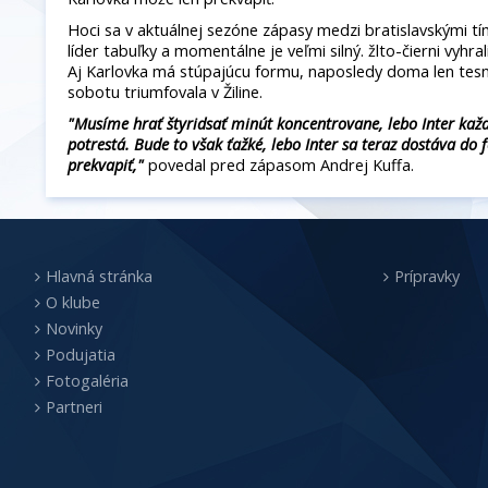
Hoci sa v aktuálnej sezóne zápasy medzi bratislavskými tí
líder tabuľky a momentálne je veľmi silný. žlto-čierni vyhral
Aj Karlovka má stúpajúcu formu, naposledy doma len tesne
sobotu triumfovala v Žiline.
"Musíme hrať štyridsať minút koncentrovane, lebo Inter ka
potrestá. Bude to však ťažké, lebo Inter sa teraz dostáva d
prekvapiť,"
povedal pred zápasom Andrej Kuffa.
Hlavná stránka
Prípravky
O klube
Novinky
Podujatia
Fotogaléria
Partneri