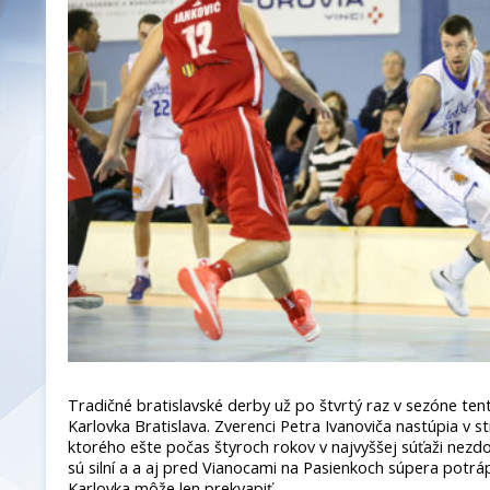
Tradičné bratislavské derby už po štvrtý raz v sezóne t
Karlovka Bratislava. Zverenci Petra Ivanoviča nastúpia v s
ktorého ešte počas štyroch rokov v najvyššej súťaži nezdo
sú silní a a aj pred Vianocami na Pasienkoch súpera potrápil
Karlovka môže len prekvapiť.