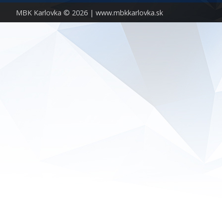
MBK Karlovka © 2026 |
www.mbkkarlovka.sk