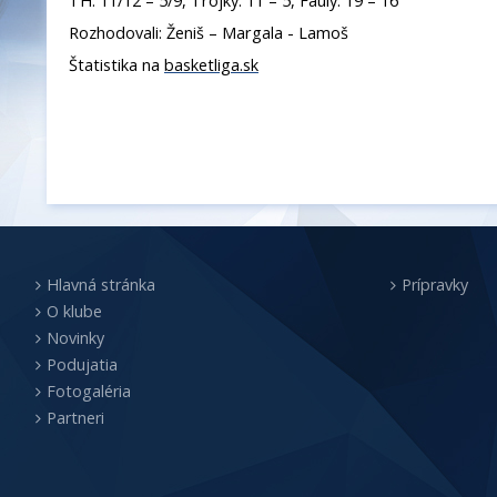
TH: 11/12 – 5/9, Trojky: 11 – 5, Fauly: 19 – 16
Rozhodovali: Ženiš – Margala - Lamoš
Štatistika na
basketliga.sk
Hlavná stránka
Prípravky
O klube
Novinky
Podujatia
Fotogaléria
Partneri