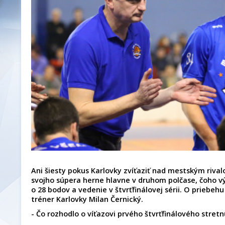
Ani šiesty pokus Karlovky zvíťaziť nad mestským rivalo
svojho súpera herne hlavne v druhom polčase, čoho v
o 28 bodov a vedenie v štvrťfinálovej sérii. O priebe
tréner Karlovky Milan Černický.
- Čo rozhodlo o víťazovi prvého štvrťfinálového stretn