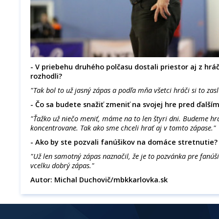
- V priebehu druhého polčasu dostali priestor aj z hráči
rozhodli?
"Tak bol to už jasný zápas a podľa mňa všetci hráči si to zasl
- Čo sa budete snažiť zmeniť na svojej hre pred ďalš
"Ťažko už niečo meniť, máme na to len štyri dni. Budeme h
koncentrovane. Tak ako sme chceli hrať aj v tomto zápase."
- Ako by ste pozvali fanúšikov na domáce stretnutie?
"Už len samotný zápas naznačil, že je to pozvánka pre fanúš
vcelku dobrý zápas."
Autor: Michal Duchovič/mbkkarlovka.sk