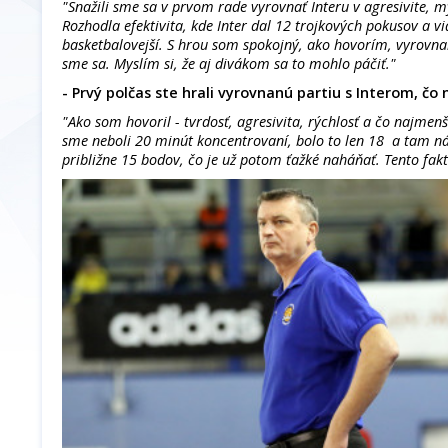
"Snažili sme sa v prvom rade vyrovnať Interu v agresivite, my
Rozhodla efektivita, kde Inter dal 12 trojkových pokusov a vi
basketbalovejší. S hrou som spokojný, ako hovorím, vyrovnali
sme sa. Myslím si, že aj divákom sa to mohlo páčiť."
- Prvý polčas ste hrali vyrovnanú partiu s Interom, čo n
"Ako som hovoril - tvrdosť, agresivita, rýchlosť a čo najme
sme neboli 20 minút koncentrovaní, bolo to len 18 a tam ná
približne 15 bodov, čo je už potom ťažké naháňať. Tento fak