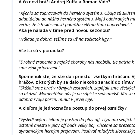
A čo noví hráči Andrej Kuffa a Roman Vido?
"Rýchlo sa zapracovali do herného systému. Obaja sú skúsení
adaptáciou do nášho herného systému. Majú odohraných mn
verím, že ich skúsenosti pomôžu celému tímu napredovať."
Aká je nálada v tíme pred novou sezónou?
"Nálada je dobrá, tešíme sa už na začiatok ligy."
Všetci sú v poriadku?
"Drobné zranenia a nejaké choroby nás neobišli, tie patria k
sme však pripravení."
Spomenuli ste, že ste dali priestor všetkým hráčom. V
hráčov, z ktorých by sa dalo niekoho zaradiť do tímu?
"Skúšali sme hrať v rôznych zostavách, zapájali sme všetkýc
sa ukázať. Momentálne nás je na súpiske sedemnásť. Kto sa
odohrá svoju porciu minút v prvej lige."
A cieľom je jednoznačne postup do prvej osmičky?
"Výsledkovým cieľom je postup do play off. Liga má svojich t
ostatné miesta v play off bude veľký boj. Chceme sa prezent
dynamickým herným prejavom. Posúvať mladých slovenských