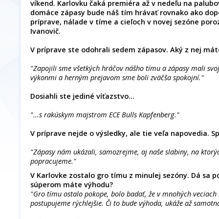
víkend. Karlovku čaká premiéra až v nedeľu na palubov
domáce zápasy bude náš tím hrávať rovnako ako dopos
príprave, nálade v tíme a cieľoch v novej sezóne poro
Ivanovič.
V príprave ste odohrali sedem zápasov. Aký z nej má
"Zapojili sme všetkých hráčov nášho tímu a zápasy mali svo
výkonmi a herným prejavom sme boli zväčša spokojní."
Dosiahli ste jediné víťazstvo...
"...s rakúskym majstrom ECE Bulls Kapfenberg."
V príprave nejde o výsledky, ale tie veľa napovedia. 
"Zápasy nám ukázali, samozrejme, aj naše slabiny, na ktorý
popracujeme."
V Karlovke zostalo gro tímu z minulej sezóny. Dá sa p
súperom máte výhodu?
"Gro tímu ostalo pokope, bolo badať, že v mnohých veciach 
postupujeme rýchlejšie. Či to bude výhoda, ukáže až samotná