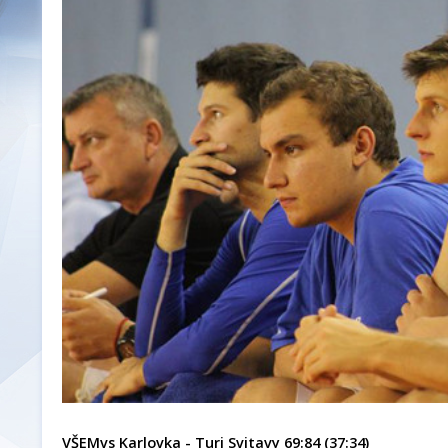
VŠEMvs Karlovka - Turi Svitavy 69:84 (37:34)