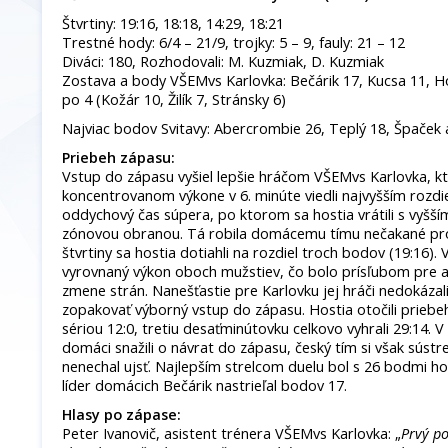
Štvrtiny: 19:16, 18:18, 14:29, 18:21
Trestné hody: 6/4 – 21/9, trojky: 5 – 9, fauly: 21 – 12
Diváci: 180, Rozhodovali: M. Kuzmiak, D. Kuzmiak
Zostava a body VŠEMvs Karlovka: Bečárik 17, Kucsa 11, Ho
po 4 (Kožár 10, Žilík 7, Stránsky 6)
Najviac bodov Svitavy: Abercrombie 26, Teplý 18, Špaček 
Priebeh zápasu:
Vstup do zápasu vyšiel lepšie hráčom VŠEMvs Karlovka, kt
koncentrovanom výkone v 6. minúte viedli najvyšším rozdi
oddychový čas súpera, po ktorom sa hostia vrátili s vyšš
zónovou obranou. Tá robila domácemu tímu nečakané pr
štvrtiny sa hostia dotiahli na rozdiel troch bodov (19:16). V
vyrovnaný výkon oboch mužstiev, čo bolo prísľubom pre a
zmene strán. Nanešťastie pre Karlovku jej hráči nedokáza
zopakovať výborný vstup do zápasu. Hostia otočili priebe
sériou 12:0, tretiu desaťminútovku celkovo vyhrali 29:14. V
domáci snažili o návrat do zápasu, český tím si však súst
nenechal ujsť. Najlepším strelcom duelu bol s 26 bodmi h
líder domácich Bečárik nastrieľal bodov 17.
Hlasy po zápase:
Peter Ivanovič, asistent trénera VŠEMvs Karlovka: „
Prvý po