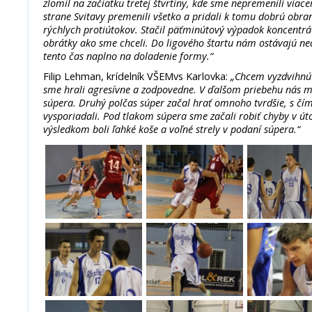
zlomil na začiatku tretej štvrtiny, kde sme nepremenili viac
strane Svitavy premenili všetko a pridali k tomu dobrú obranu
rýchlych protiútokov. Stačil päťminútový výpadok koncentrá
obrátky ako sme chceli. Do ligového štartu nám ostávajú ne
tento čas naplno na doladenie formy.“
Filip Lehman, krídelník VŠEMvs Karlovka:
„Chcem vyzdvihnúť
sme hrali agresívne a zodpovedne. V ďalšom priebehu nás m
súpera. Druhý polčas súper začal hrať omnoho tvrdšie, s čím
vysporiadali. Pod tlakom súpera sme začali robiť chyby v út
výsledkom boli ľahké koše a voľné strely v podaní súpera.“