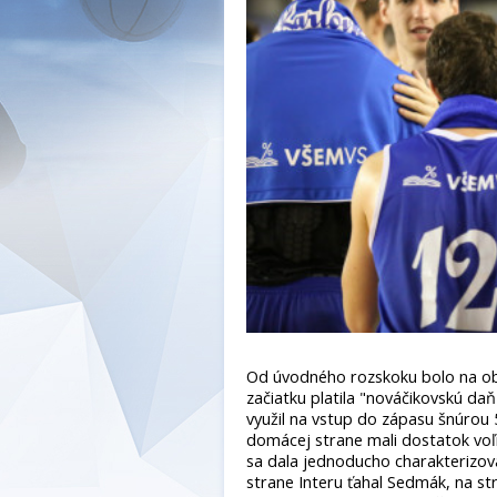
Od úvodného rozskoku bolo na obo
začiatku platila "nováčikovskú daň
využil na vstup do zápasu šnúrou 5
domácej strane mali dostatok voľné
sa dala jednoducho charakterizovať
strane Interu ťahal Sedmák, na str