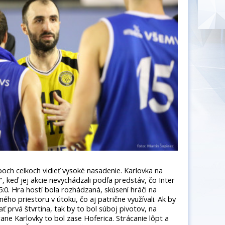
ch celkoch vidieť vysoké nasadenie. Karlovka na
", keď jej akcie nevychádzali podľa predstáv, čo Inter
:0. Hra hostí bola rozhádzaná, skúsení hráči na
ho priestoru v útoku, čo aj patrične využívali. Ak by
 prvá štvrtina, tak by to bol súboj pivotov, na
ane Karlovky to bol zase Hoferica. Strácanie lôpt a