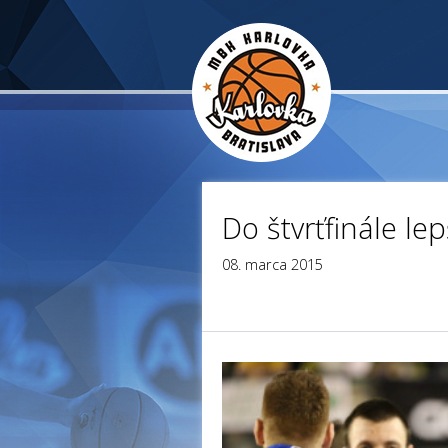
Do štvrťfinále lep
08. marca 2015