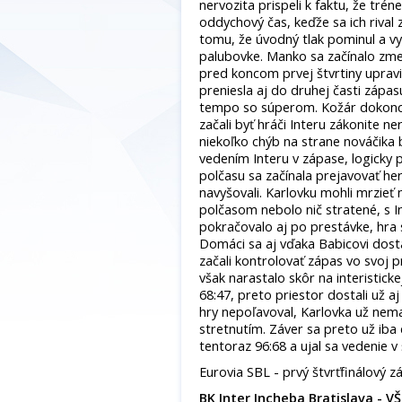
nervozita prispeli k faktu, že trén
oddychový čas, keďže sa ich rival 
tomu, že úvodný tlak pominul a 
palubovke. Manko sa začínalo zme
pred koncom prvej štvrtiny uprav
preniesla aj do druhej časti zápa
tempo so súperom. Kožár dokonca 
začali byť hráči Interu zákonite ner
niekoľko chýb na strane nováčika 
vedením Interu v zápase, logicky
polčasu sa začínala prejavovať he
navyšovali. Karlovku mohli mrzie
polčasom nebolo nič stratené, s 
pokračovalo aj po prestávke, hra sa
Domáci sa aj vďaka Babicovi dost
začali kontrolovať zápas vo svoj p
však narastalo skôr na interistick
68:47, preto priestor dostali už a
hry nepoľavoval, Karlovka už nemal
stretnutím. Záver sa preto už iba 
tentoraz 96:68 a ujal sa vedenie v š
Eurovia SBL - prvý štvrťfinálový z
BK Inter Incheba Bratislava - V