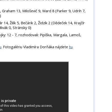
, Graham 13, Miloševič 9, Ward 8 (Parker 9, Udrih 7,
)
 14, Žilík 5, Bečárik 2, Židzík 2 (Dědeček 14, Krajčír
livák 0, Stránsky 0)
rojky: 12 - 7, rozhodovali: Pipíška, Margala, Lamoš,
u
. Fotogalériu Vladimíra Dorňáka nájdete
tu
.