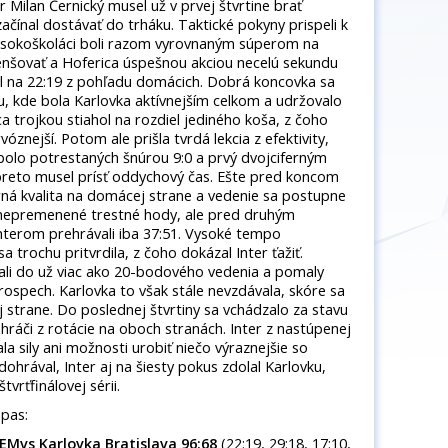
er Milan Černický musel už v prvej štvrtine brať
začínal dostávať do trháku. Taktické pokyny prispeli k
vysokoškoláci boli razom vyrovnaným súperom na
nšovať a Hoferica úspešnou akciou necelú sekundu
il na 22:19 z pohľadu domácich. Dobrá koncovka sa
su, kde bola Karlovka aktívnejším celkom a udržovalo
trojkou stiahol na rozdiel jediného koša, z čoho
vóznejší. Potom ale prišla tvrdá lekcia z efektivity,
bolo potrestaných šnúrou 9:0 a prvý dvojciferným
 preto musel prísť oddychový čas. Ešte pred koncom
rná kvalita na domácej strane a vedenie sa postupne
ť nepremenené trestné hody, ale pred druhým
Interom prehrávali iba 37:51. Vysoké tempo
 trochu pritvrdila, z čoho dokázal Inter ťažiť.
ali do už viac ako 20-bodového vedenia a pomaly
rospech. Karlovka to však stále nevzdávala, skóre sa
ej strane. Do poslednej štvrtiny sa vchádzalo za stavu
j hráči z rotácie na oboch stranách. Inter z nastúpenej
a sily ani možnosti urobiť niečo výraznejšie so
dohrával, Inter aj na šiesty pokus zdolal Karlovku,
tvrťfinálovej sérii.
ápas:
ŠEMvs Karlovka Bratislava 96:68
(22:19, 29:18, 17:10,