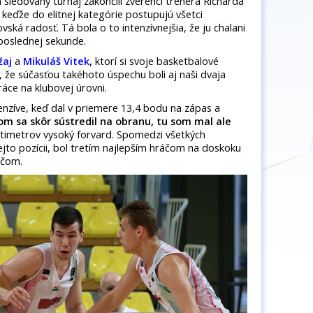
ledovaný turnaj zakončili zverenci trénera Richarda
 keďže do elitnej kategórie postupujú všetci
vská radosť. Tá bola o to intenzívnejšia, že ju chalani
 poslednej sekunde.
žaj
a
Mikuláš Vitek
,
ktorí si svoje basketbalové
, že súčasťou takéhoto úspechu boli aj naši dvaja
áce na klubovej úrovni.
fenzíve, keď dal v priemere 13,4 bodu na zápas a
om sa skôr sústredil na obranu, tu som mal ale
timetrov vysoký forvard. Spomedzi všetkých
ejto pozícii, bol tretím najlepším hráčom na doskoku
áčom.