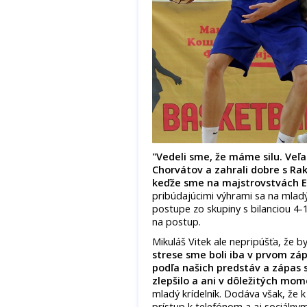
"Vedeli sme, že máme silu. Veľa 
Chorvátov a zahrali dobre s Ra
keďže sme na majstrovstvách Eu
pribúdajúcimi výhrami sa na mlad
postupe zo skupiny s bilanciou 4-1
na postup.
Mikuláš Vitek ale nepripúšťa, že by
strese sme boli iba v prvom záp
podľa našich predstáv a zápas s
zlepšilo a ani v dôležitých mo
mladý krídelník. Dodáva však, že 
prístup k telefónom a aj sociálnym