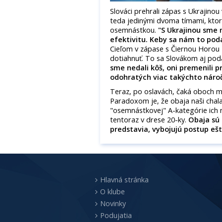
Slováci prehrali zápas s Ukrajinou
teda jedinými dvoma tímami, ktor
osemnástkou.
"S Ukrajinou sme 
efektivitu. Keby sa nám to poda
Cieľom v zápase s Čiernou Horou 
dotiahnuť. To sa Slovákom aj poda
sme nedali kôš, oni premenili 
odohratých viac takýchto náro
Teraz, po oslavách, čaká oboch m
Paradoxom je, že obaja naši chal
"osemnástkovej" A-kategórie ich n
tentoraz v drese 20-ky.
Obaja sú 
predstavia, vybojujú postup eš
Hlavná stránka
O klube
Novinky
Podujatia