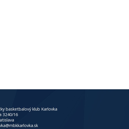
ky basketbalový klub Karlovka
a 3240/16
atislava
vka@mbkkarlovka.sk