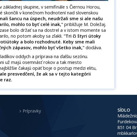
 v základnej skupine, v semifinále s Čiernou Horou,
é skončili v konečnom hodnotení nad slovenskou
mali šancu na úspech, neudržali sme si ale našu
rilo, mohlo to byť celé inak,"
približuje M. Doležaj.
zase bolo držať sa na dostrel a v istom momente sa
rilo, no potom akoby sa zľakli.
"Tri či štyri útoky
protiútoky a bolo rozhodnuté. Keby sme mali
čných zápasov, mohlo byť všetko inak,"
dodáva.
ladíkov oddych a príprava na ďalšiu sezónu.
ani už majú osemnásť rokov a tak miesto
ajbližšie čakajú opäť boje o postup medzi elitu,
ale presvedčení, že ak sa v tejto kategórii
te raz.
SÍDLO
Prípravky
Mládežníc
Furdekov
851 04 Br
mbkkarlo