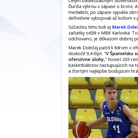
Celým basketbalovým Slovenskom s
Ďuriša výhrou v zápase o bronz. A
medailisti, po zápase vypukla obro
definitívne vybojovali až košom v
Súčasťou tímu boli aj
Marek Dole
začiatky odžili v MBK Karlovka. To
odchovanci, je dôkazom dobrej pr
Marek Doležaj patril k lídrom v o
doskočil 9,4 lôpt.
"V Španielsku s
ofenzívne úlohy,"
hovorí 203 cen
basketbalistov nastupujúcich na t
a štvrtým najlepšie bodujúcim hr