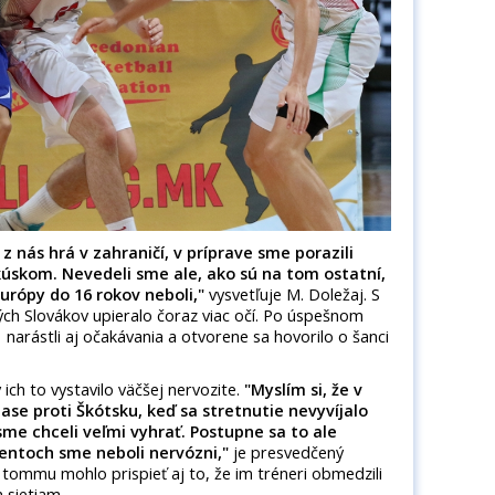
z nás hrá v zahraničí, v príprave sme porazili
kúskom. Nevedeli sme ale, ako sú na tom ostatní,
rópy do 16 rokov neboli,"
vysvetľuje M. Doležaj. S
ých Slovákov upieralo čoraz viac očí. Po úspešnom
 narástli aj očakávania a otvorene sa hovorilo o šanci
 ich to vystavilo väčšej nervozite.
"Myslím si, že v
ase proti Škótsku, keď sa stretnutie nevyvíjalo
me chceli veľmi vyhrať. Postupne sa to ale
mentoch sme neboli nervózni,"
je presvedčený
k tommu mohlo prispieť aj to, že im tréneri obmedzili
 sietiam.