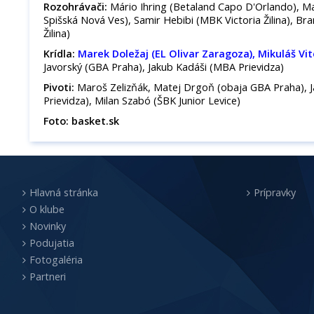
Rozohrávači:
Mário Ihring (Betaland Capo D'Orlando), M
Spišská Nová Ves), Samir Hebibi (MBK Victoria Žilina), Bra
Žilina)
Krídla:
Marek Doležaj (EL Olivar Zaragoza),
Mikuláš Vi
Javorský (GBA Praha), Jakub Kadáši (MBA Prievidza)
Pivoti:
Maroš Zelizňák, Matej Drgoň (obaja GBA Praha),
Prievidza), Milan Szabó (ŠBK Junior Levice)
Foto: basket.sk
Hlavná stránka
Prípravky
O klube
Novinky
Podujatia
Fotogaléria
Partneri