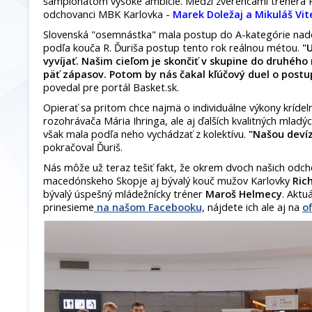
šampionátom vysoké ambície. Medzi zverencami trénera Ri
odchovanci MBK Karlovka -
Marek Doležaj a Mikuláš Vit
Slovenská "osemnástka" mala postup do A-kategórie nado
podľa kouča R. Ďuriša postup tento rok reálnou métou.
"
vyvíjať. Našim cieľom je skončiť v skupine do druhé
päť zápasov. Potom by nás čakal kľúčový duel o postup
povedal pre portál Basket.sk.
Opierať sa pritom chce najmä o individuálne výkony kríde
rozohrávača Mária Ihringa, ale aj ďalších kvalitných mladýc
však mala podľa neho vychádzať z kolektívu.
"Našou devíz
pokračoval Ďuriš.
Nás môže už teraz tešiť fakt, že okrem dvoch našich odc
macedónskeho Skopje aj bývalý kouč mužov Karlovky
Ric
bývalý úspešný mládežnícky tréner
Maroš Helmecy
. Aktu
prinesieme
na našom Facebooku,
nájdete ich ale aj na
of