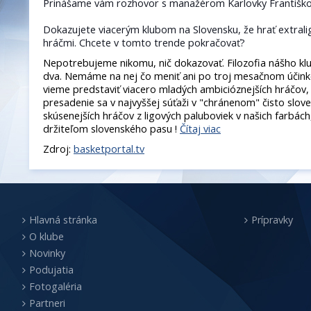
Prinášame vám rozhovor s manažérom Karlovky Františk
Dokazujete viacerým klubom na Slovensku, že hrať extrali
hráčmi
. Chcete v tomto trende pokračovať?
Nepotrebujeme nikomu, nič dokazovať. Filozofia nášho klub
dva. Nemáme na nej čo meniť ani po troj mesačnom účinkov
vieme predstaviť viacero mladých ambicióznejších hráčov, 
presadenie sa v najvyššej súťaži v "chránenom" čisto slo
skúsenejších hráčov z ligových paluboviek v našich farbách,
držiteľom slovenského pasu !
Čítaj viac
Zdroj:
basketportal.tv
Hlavná stránka
Prípravky
O klube
Novinky
Podujatia
Fotogaléria
Partneri