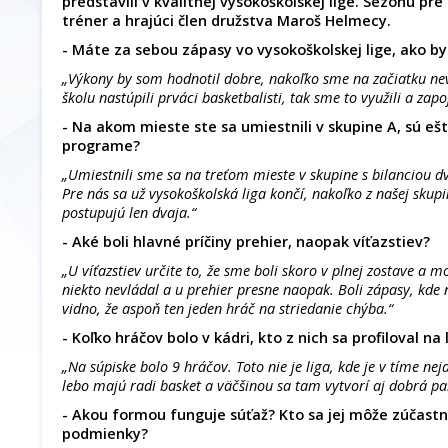
predstavili v kvalitnej vysokoškolskej lige. Sezónu pre
tréner a hrajúci člen družstva Maroš Helmecy.
- Máte za sebou zápasy vo vysokoškolskej lige, ako by
„Výkony by som hodnotil dobre, nakoľko sme na začiatku neve
školu nastúpili prváci basketbalisti, tak sme to využili a zapo
- Na akom mieste ste sa umiestnili v skupine A, sú eš
programe?
„Umiestnili sme sa na treťom mieste v skupine s bilanciou dv
Pre nás sa už vysokoškolská liga končí, nakoľko z našej skupin
postupujú len dvaja.“
- Aké boli hlavné príčiny prehier, naopak víťazstiev?
„U víťazstiev určite to, že sme boli skoro v plnej zostave a m
niekto nevládal a u prehier presne naopak. Boli zápasy, kde
vidno, že aspoň ten jeden hráč na striedanie chýba.“
- Koľko hráčov bolo v kádri, kto z nich sa profiloval na 
„Na súpiske bolo 9 hráčov. Toto nie je liga, kde je v tíme nej
lebo majú radi basket a väčšinou sa tam vytvorí aj dobrá pa
- Akou formou funguje súťaž? Kto sa jej môže zúčastni
podmienky?