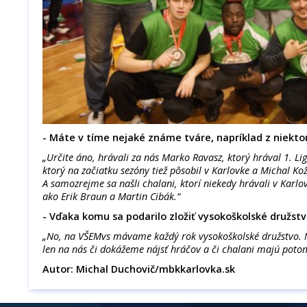
- Máte v tíme nejaké známe tváre, napríklad z niekto
„Určite áno, hrávali za nás Marko Ravasz, ktorý hrával 1. Li
ktorý na začiatku sezóny tiež pôsobil v Karlovke a Michal 
A samozrejme sa našli chalani, ktorí niekedy hrávali v Karlo
ako Erik Braun a Martin Cibák.“
- Vďaka komu sa podarilo zložiť vysokoškolské družst
„No, na VŠEMvs mávame každý rok vysokoškolské družstvo. 
len na nás či dokážeme nájsť hráčov a či chalani majú poto
Autor: Michal Duchovič/mbkkarlovka.sk