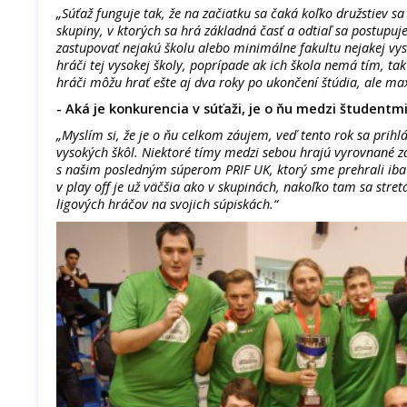
„Súťaž funguje tak, že na začiatku sa čaká koľko družstiev sa
skupiny, v ktorých sa hrá základná časť a odtiaľ sa postupuj
zastupovať nejakú školu alebo minimálne fakultu nejakej vy
hráči tej vysokej školy, poprípade ak ich škola nemá tím, ta
hráči môžu hrať ešte aj dva roky po ukončení štúdia, ale ma
- Aká je konkurencia v súťaži, je o ňu medzi študentm
„Myslím si, že je o ňu celkom záujem, veď tento rok sa prihlá
vysokých škôl. Niektoré tímy medzi sebou hrajú vyrovnané 
s našim posledným súperom PRIF UK, ktorý sme prehrali iba
v play off je už väčšia ako v skupinách, nakoľko tam sa stre
ligových hráčov na svojich súpiskách.“