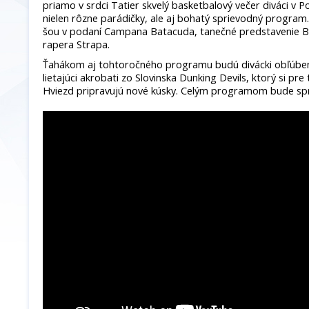
priamo v srdci Tatier skvelý basketbalový večer diváci v P
nielen rôzne parádičky, ale aj bohatý sprievodný program
šou v podaní Campana Batacuda, tanečné predstavenie B
rapera Strapa.
Ťahákom aj tohtoročného programu budú divácki obľúben
lietajúci akrobati zo Slovinska Dunking Devils, ktorý si pr
Hviezd pripravujú nové kúsky. Celým programom bude spre