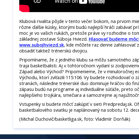
Klubová rivalita pôjde v tento večer bokom, na prvom mi
rôzne ďalšie kúsky, ktorými budú najlepší hráči zabávať p
moc je vo vašich rukách, pretože práve vy rozhodne o tom
základnej zostave Súboja Hviezd.
Hlasovať budeme môcť
www.subojhviezd.sk
, kde môžete raz denne zahlasovať 
obsadiť taktiež trénerskú dvojicu.
Pripomíname, že z jedného klubu sa môžu samotného záp
traja basketbalisti. Aj v tohtoročnom vydaní si zodpovieme 
Západ alebo Východ? Pripomenieme, že v minuloročnej edícii
Východu, ktorí zvíťazili 115:106. Vy budete rozhodovať o 
stranách, následne trénerské duo dominuje hráčov do finá
zápasu budú na programe aj individuálne súťaže, preto o
najlepšieho trojkára, smečiara a samozrejme aj najužitoč
Vstupenky si budete môcť zakúpiť v sieti Predpredaj.sk. Of
basketbalového sviatku je naplánovaný na sobotu 12. dec
(Michal Duchovič/basketliga.sk, foto: Vladimír Dorňák)