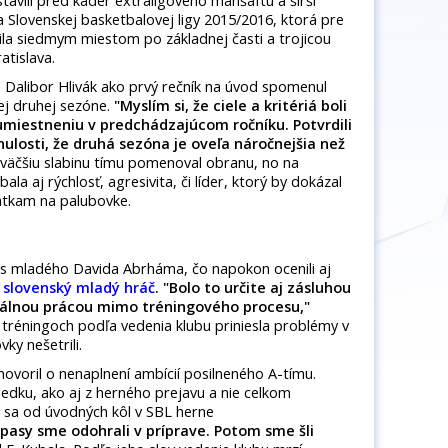
stavili pred káder extraligového manšaftu a širší
 Slovenskej basketbalovej ligy 2015/2016, ktorá pre
ila siedmym miestom po základnej časti a trojicou
atislava.
 Dalibor Hlivák ako prvý rečník na úvod spomenul
ej druhej sezóne.
"Myslím si, že ciele a kritériá boli
miestneniu v predchádzajúcom ročníku. Potvrdili
nulosti, že druhá sezóna je oveľa náročnejšia než
väčšiu slabinu tímu pomenoval obranu, no na
ala aj rýchlosť, agresivita, či líder, ktorý by dokázal
átkam na palubovke.
res mladého Davida Abrháma, čo napokon ocenili aj
í slovenský mladý hráč
. "Bolo to určite aj zásluhou
duálnou prácou mimo tréningového procesu,"
a tréningoch podľa vedenia klubu priniesla problémy v
ky nešetrili.
ovoril o nenaplnení ambícií posilneného A-tímu.
edku, ako aj z herného prejavu a nie celkom
é sa od úvodných kôl v SBL herne
ápasy sme odohrali v príprave. Potom sme šli