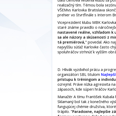
ďalší členovia vedenia klubu sa po
realizačný tím. Témou bola sezóna
VŠEMvs Karlovka Bratislava skonč
prehier vo štvrťfinále s Interom Br
Viceprezident klubu MBK Karlovka
staré známe pravidlo o náročnejš
nastavené reálne, vzhľadom k u
sa ale názory a skúsenosti z mi
tá premiérová,"
povedal. Ako naj
najvyššiu súťaž Karlovke často chýb
spoluhráčov strhnúť k vyšším obr
D. Hlivák vyzdvihol prácu a prog
organizátori SBL titulom
Najlepš
prístupu k tréningom a indivi
ozrejmil. Práve nízka agresivita n
zápasoch, kde súperi hráčov Karlov
Manažér A tímu František Kubala h
Sklamaný bol tak z konečného výsl
fungujúcej chémie družstva, ktor
trápilo.
"Paradoxne, najlepšie z