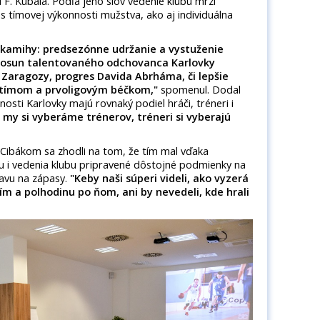
 F. Kubala. Podľa jeho slov vedenie klubu mrzí
es tímovej výkonnosti mužstva, ako aj individuálna
 okamihy: predsezónne udržanie a vystuženie
 posun talentovaného odchovanca Karlovky
 Zaragozy, progres Davida Abrháma, či lepšie
-tímom a prvoligovým béčkom,"
spomenul. Dodal
osti Karlovky majú rovnaký podiel hráči, tréneri i
 my si vyberáme trénerov, tréneri si vyberajú
Cibákom sa zhodli na tom, že tím mal vďaka
mu i vedenia klubu pripravené dôstojné podmienky na
pravu na zápasy.
"Keby naši súperi videli, ako vyzerá
ím a polhodinu po ňom, ani by nevedeli, kde hrali