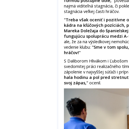
formou postupne dole,"
povedal
najmä viditeľná stagnácia, či pokl
stagnácia veľkej časti hráčov.
"Treba však oceniť i pozitívne
kádra na kľúčových pozíciách,
Mareka Doležaja do španielskej
fungujúcu spoluprácu medzi A
ale, že za na výsledkovej nemohúcn
vedenie klubu:
"Sme v tom spolu,
hráčov!"
S Daliborom Hlivákom i Ľubošom 
svedomitej práci realizačného tí
zápolenie v najvyššej súťaži i prí
hala hodinu a pol pred stretnut
svoj zápas,"
ocenil.