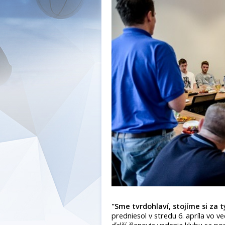
"Sme tvrdohlaví, stojíme si za 
predniesol v stredu 6. apríla vo v