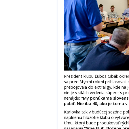
Prezident klubu Ľuboš Cibák okrem
sa pred štyrmi rokmi prihlasovali 
prebojovala do extraligy, kde na j
nie je v silách vedenia súperiť s p
nenájdu:
"My ponúkame slovensk
pobiť. Nie iba 40, ako je tomu v
Karlovka tak v budúcej sezóne pok
naplneniu filozofie klubu o vytv
tímu, ktorý bude produkovať rýchl
nasadenia.
"Sme klub zložený pre