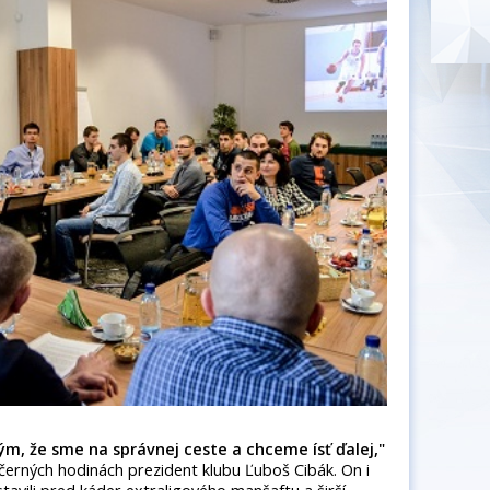
tým, že sme na správnej ceste a chceme ísť ďalej,"
ečerných hodinách prezident klubu Ľuboš Cibák. On i