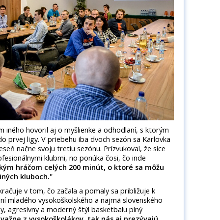
 iného hovoril aj o myšlienke a odhodlaní, s ktorým
do prvej ligy. V priebehu iba dvoch sezón sa Karlovka
eseň načne svoju tretiu sezónu. Prízvukoval, že síce
rofesionálnymi klubmi, no ponúka čosi, čo inde
ým hráčom celých 200 minút, o ktoré sa môžu
 iných kluboch."
račuje v tom, čo začala a pomaly sa približuje k
orení mladého vysokoškolského a najmä slovenského
y, agresívny a moderný štýl basketbalu plný
važne z vysokoškolákov, tak nás aj prezývajú