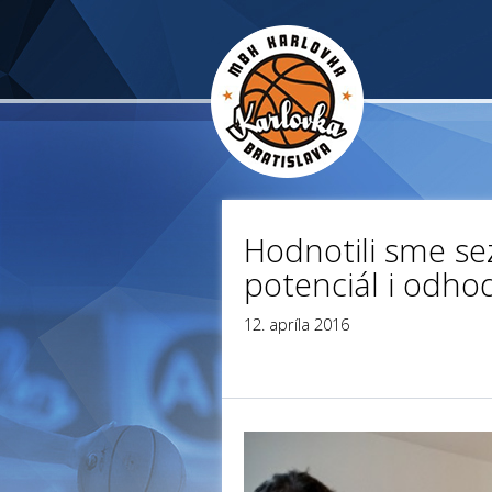
Hodnotili sme s
potenciál i odho
12. apríla 2016