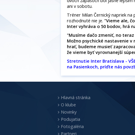
dvoch zápasoch bol jasne lepším 
ani v sobotu.
Tréner Milan Černický napriek na p
rozhodnuté nie je.
"
Vieme ale, č
Inter vyhráva o 50 bodov, hrá n
"Musíme dačo zmeniť, no teraz 
Možno psychické nastavenie v n
hrať, budeme musieť zapracova
že vieme byť vyrovnanejší súper
Stretnutie Inter Bratislava - V
na Pasienkoch, príďte nás povzb
Hlavná stránka
O klube
Novinky
Podujatia
Fotogaléria
Partneri