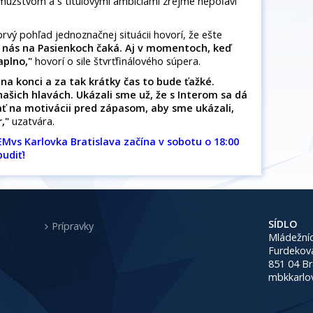
mužstvom a s titulovými ambíciami zrejme nepoľaví
rvý pohľad jednoznačnej situácii hovorí, že ešte
o nás na Pasienkoch čaká. Aj v momentoch, keď
aplno,"
hovorí o sile štvrťfinálového súpera.
na konci a za tak krátky čas to bude ťažké.
ašich hlavách. Ukázali sme už, že s Interom sa dá
ť na motivácii pred zápasom, aby sme ukázali,
,"
uzatvára.
ŠEMvs Karlovka Bratislava začína v sobotu o 18:00
udiť!
SÍDLO
Prípravky
Mládežníc
Furdekov
851 04 Br
mbkkarlo