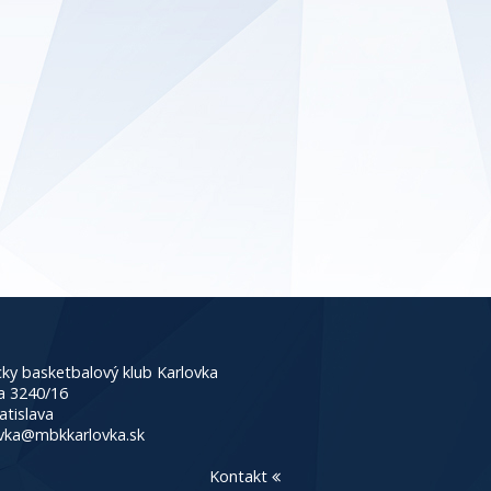
ky basketbalový klub Karlovka
a 3240/16
atislava
vka@mbkkarlovka.sk
Kontakt