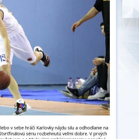
ebo v sebe hráči Karlovky nájdu silu a odhodlanie na
štvrťfinálovú sériu rozbehnutú veľmi dobre. V prvých