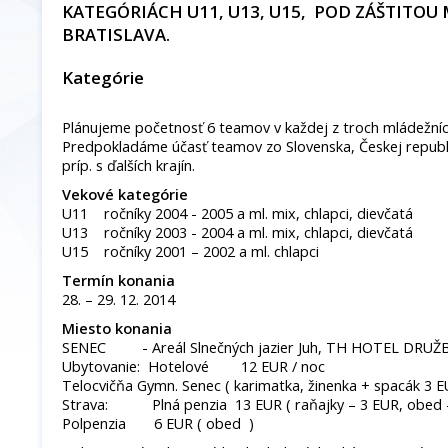
KATEGÓRIÁCH U11, U13, U15, POD ZÁŠTITOU
BRATISLAVA.
Kategórie
Plánujeme početnosť 6 teamov v každej z troch mládežníck
Predpokladáme účasť teamov zo Slovenska, Českej republ
príp. s ďalších krajín.
Vekové kategórie
U11 ročníky 2004 - 2005 a ml. mix, chlapci, dievčatá
U13 ročníky 2003 - 2004 a ml. mix, chlapci, dievčatá
U15 ročníky 2001 – 2002 a ml. chlapci
Termín konania
28. – 29. 12. 2014
Miesto konania
SENEC - Areál Slnečných jazier Juh, TH HOTEL DRUŽB
Ubytovanie: Hotelové 12 EUR / noc
Telocvičňa Gymn. Senec ( karimatka, žinenka + spacák 3 E
Strava: Plná penzia 13 EUR ( raňajky – 3 EUR, obed – 
Polpenzia 6 EUR ( obed )