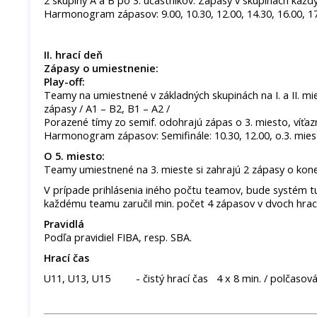
2 skupiny A a B po 3. účastníkov. Zápasy v skupinách každ
Harmonogram zápasov: 9.00, 10.30, 12.00, 14.30, 16.00, 17
II. hrací deň
Zápasy o umiestnenie:
Play-off:
Teamy na umiestnené v základných skupinách na I. a II. mie
zápasy / A1 – B2, B1 – A2 /
Porazené tímy zo semif. odohrajú zápas o 3. miesto, víťazné
Harmonogram zápasov: Semifinále: 10.30, 12.00, o.3. miest
O 5. miesto:
Teamy umiestnené na 3. mieste si zahrajú 2 zápasy o kon
V prípade prihlásenia iného počtu teamov, bude systém t
každému teamu zaručil min. počet 4 zápasov v dvoch hrac
Pravidlá
Podľa pravidiel FIBA, resp. SBA.
Hrací čas
U11, U13, U15 - čistý hrací čas 4 x 8 min. / polčasová 