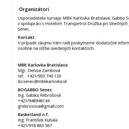
Organizátori
Usporiadatelia turnaja: MBK Karlovka Bratislava, Gabbo Se
v spolupráci s Hotelom Transpetrol Družba pri Slnečných
Senec.
Kontakt
V prípade záujmu Vám radi poskytneme dodatočné inform
osobne na nižšie uvedených kontaktoch.
MBK Karlovka Bratislava
Mgr. Denisa Zambová
tel: +421/903 740 126
ibcsenec@mbkkarlovka.sk
BO
GABBO Senec
Ing. Gabika Rebrošová
+421/948948144
grebrosova@gmail.com
Basketland n.f.
Ing. František Kubala
+421/918 863 587