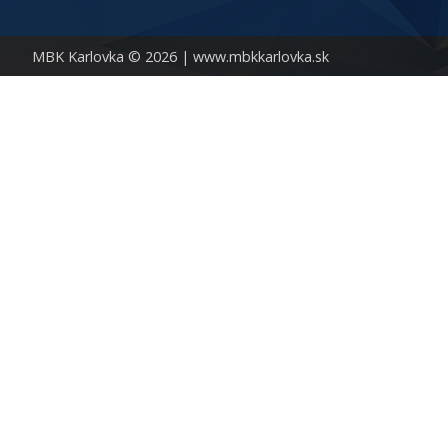
MBK Karlovka © 2026 |
www.mbkkarlovka.sk