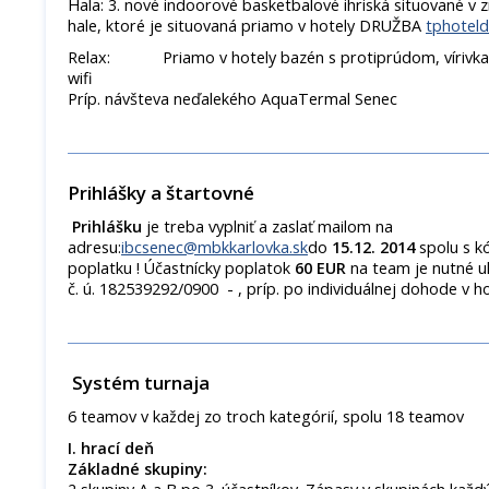
Hala: 3. nové indoorové basketbalové ihriská situované v 
hale, ktoré je situovaná priamo v hotely DRUŽBA
tphoteld
Relax: Priamo v hotely bazén s protiprúdom, vírivka,
wifi
Príp. návšteva neďalekého AquaTermal Senec
Prihlášky a štartovné
Prihlášku
je treba vyplniť a zaslať mailom na
adresu:
ibcsenec@mbkkarlovka.sk
do
15.12. 2014
spolu s 
poplatku ! Účastnícky poplatok
60 EUR
na team je nutné 
č. ú. 182539292/0900 - , príp. po individuálnej dohode v h
Systém turnaja
6 teamov v každej zo troch kategórií, spolu 18 teamov
I. hrací deň
Základné skupiny: