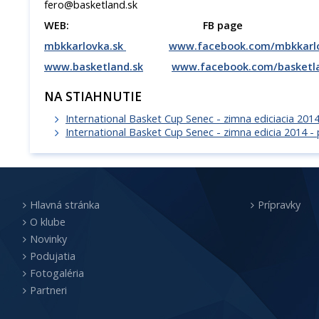
fero@basketland.sk
WEB: FB page
mbkkarlovka.sk
www.facebook.com/mbkkarl
www.basketland.sk
www.facebook.com/basketl
NA STIAHNUTIE
International Basket Cup Senec - zimna ediciacia 2014
International Basket Cup Senec - zimna edicia 2014 - 
Hlavná stránka
Prípravky
O klube
Novinky
Podujatia
Fotogaléria
Partneri