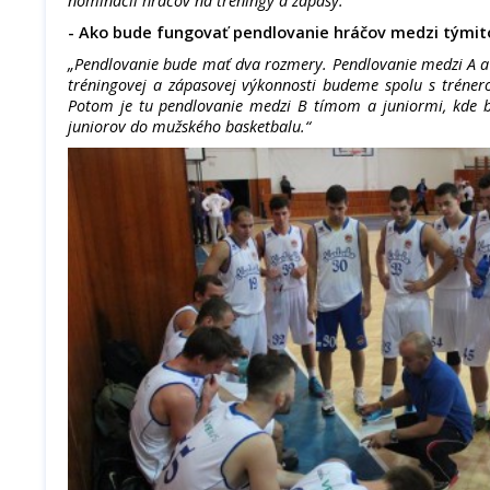
nominácii hráčov na tréningy a zápasy.“
- Ako bude fungovať pendlovanie hráčov medzi tými
„Pendlovanie bude mať dva rozmery. Pendlovanie medzi A a
tréningovej a zápasovej výkonnosti budeme spolu s tréne
Potom je tu pendlovanie medzi B tímom a juniormi, kde 
juniorov do mužského basketbalu.“