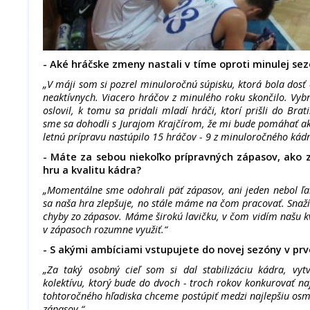
- Aké hráčske zmeny nastali v tíme oproti minulej se
„V máji som si pozrel minuloročnú súpisku, ktorá bola dosť 
neaktívnych. Viacero hráčov z minulého roku skončilo. Vyb
oslovil, k tomu sa pridali mladí hráči, ktorí prišli do Bra
sme sa dohodli s Jurajom Krajčírom, že mi bude pomáhať ak
letnú prípravu nastúpilo 15 hráčov - 9 z minuloročného kádr
- Máte za sebou niekoľko prípravných zápasov, ako 
hru a kvalitu kádra?
„Momentálne sme odohrali päť zápasov, ani jeden nebol ľa
sa naša hra zlepšuje, no stále máme na čom pracovať. Snaž
chyby zo zápasov. Máme širokú lavičku, v čom vidím našu k
v zápasoch rozumne využiť.“
- S akými ambíciami vstupujete do novej sezóny v prve
„Za taký osobný cieľ som si dal stabilizáciu kádra, vyt
kolektívu, ktorý bude do dvoch - troch rokov konkurovať n
tohtoročného hľadiska chceme postúpiť medzi najlepšiu osmi
zápasov.“