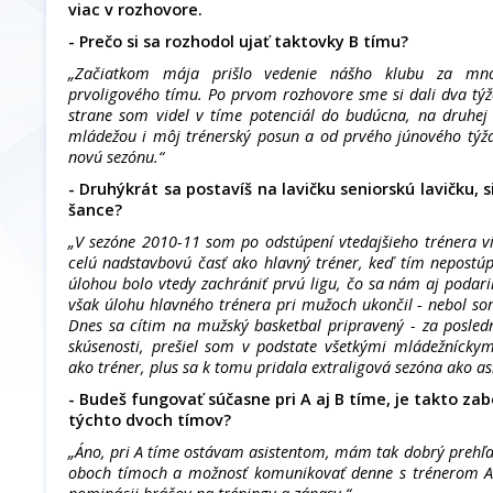
viac v rozhovore.
- Prečo si sa rozhodol ujať taktovky B tímu?
„Začiatkom mája prišlo vedenie nášho klubu za mno
prvoligového tímu. Po prvom rozhovore sme si dali dva týž
strane som videl v tíme potenciál do budúcna, na druhej 
mládežou i môj trénerský posun a od prvého júnového týž
novú sezónu.“
- Druhýkrát sa postavíš na lavičku seniorskú lavičku, s
šance?
„V sezóne 2010-11 som po odstúpení vtedajšieho trénera vi
celú nadstavbovú časť ako hlavný tréner, keď tím nepostú
úlohou bolo vtedy zachrániť prvú ligu, čo sa nám aj podar
však úlohu hlavného trénera pri mužoch ukončil - nebol so
Dnes sa cítim na mužský basketbal pripravený - za posled
skúsenosti, prešiel som v podstate všetkými mládežnícky
ako tréner, plus sa k tomu pridala extraligová sezóna ako asi
- Budeš fungovať súčasne pri A aj B tíme, je takto za
týchto dvoch tímov?
„Áno, pri A tíme ostávam asistentom, mám tak dobrý prehľa
oboch tímoch a možnosť komunikovať denne s trénerom A 