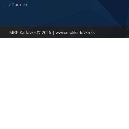
Partneri
MBK Karlovka © 2026 |
www.mbkkarlovka.sk