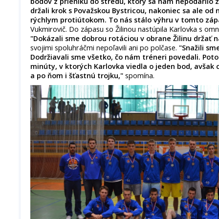
bodov z prieniku do stredu, ktorý sa nám nepodarilo z
držali krok s Považskou Bystricou, nakoniec sa ale od 
rýchlym protiútokom. To nás stálo výhru v tomto záp
Vukmirovič. Do zápasu so Žilinou nastúpila Karlovka s om
"Dokázali sme dobrou rotáciou v obrane Žilinu držať n
svojimi spoluhráčmi nepoľavili ani po polčase.
"Snažili sm
Dodržiavali sme všetko, čo nám tréneri povedali. Poto
minúty, v ktorých Karlovka viedla o jeden bod, avšak ch
a po ňom i šťastnú trojku,"
spomína.