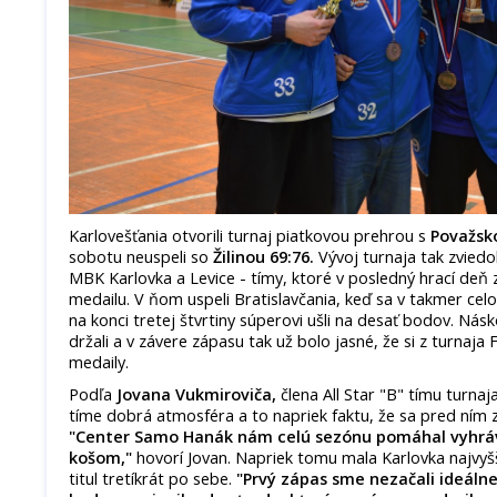
Karlovešťania otvorili turnaj piatkovou prehrou s
Považsko
sobotu neuspeli so
Žilinou 69:76.
Vývoj turnaja tak zvied
MBK Karlovka a Levice - tímy, ktoré v posledný hrací deň
medailu. V ňom uspeli Bratislavčania, keď sa v takmer cel
na konci tretej štvrtiny súperovi ušli na desať bodov. Násk
držali a v závere zápasu tak už bolo jasné, že si z turnaj
medaily.
Podľa
Jovana Vukmiroviča,
člena All Star "B" tímu turna
tíme dobrá atmosféra a to napriek faktu, že sa pred ním z
"Center Samo Hanák nám celú sezónu pomáhal vyhráv
košom,"
hovorí Jovan. Napriek tomu mala Karlovka najvyšši
titul tretíkrát po sebe.
"Prvý zápas sme nezačali ideáln