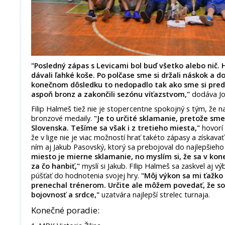
"Posledný zápas s Levicami bol buď všetko alebo nič. 
dávali ľahké koše. Po polčase sme si držali náskok a d
konečnom dôsledku to nedopadlo tak ako sme si preds
aspoň bronz a zakončili sezónu víťazstvom,"
dodáva Jo
Filip Halmeš tiež nie je stopercentne spokojný s tým, že na 
bronzové medaily.
"Je to určité sklamanie, pretože sme 
Slovenska. Tešíme sa však i z tretieho miesta,"
hovorí 
že v lige nie je viac možností hrať takéto zápasy a získavať
ním aj Jakub Pasovský, ktorý sa prebojoval do najlepšieho
miesto je mierne sklamanie, no myslím si, že sa v 
za čo hanbiť,"
myslí si Jakub. FIlip Halmeš sa zaskvel aj 
púšťať do hodnotenia svojej hry.
"Môj výkon sa mi ťažko
prenechal trénerom. Určite ale môžem povedať, že s
bojovnosť a srdce,"
uzatvára najlepší strelec turnaja.
Konečné poradie: