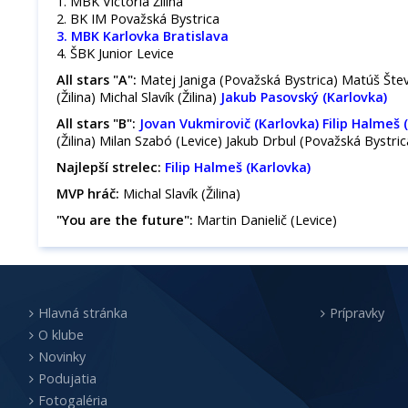
1. MBK Victoria Žilina
2. BK IM Považská Bystrica
3. MBK Karlovka Bratislava
4. ŠBK Junior Levice
All stars "A":
Matej Janiga (Považská Bystrica) Matúš Štev
(Žilina) Michal Slavík (Žilina)
Jakub Pasovský (Karlovka)
All stars "B":
Jovan Vukmirovič (Karlovka) Filip Halmeš 
(Žilina) Milan Szabó (Levice) Jakub Drbul (Považská Bystric
Najlepší strelec:
Filip Halmeš (Karlovka)
MVP hráč:
Michal Slavík (Žilina)
"You are the future":
Martin Danielič (Levice)
Hlavná stránka
Prípravky
O klube
Novinky
Podujatia
Fotogaléria