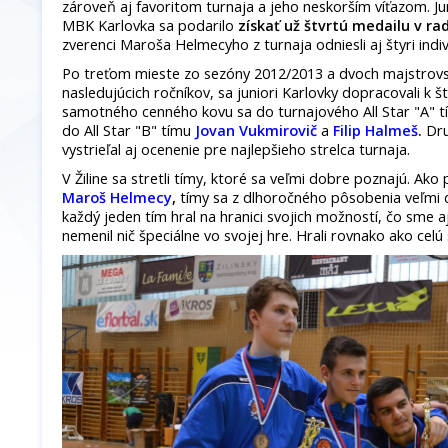
zároveň aj favoritom turnaja a jeho neskorším víťazom. J
MBK Karlovka sa podarilo
získať už štvrtú medailu v ra
zverenci Maroša Helmecyho z turnaja odniesli aj štyri indi
Po treťom mieste zo sezóny 2012/2013 a dvoch majstrovsk
nasledujúcich ročníkov, sa juniori Karlovky dopracovali k 
samotného cenného kovu sa do turnajového All Star "A" 
do All Star "B" tímu
Jovan Vukmirovič
a
Filip Halmeš
.
Dru
vystrieľal aj ocenenie pre najlepšieho strelca turnaja.
V Žiline sa stretli tímy, ktoré sa veľmi dobre poznajú. Ak
Maroš Helmecy
,
tímy sa z dlhoročného pôsobenia veľmi d
každý jeden tím hral na hranici svojich možností, čo sme a
nemenil nič špeciálne vo svojej hre. Hrali rovnako ako celú