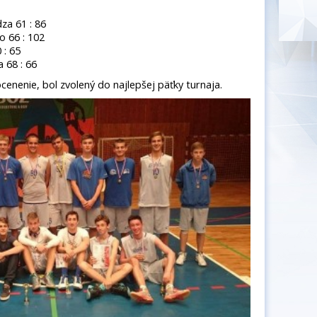
za 61 : 86
o 66 : 102
 : 65
 68 : 66
ocenenie, bol zvolený do najlepšej päťky turnaja.