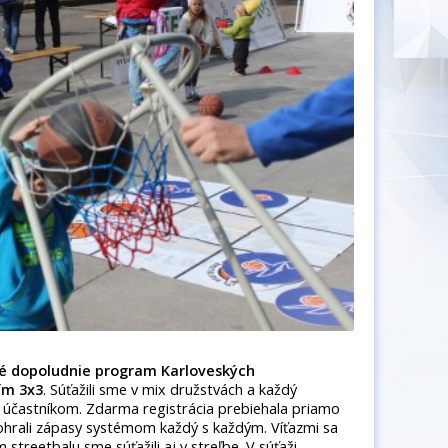
né dopoludnie program Karloveských
ím 3x3
. Súťažili sme v mix družstvách a každý
m účastníkom. Zdarma registrácia prebiehala priamo
dohrali zápasy systémom každý s každým. Víťazmi sa
treetbalu sme súťažili aj v streľbe. V súťaži