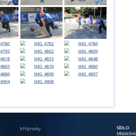
SÍDLO
Prípravky
Mládežníc