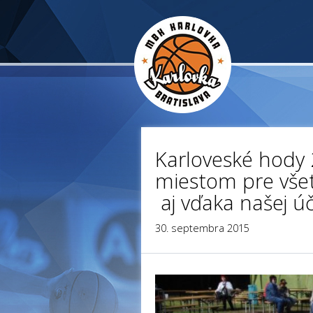
Karloveské hody 
miestom pre všet
aj vďaka našej úč
30. septembra 2015