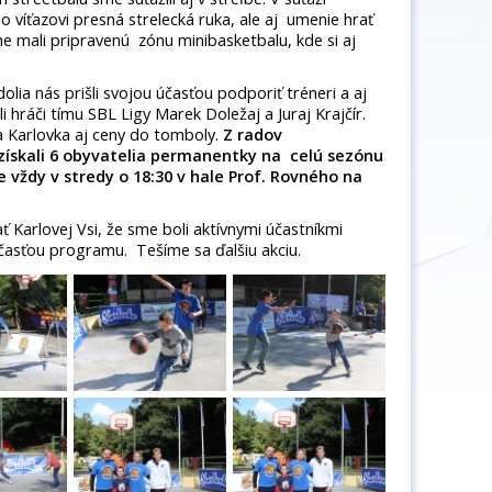
o víťazovi presná strelecká ruka, ale aj umenie hrať
e mali pripravenú zónu minibasketbalu, kde si aj
lia nás prišli svojou účasťou podporiť tréneri a aj
i hráči tímu SBL Ligy Marek Doležaj a Juraj Krajčír.
 Karlovka aj ceny do tomboly.
Z radov
získali 6 obyvatelia permanentky na celú sezónu
vždy v stredy o 18:30 v hale Prof. Rovného na
Karlovej Vsi, že sme boli aktívnymi účastníkmi
časťou programu. Tešíme sa ďalšiu akciu.