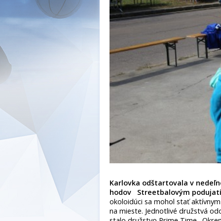
Karlovka odštartovala v nedeľ
hodov
Streetbalovým podujat
okoloidúci sa mohol stať aktívny
na mieste. Jednotlivé družstvá o
stalo družstvo Prime Time. Okrem s