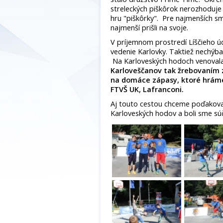
streleckých piškôrok nerozhoduje 
hru "piškôrky". Pre najmenších sm
najmenší prišli na svoje.
V príjemnom prostredí Líščieho údo
vedenie Karlovky. Taktiež nechýbal
Na Karloveských hodoch venovala
Karloveščanov tak žrebovaním 
na domáce zápasy, ktoré hráme 
FTVŠ UK, Lafranconi.
Aj touto cestou chceme poďakovať 
Karloveských hodov a boli sme sú