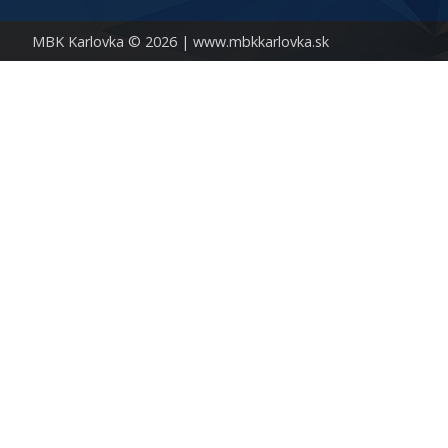
MBK Karlovka © 2026 |
www.mbkkarlovka.sk