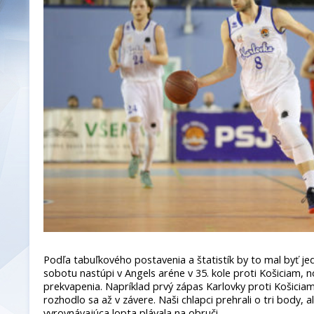
Podľa tabuľkového postavenia a štatistík by to mal byť j
sobotu nastúpi v Angels aréne v 35. kole proti Košiciam, n
prekvapenia. Napríklad prvý zápas Karlovky proti Košicia
rozhodlo sa až v závere. Naši chlapci prehrali o tri body,
vyrovnávajúca lopta plávala na obruči.