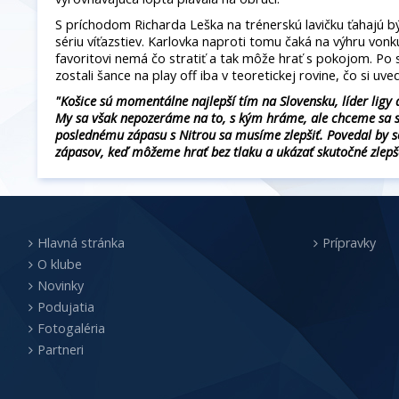
S príchodom Richarda Leška na trénerskú lavičku ťahajú 
sériu víťazstiev. Karlovka naproti tomu čaká na výhru vonku
favoritovi nemá čo stratiť a tak môže hrať s pokojom. Po
zostali šance na play off iba v teoretickej rovine, čo si uv
"Košice sú momentálne najlepší tím na Slovensku, líder ligy 
My sa však nepozeráme na to, s kým hráme, ale chceme sa sú
poslednému zápasu s Nitrou sa musíme zlepšiť. Povedal by so
zápasov, keď môžeme hrať bez tlaku a ukázať skutočné zlepš
Hlavná stránka
Prípravky
O klube
Novinky
Podujatia
Fotogaléria
Partneri