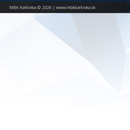
MBK Karlovka © 2026 |
www.mbkkarlovka.sk