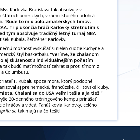
EMvs Karlovka Bratislava tak absolvuje v
ch štátoch amerických, v rámci ktorého odohrá
mi.
"Bude to mix polo-amatérskych tímov,
CAA. Trip ukončia hráči Karlovky stretnutím s
red tým absolvuje tradičný letný turnaj NBA
tišek Kubala, šéftréner Karlovky.
inečnú možnosť vyskúšať si nielen cudzie kuchyne a
americký štýl basketbalu.
"Veríme, že chalanom
 aj skúsenosť s individuálnejším poňatím
ia tak budú mať možnosť zahrať si proti tímom z
u a Columbusu.
 priateľ F. Kubalu spoza mora, ktorý podobné
izoval aj pre nemecké, francúzske, či litovské kluby.
ieta. Chalani sa do USA veľmi tešia a ja tiež,"
z vyše 20-denného tréningového kempu prinášať
ie hráčov a videá. Fanúšikovia Karlovky, celého
apríla
sa tak majú na čo tešiť!