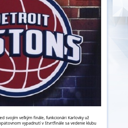
d svojím veľkým finále, funkcionári Karlovky už
 opätovnom vypadnutí v štvrťfinále sa vedenie klubu