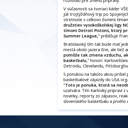
rozhodlo pre zmenu prípravy.
V súčasnosti sa tvoriaci káder VŠ
júli trojtýždňový trip po Spojený
stretnutie s celkovo ôsmimi tíma
družstiev vysokoškolskej ligy N
tímom Detroit Pistons, ktorý p
Summer League,"
približuje Fran
Bratislavský tím tak bude mať jed
mestá okolo jazera Erie, ale tiež 
pomôže tak zmena vzduchu, ako
basketbalu,"
hovorí. Karlovešťan
Detroidu, Clevelandu, Pittsburgh
S ponukou na takúto akciu prišiel
basketbalové zájazdy do USA organ
"Toto je ponuka, ktorá sa neodm
uzatvára. Tím Karlovky pripraví 
novinky, reporty zo zápasov, reakc
slovenského basketbalu a
prvého 