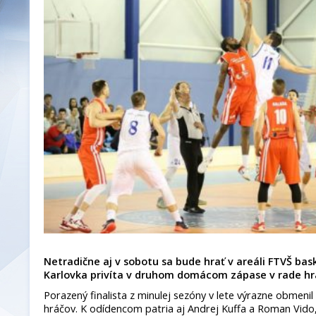
Netradične aj v sobotu sa bude hrať v areáli FTVŠ bas
Karlovka privíta v druhom domácom zápase v rade h
Porazený finalista z minulej sezóny v lete výrazne obmenil
hráčov. K odídencom patria aj Andrej Kuffa a Roman Vido, k