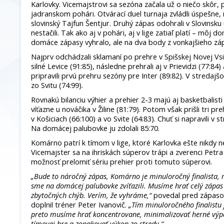
Karlovky. Vicemajstrovi sa sezóna začala už o niečo skôr, p
jadranskom pohári. Otvárací duel turnaja zvládli úspešne, 
slovinský Tajfun Šentjur. Druhý zápas odohrali v Slovinsk
nestačili. Tak ako aj v pohári, aj v lige zatiaľ platí – môj
domáce zápasy vyhralo, ale na dva body z vonkajšieho záp
Najprv odchádzali sklamaní po prehre v Spišskej Novej Vs
silné Levice (91:85), následne prehrali aj v Prievidzi (77
pripravili prvú prehru sezóny pre Inter (89:82). V stredaj
zo Svitu (74:99).
Rovnakú bilanciu výhier a prehier 2-3 majú aj basketbalisti
víťazne u nováčika v Žiline (81:79). Potom však prišli tri p
v Košiciach (66:100) a vo Svite (64:83). Chuť si napravili v s
Na domácej palubovke ju zdolali 85:70.
Komárno patrí k tímom v lige, ktoré Karlovka ešte nikdy n
Vicemajster sa na ihriskách súperov trápi a zverenci Petra
možnosť prelomiť sériu prehier proti tomuto súperovi.
„Bude to náročný zápas, Komárno je minuloročný finalista, 
sme na domácej palubovke zvíťazili. Musíme hrať celý zápas
zbytočných chýb. Verím, že vyhráme,“
povedal pred zápaso
doplnil tréner Peter Ivanovič.
„Tím minuloročného finalistu
preto musíme hrať koncentrovane, minimalizovať herné výpa
tímovej hre a zopakovať výkon zo stredy.“