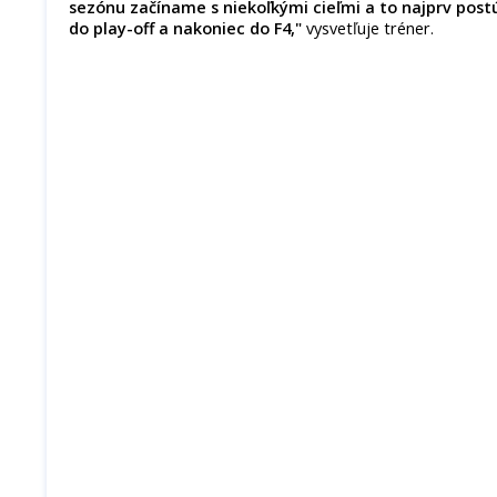
sezónu začíname s niekoľkými cieľmi a to najprv post
do play-off a nakoniec do F4,"
vysvetľuje tréner.