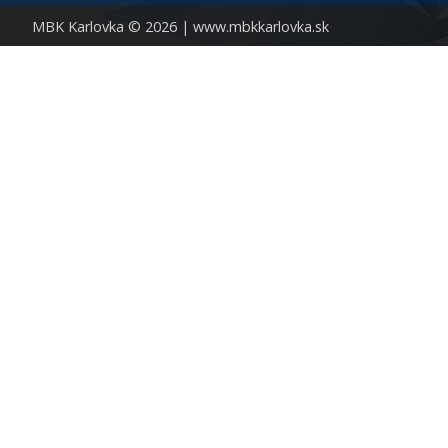
MBK Karlovka © 2026 |
www.mbkkarlovka.sk