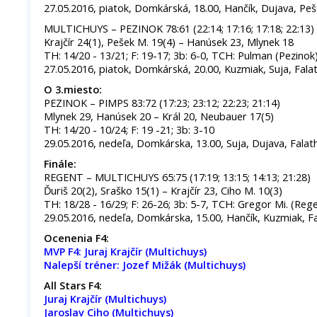
27.05.2016, piatok, Domkárská, 18.00, Hančík, Dujava, Peš
MULTICHUYS – PEZINOK 78:61 (22:14; 17:16; 17:18; 22:13)
Krajčír 24(1), Pešek M. 19(4) – Hanúsek 23, Mlynek 18
TH: 14/20 - 13/21; F: 19-17; 3b: 6-0, TCH: Pulman (Pezinok
27.05.2016, piatok, Domkárská, 20.00, Kuzmiak, Suja, Fala
O 3.miesto:
PEZINOK – PIMPS 83:72 (17:23; 23:12; 22:23; 21:14)
Mlynek 29, Hanúsek 20 – Král 20, Neubauer 17(5)
TH: 14/20 - 10/24; F: 19 -21; 3b: 3-10
29.05.2016, nedeľa, Domkárska, 13.00, Suja, Dujava, Falat
Finále:
REGENT – MULTICHUYS 65:75 (17:19; 13:15; 14:13; 21:28)
Ďuriš 20(2), Sraško 15(1) – Krajčír 23, Ciho M. 10(3)
TH: 18/28 - 16/29; F: 26-26; 3b: 5-7, TCH: Gregor Mi. (Reg
29.05.2016, nedeľa, Domkárska, 15.00, Hančík, Kuzmiak, F
Ocenenia F4:
MVP F4: Juraj Krajčír (Multichuys)
Nalepší tréner: Jozef Mižák (Multichuys)
All Stars F4:
Juraj Krajčír (Multichuys)
Jaroslav Ciho (Multichuys)