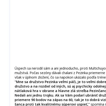
Úspech sa nerodil sám a ani jednoducho, proti Multichuyom
mužstvá. Počas sezóny dávali chalani z Pezinka priemerne
však v úplnom zložení, čo sa napokon ukázalo podľa tréne
"Mne sa družstvo Pezinka veľmi páči, je to veľmi dobr
družstvo a na rozdiel od iných, sú aj psychicky odolne
nátlaková hra v obrane a hlavne zlá streľba Pezinčano
Nedali ani jednu trojku. Ak sa Vám podarí ubrániť dru
priemere 90 bodov na zápas na 60, tak je to dobrá viz
šanca proti tak kvalitnému súperovi uspieť,"
spomína n