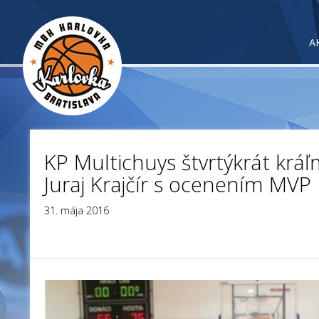
A
KP Multichuys štvrtýkrát kráľm
Juraj Krajčír s ocenením MVP
31. mája 2016