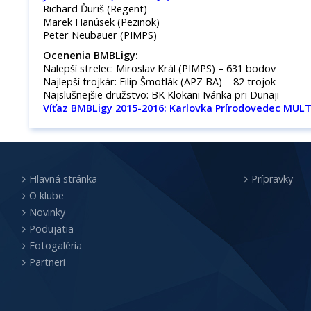
Richard Ďuriš (Regent)
Marek Hanúsek (Pezinok)
Peter Neubauer (PIMPS)
Ocenenia BMBLigy:
Nalepší strelec: Miroslav Král (PIMPS) – 631 bodov
Najlepší trojkár: Filip Šmotlák (APZ BA) – 82 trojok
Najslušnejšie družstvo: BK Klokani Ivánka pri Dunaji
Víťaz BMBLigy 2015-2016: Karlovka Prírodovedec MUL
Hlavná stránka
Prípravky
O klube
Novinky
Podujatia
Fotogaléria
Partneri