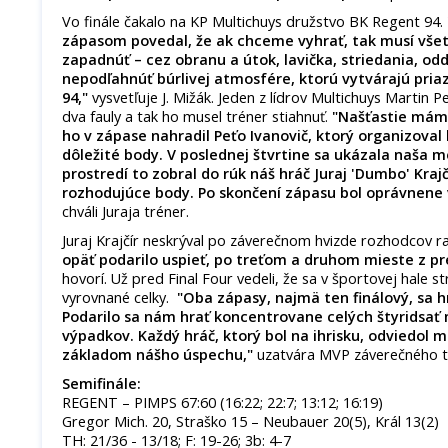
Vo finále čakalo na KP Multichuys družstvo BK Regent 94.
zápasom povedal, že ak chceme vyhrať, tak musí vše
zapadnúť – cez obranu a útok, lavička, striedania, od
nepodľahnúť búrlivej atmosfére, ktorú vytvárajú priaz
94,"
vysvetľuje J. Mižák. Jeden z lídrov Multichuys Martin Pe
dva fauly a tak ho musel tréner stiahnuť.
"Našťastie máme
ho v zápase nahradil Peťo Ivanovič, ktorý organizoval
dôležité body. V poslednej štvrtine sa ukázala naša m
prostredí to zobral do rúk náš hráč Juraj 'Dumbo' Kraj
rozhodujúce body. Po skončení zápasu bol oprávnene 
chváli Juraja tréner.
Juraj Krajčír neskrýval po záverečnom hvizde rozhodcov r
opäť podarilo uspieť, po treťom a druhom mieste z p
hovorí. Už pred Final Four vedeli, že sa v športovej hale st
vyrovnané celky.
"Oba zápasy, najmä ten finálový, sa h
Podarilo sa nám hrať koncentrovane celých štyridsať 
výpadkov. Každý hráč, ktorý bol na ihrisku, odviedol
základom nášho úspechu,"
uzatvára MVP záverečného t
Semifinále:
REGENT – PIMPS 67:60 (16:22; 22:7; 13:12; 16:19)
Gregor Mich. 20, Straško 15 – Neubauer 20(5), Král 13(2)
TH: 21/36 - 13/18; F: 19-26; 3b: 4-7