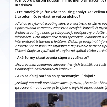
rozhovoru s Rišom Kucsom, mimo iného aj hráčom A 
Bratislava.
- Pre mnohých je funkcia "scouting analytika" veľko
čitateľom, čo je vlastne vašou úlohou?
„Úlohou je vykonať scouting súpera a vlastného družstva po
z pozorovania záznamov zápasov a herných štatistík či iných
druhov scautingu napr. predzápasový, pozápasový a ďalšie,
informácií. Tieto informácie treba spracovať, vyhodnotiť a
interpretovať trénerom a hráčom. Cieľom je poskytnúť inf
v zápase pre dosiahnutie víťazstva a zlepšovanie herného výk
Získané údaje sa využívajú ako výborná spätná väzba v trén
- Aké formy skautovania súpera využívate?
„Pozorovaním záznamov zápasov, herných štatistík a z časti 
z odborných basketbalových kruhov.“
- Ako sa ďalej narába so spracovanými údajmi?
„Získaný materiál prechádza video úpravou, „čistením“ čís
spracovaním a na záver je to výber a logické usporiadanie tý