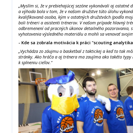
„Myslím si, že v prebiehajúcej sezóne vykonávali aj ostatné d
a výhoda bola v tom, že v našom družstve túto úlohu vykoná
kvalifikovaná osoba, kým v ostatných družstvách (podľa moj
boli tréneri a asistenti trénerov. V našom prípade hlavný trén
odbremenení od pracných úkonov detailného pozorovania, s
vyhotovenia výsledného materiálu a mohli sa venovať svoji
- Kde sa zobrala motivácia k práci "scouting analytika
„Vychádza zo záujmu o basketbal z taktickej a keď to tak m
stránky. Ako hráča a aj trénera ma zaujíma ako takéto typ
k splneniu cieľov.“