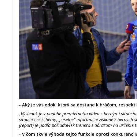
- Aký je výsledok, ktorý sa dostane k hráčom, respek
„Výsledok je v podobe premietnutia videa s hernými situáci
situácií cez schémy, „číselné“ informácie získané z herných š
(report) je podľa požiadaviek trénera s dôrazom na určenie t
- V čom tkvie výhoda tejto funkcie oproti konkurencii