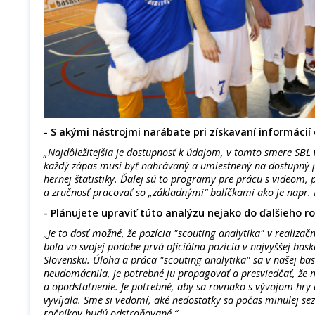
- S akými nástrojmi narábate pri získavaní informácií 
„Najdôležitejšia je dostupnosť k údajom, v tomto smere SBL 
každý zápas musí byť nahrávaný a umiestnený na dostupný 
hernej štatistiky. Ďalej sú to programy pre prácu s videom
a zručnosť pracovať so „základnými“ balíčkami ako je napr. M
- Plánujete upraviť túto analýzu nejako do ďalšieho r
„Je to dosť možné, že pozícia "scouting analytika" v realiza
bola vo svojej podobe prvá oficiálna pozícia v najvyššej bas
Slovensku. Úloha a práca "scouting analytika" sa v našej ba
neudomácnila, je potrebné ju propagovať a presviedčať, že m
a opodstatnenie. Je potrebné, aby sa rovnako s vývojom hry a
vyvíjala. Sme si vedomí, aké nedostatky sa počas minulej sez
ročníkov budú odstraňované.“