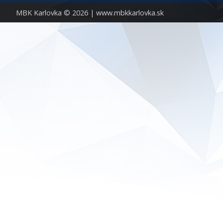
MBK Karlovka © 2026 |
www.mbkkarlovka.sk