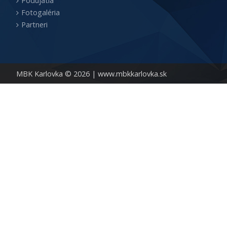
Podujatia
Fotogaléria
Partneri
MBK Karlovka © 2026 |
www.mbkkarlovka.sk