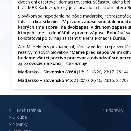
dvoch dní otestovali domáci rovesníci. Súčasťou kádra bol a
hráč MBK Karlovka, ktorý je v súčasnosti hráčom Interu Br
Slovákom sa nepodarilo na pôde maďarskej reprezentácie
ťahali za kratší koniec. "
V prvom zápase sme dali priest
ktorých sme zobrali na dvojzápas. V druhom zápase s
ktorých sme sa dopúšťali v prvom zápase. Bohužiaľ sa
konštatoval po turnaji asistent trénera Richadra Ďuriša.
Ako M. Helmécy poznamenal, zápasy vedeniu reprezentácie
rezervy mladých Slovákov.
"Máme pred sebou veľmi dlhú
budeme všetci poctivo pracovať a odvádzať sto perce
aj to ovocie na konci,"
zdôrazňuje.
Maďarsko – Slovensko 83:64
(16:13, 18:20, 23:17, 26:14)
Maďarsko – Slovensko 91:62
(20:10, 26:16, 23:16, 22:20)
Hlavná stránka
Prípravky
O klube
Novinky