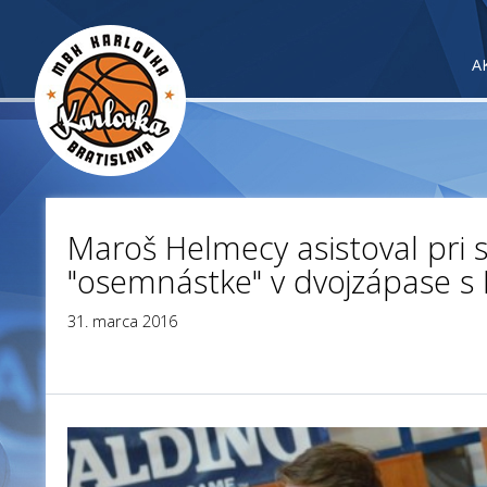
A
Maroš Helmecy asistoval pri 
"osemnástke" v dvojzápase 
31. marca 2016