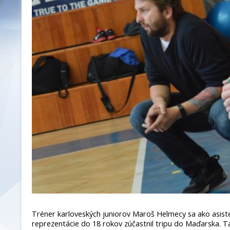
Tréner karloveských juniorov Maroš Helmecy sa ako asiste
reprezentácie do 18 rokov zúčastnil tripu do Maďarska. 