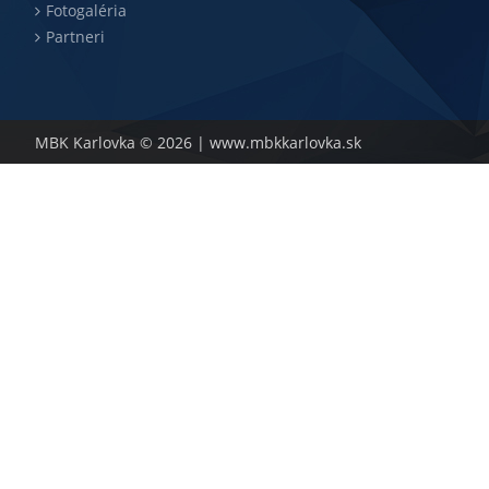
Fotogaléria
Partneri
MBK Karlovka © 2026 |
www.mbkkarlovka.sk