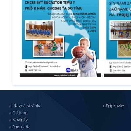
Hlavná stránka
Prípravky
O klube
Novinky
Podujatia