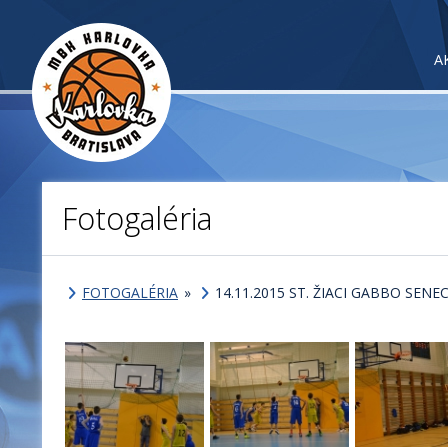
A
Fotogaléria
FOTOGALÉRIA
»
14.11.2015 ST. ŽIACI GABBO SENE