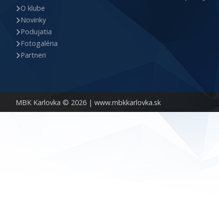
O klube
Novinky
Podujatia
Fotogaléria
Partneri
MBK Karlovka © 2026 |
www.mbkkarlovka.sk