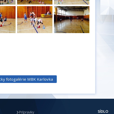
etky fotogalérie MBK Karlovka
SÍDLO
Prípravky