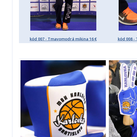
kód 007 - Tmavomodrá mikina 16 €
kód 008 -