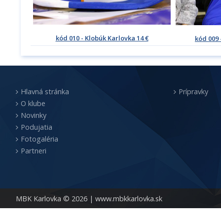
kód 010 - Klobúk Karlovka 14 €
kód 009 
Hlavná stránka
Prípravky
O klube
Novinky
Podujatia
Fotogaléria
Partneri
MBK Karlovka © 2026 |
www.mbkkarlovka.sk