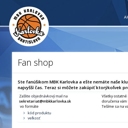
A
Fan shop
Ste fanúšikom MBK Karlovka a ešte nemáte naše klub
najvyšší čas. Teraz si môžete zakúpiť ktorýkoľvek pr
Zašlite objednávkový mail na
Všetky ostatné
sekretariat@mbkkarlovka.sk
doručenia vám 
vo formáte
Tešíme sa na v
kód produktu
veľkosť