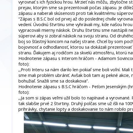
vyrovnať s ich fyzickou hrou. Mrzieť nás môžu, zbytočne st
prejav, ktorým sme sa prezentovali počas zápasu. Je dôlež
zápasu a naberali skúsenosti proti tak kvalitnému súperovi
“Zápas s B.S.C bol od prvej až do poslednej chvíle vyrovna
vedení. Úvodnú štvrtinu sme vyhrávali my, kde našou hro
vypracovali mierny náskok. Druhu štvrtinu sme nastúpili n
súperovi aby si zobral náskok na svoju stranu. Od druhéh
boj so šťastný koncom na našej strane. Chcel by som poch
bojovnosť a odhodlanosť, ktorou sa dokázali prezentovať 
stranu. Ďakujem aj rodičom za skvelú atmosféru, ktorú na
Hodnotenie zápasu s Interom hráčom - Adamom Sovincom 
foto):
,,Proti Interu sa nám darilo len pokiaľ sme boli voľní. Mali
sme mali problém ubrániť. Avšak boli tam aj pekné akcie, 
bohužiaľ. Snažili sme sa doskakova”.
Hodnotenie zápasu s B.S.C hráčom - Peťom Jesenským (hr
foto):
,,Ja som si zápas veľmi užil bolo to napínavé a vyrovnané. 
tak slabšie prvé 2 štvrtiny. Druhý polčas sme už išli na 10
prihrávky, chytanie lopty a doskakovanie to nám robilo pr